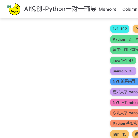
跳
AI悦创-Python一对一辅导
Memoirs
Column
至
主
要
1v1
102
P
內
Python一对一
容
留学生作业辅
java 1v1
42
unimelb
33
NYU编程辅导
嘉兴大学Pytho
NYU – Tandon 
东北大学Pyth
Python 基础
html
15