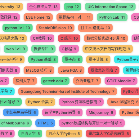
iversity
13
圣克拉拉大学
13
php
12
UIC Information Space
12
伦敦政经
12
LSE Home
12
数据结构一对一
11
Python Lab
11
CS
python 1v1
10
StableDiffusion
10
打工人·进化岛
10
60天精通之路
10
C#教程
10
C 练习
10
数据分析实战 45 讲
10
随
web 1v1
9
摄影专栏
9
C教程
9
中文技术文档的写作规范
9
hon—玩中学
9
Python 基础
8
量子态
8
量子计算
8
Python量子
入门到实战
8
MacOS 技巧
8
Java FQA
8
我收集的网站
7
编程经
on
7
福州大学
7
gatech.edu
7
乔治亚理工
7
GTIIT Moodle
7
工学院
7
Guangdong Technion-Israel Institute of Technology
7
Pytho
计1v1辅导
7
Python 合集
7
Python 算法科普指南
7
Java 课程补充
6
小红书免费答疑
6
留学生Python辅导
6
Midjourney
6
Python
y of Melbourne
6
HTML
5
python数据结构与算法一对一辅导
5
一教学
5
同济大学
5
同济大学Python
5
墨尔本大学C语言辅导
5