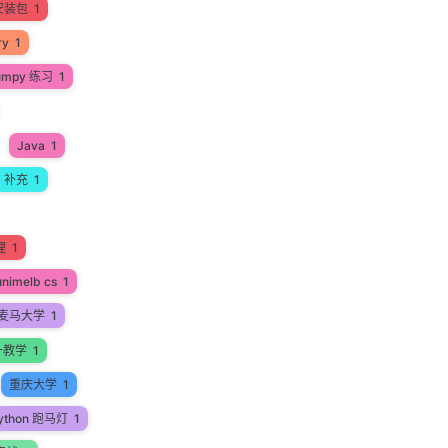
安装包
1
ry
1
umpy 练习
1
Java
1
a 补充
1
理
1
unimelb cs
1
麦马大学
1
一教学
1
重庆大学
1
ython 跑马灯
1