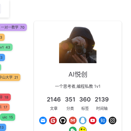
on 一对一教学
70
53
v1
43
33
AI悦创
中山大学
21
一个思考者,编程私教 1v1
辅导
18
2146
351
360
2139
析
17
文章
分类
标签
时间轴
uic
15
13