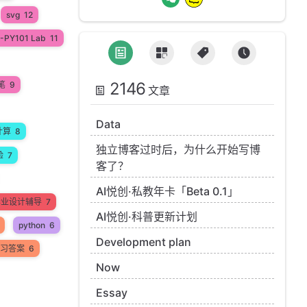
svg
12
-PY101 Lab
11
2146
笔
9
文章
Data
计算
8
独立博客过时后，为什么开始写博
验
7
客了？
AI悦创·私教年卡「Beta 0.1」
n毕业设计辅导
7
AI悦创·科普更新计划
python
6
Development plan
 练习答案
6
Now
Essay