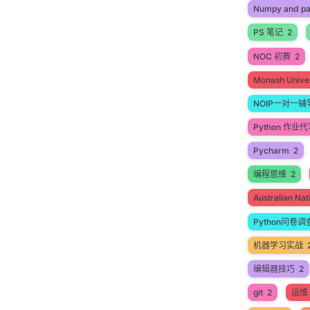
Numpy and p
PS 笔记
2
NOC 初赛
2
Monash Univer
NOIP一对一辅
Python 作业
Pycharm
2
编程思维
2
Australian N
Python问卷调
机器学习实战
编辑器技巧
2
git
2
运维