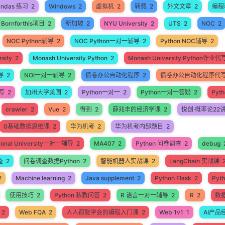
andas 练习
2
Windows
2
虚拟机
2
转载
2
外文文章
2
编程
Bornforthis项目
2
新加坡
2
NYU University
2
UTS
2
NOC
2
NOC Python辅导
2
NOC Python一对一辅导
2
Python NOC辅导
2
sity
2
Monash University Python
2
Monash University Python作业代
导
2
NOI一对一辅导
2
债卷办公自动化程序
2
债卷办公自动化程序代
代写
2
加州大学美国
2
Python一对一
2
Python一对一答疑
2
Pyt
crawler
2
Vue
2
得到
2
薛兆丰的经济学课
2
悦创·概率论22
0基础数据思维课
2
华为机考
2
华为机考内部题目
2
ational University一对一辅导
2
MA407
2
Python 问卷调查
2
debug
查
2
问卷调查数据Python
2
智能机器人实战课
2
LangChain 实战课
2
Machine learning
2
Java supplement
2
Python Flask
2
Pyt
使用技巧
2
Python 私教问答
2
R 语言一对一辅导
2
R
2
数
2
Web FQA
2
人人都能学会的编程入门课
2
Web 1v1
1
AI产品