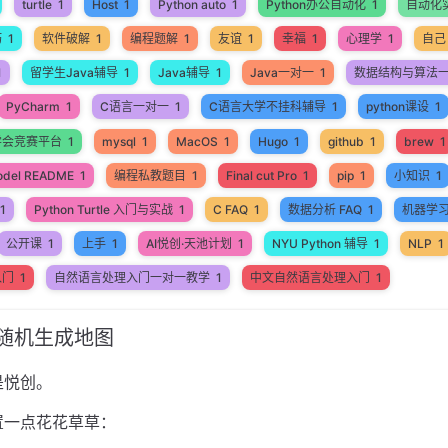
turtle
1
Host
1
Python auto
1
Python办公自动化
1
自动化
巧
1
软件破解
1
编程题解
1
友谊
1
幸福
1
心理学
1
自己
1
留学生Java辅导
1
Java辅导
1
Java一对一
1
数据结构与算法
PyCharm
1
C语言一对一
1
C语言大学不挂科辅导
1
python课设
1
学会竞赛平台
1
mysql
1
MacOS
1
Hugo
1
github
1
brew
1
odel README
1
编程私教题目
1
Final cut Pro
1
pip
1
小知识
1
1
Python Turtle 入门与实战
1
C FAQ
1
数据分析 FAQ
1
机器学
公开课
1
上手
1
AI悦创·天池计划
1
NYU Python 辅导
1
NLP
1
入门
1
自然语言处理入门一对一教学
1
中文自然语言处理入门
1
限随机生成地图
是悦创。
置一点花花草草：