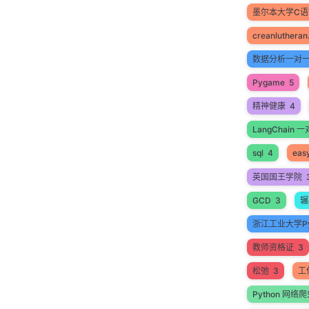
墨尔本大学C
creanlutheran
数据分析一对
Pygame
5
精神健康
4
LangChain
sql
4
easy
英国国王学院
GCD
3
辗
浙江工业大学Py
教师资格证
3
松弛
3
工
Python 网络