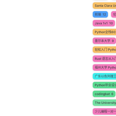
Santa Clara Un
前端
12
Java 1v1
10
Python全栈
墨尔本大学
9
轻松入门 Pyt
Rust 语言从
福州大学 Pyth
广东以色列理
Python毕业设
codingbat
6
The Universit
少儿编程一对