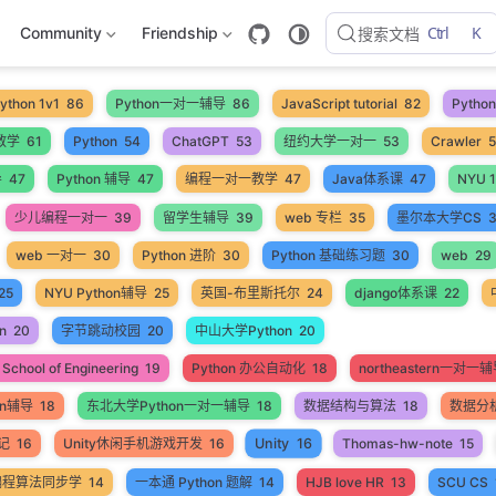
Ctrl
K
Community
Friendship
搜索文档
ython 1v1
86
Python一对一辅导
86
JavaScript tutorial
82
Pyth
教学
61
Python
54
ChatGPT
53
纽约大学一对一
53
Crawler
导
47
Python 辅导
47
编程一对一教学
47
Java体系课
47
NYU 1
少儿编程一对一
39
留学生辅导
39
web 专栏
35
墨尔本大学CS
web 一对一
30
Python 进阶
30
Python 基础练习题
30
web
29
25
NYU Python辅导
25
英国-布里斯托尔
24
django体系课
22
n
20
字节跳动校园
20
中山大学Python
20
School of Engineering
19
Python 办公自动化
18
northeastern一对一
on辅导
18
东北大学Python一对一辅导
18
数据结构与算法
18
数据分
Unity
16
笔记
16
Unity休闲手机游戏开发
16
Thomas-hw-note
15
编程算法同步学
14
一本通 Python 题解
14
HJB love HR
13
SCU CS