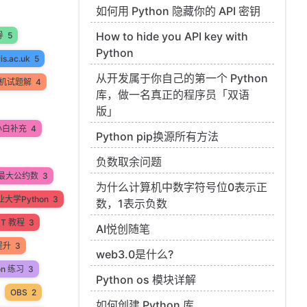
如何用 Python 隐藏你的 API 密钥
How to hide you API key with
导
5
Python
ris.ac.uk
5
从开发属于你自己的第一个 Python
机试题解
4
库，做一名真正的程序员「双语
版」
小白补充
4
Python pip换源所有方法
负数取余问题
最大公约数
3
为什么计算机中数字符号位0表示正
大学Python
3
数，1表示负数
PT 教程
3
AI悦创随笔
提升
3
web3.0是什么?
on 练习
3
Python os 模块详解
OBS
2
如何创建 Python 库