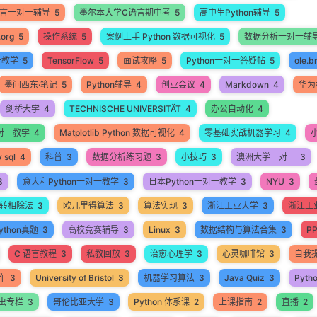
语言一对一辅导
5
墨尔本大学C语言期中考
5
高中生Python辅导
5
.org
5
操作系统
5
案例上手 Python 数据可视化
5
数据分析一对一辅
一教学
5
TensorFlow
5
面试攻略
5
Python一对一答疑帖
5
ole.b
墨问西东·笔记
5
Python辅导
4
创业会议
4
Markdown
4
华为
剑桥大学
4
TECHNISCHE UNIVERSITÄT
4
办公自动化
4
 一对一教学
4
Matplotlib Python 数据可视化
4
零基础实战机器学习
4
 sql
4
科普
3
数据分析练习题
3
小技巧
3
澳洲大学一对一
3
3
意大利Python一对一教学
3
日本Python一对一教学
3
NYU
3
转相除法
3
欧几里得算法
3
算法实现
3
浙江工业大学
3
浙江工业
thon真题
3
高校竞赛辅导
3
Linux
3
数据结构与算法合集
3
P
C 语言教程
3
私教回放
3
治愈心理学
3
心灵咖啡馆
3
自我
作
3
University of Bristol
3
机器学习算法
3
Java Quiz
3
Pyth
爬虫专栏
3
哥伦比亚大学
3
Python 体系课
2
上课指南
2
直播
2