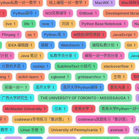
Python私教一对一教学
1
线上编程一对一教学
1
MacWK
1
Mac破解
开
1
Python指导
1
NOI竞赛辅导
1
GitBook
1
Development libra
live
1
life
1
now
1
刘润
1
Python Base Notebook
1
N
Ffmpeg
1
os
1
Python 库
1
AI悦创·研究项目
1
JavaScript
1
IDEA 编辑器
1
破解
1
WebStorm
1
编程私教计划
1
Git
1
程计划
1
Java 笔记
1
私教学员分享
1
编程一对一学员分享
1
Jav
计算机术语
1
nodejs
1
SublimeText 小技巧
1
stackoverflow
1
ning
1
scikit-learn
1
xgboost
1
gridsearchcv
1
生物
1
物
前端一对一
1
南开大学
1
南开大学Python辅导
1
家长沟通
1
广西大学研究生
1
THE UNIVERSITY OF TORONTO – MISSISSAUGA
1
McMaster University
1
日本
1
青英大学
1
青英大学Python一对
导
1
codewars专项练习「集训营」
1
codewars真题练习「集训营」
1
一教学
1
Linux 手册
1
University of Pennsylvania
1
avenue
1
P