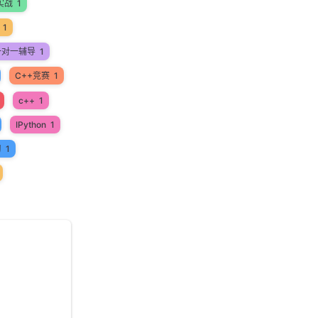
实战
1
1
一对一辅导
1
C++竞赛
1
c++
1
IPython
1
习
1