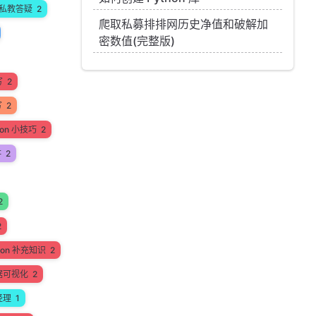
私教答疑
2
爬取私募排排网历史净值和破解加
密数值(完整版)
写
2
写
2
hon 小技巧
2
讲
2
2
2
hon 补充知识
2
据可视化
2
经理
1