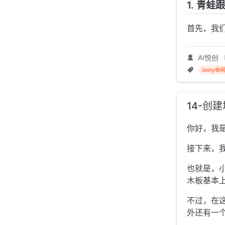
1. 青
首先，我
AI悦创
Unity
14-创
你好，我
接下来，
也就是，
木板基本
不过，在
外还有一