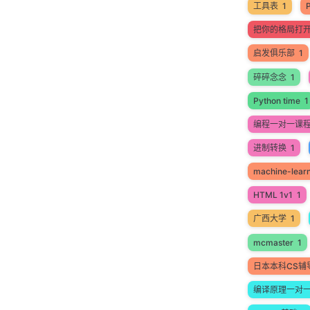
工具表
1
把你的格局打
启发俱乐部
1
碎碎念念
1
Python time
1
编程一对一课
进制转换
1
machine-lear
HTML 1v1
1
广西大学
1
mcmaster
1
日本本科CS辅
编译原理一对