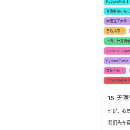
Python基础
1
百度收录小技
大连理工大学
冒泡排序
1
上海市计算机
XiaoYue BigM
Python Turtle
数据挖掘
1
自然语言处理
15-无
你好，我
我们先布