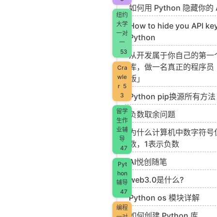
如何用 Python 隐藏你的 
纽约
大学
How to hide you API ke
一对
Python
一
53
从开发属于你自己的第一个 
库，做一名真正的程序员
Cra
wle
版」
r
5
3
Python pip换源所有方法
留学
负数取余问题
生作
业辅
为什么计算机中数字符号
导
数，1表示负数
47
AI悦创随笔
Pyt
hon
web3.0是什么?
辅导
47
Python os 模块详解
编程
如何创建 Python 库
一对