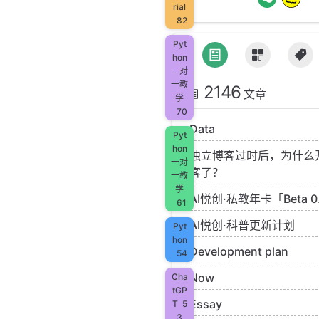
rial
82
Pyt
hon
一对
一教
2146
文章
学
70
Data
Pyt
hon
独立博客过时后，为什么
一对
客了？
一教
学
AI悦创·私教年卡「Beta 0
61
AI悦创·科普更新计划
Pyt
hon
Development plan
54
Now
Cha
tGP
Essay
T
5
3