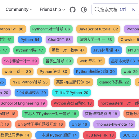
Ctrl
K
Community
Friendship
搜索文档
ython 1v1
86
Python一对一辅导
86
JavaScript tutorial
82
Pyth
教学
61
Python
54
ChatGPT
53
纽约大学一对一
53
Crawler
导
47
Python 辅导
47
编程一对一教学
47
Java体系课
47
NYU 1
少儿编程一对一
39
留学生辅导
39
web 专栏
35
墨尔本大学CS
web 一对一
30
Python 进阶
30
Python 基础练习题
30
web
29
25
NYU Python辅导
25
英国-布里斯托尔
24
django体系课
22
n
20
字节跳动校园
20
中山大学Python
20
School of Engineering
19
Python 办公自动化
18
northeastern一对一
on辅导
18
东北大学Python一对一辅导
18
数据结构与算法
18
数据分
笔记
16
Unity休闲手机游戏开发
16
Unity
16
Thomas-hw-note
15
编程算法同步学
14
一本通 Python 题解
14
HJB love HR
13
SCU CS