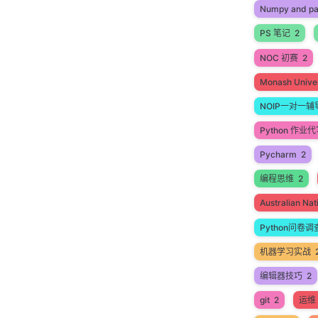
Numpy and p
PS 笔记
2
NOC 初赛
2
Monash Univer
NOIP一对一辅
Python 作业
Pycharm
2
编程思维
2
Australian N
Python问卷调
机器学习实战
编辑器技巧
2
git
2
运维