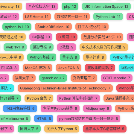
iversity
13
圣克拉拉大学
13
php
12
UIC Information Space
12
伦敦政经
12
LSE Home
12
数据结构一对一
11
Python Lab
11
CS
python 1v1
10
StableDiffusion
10
打工人·进化岛
10
60天精通之路
10
C#教程
10
C 练习
10
数据分析实战 45 讲
10
随
web 1v1
9
摄影专栏
9
C教程
9
中文技术文档的写作规范
9
hon—玩中学
9
Python 基础
8
量子态
8
量子计算
8
Python量子
入门到实战
8
MacOS 技巧
8
Java FQA
8
我收集的网站
7
编程经
on
7
福州大学
7
gatech.edu
7
乔治亚理工
7
GTIIT Moodle
7
工学院
7
Guangdong Technion-Israel Institute of Technology
7
Pytho
计1v1辅导
7
Python 合集
7
Python 算法科普指南
7
Java 课程补充
6
小红书免费答疑
6
留学生Python辅导
6
Midjourney
6
Python
y of Melbourne
6
HTML
5
python数据结构与算法一对一辅导
5
一教学
5
同济大学
5
同济大学Python
5
墨尔本大学C语言辅导
5