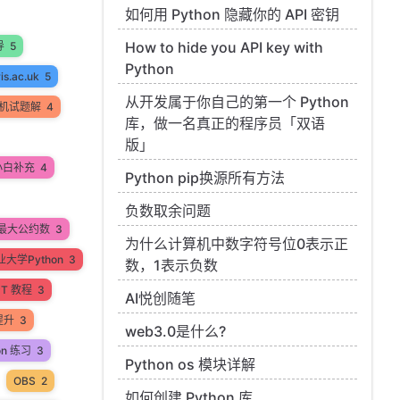
如何用 Python 隐藏你的 API 密钥
How to hide you API key with
导
5
Python
ris.ac.uk
5
从开发属于你自己的第一个 Python
机试题解
4
库，做一名真正的程序员「双语
版」
小白补充
4
Python pip换源所有方法
负数取余问题
最大公约数
3
为什么计算机中数字符号位0表示正
大学Python
3
数，1表示负数
PT 教程
3
AI悦创随笔
提升
3
web3.0是什么?
on 练习
3
Python os 模块详解
OBS
2
如何创建 Python 库