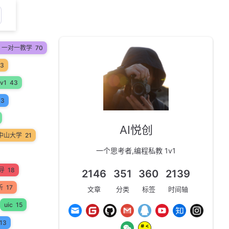
on 一对一教学
70
53
v1
43
33
AI悦创
中山大学
21
一个思考者,编程私教 1v1
辅导
18
2146
351
360
2139
析
17
文章
分类
标签
时间轴
uic
15
13