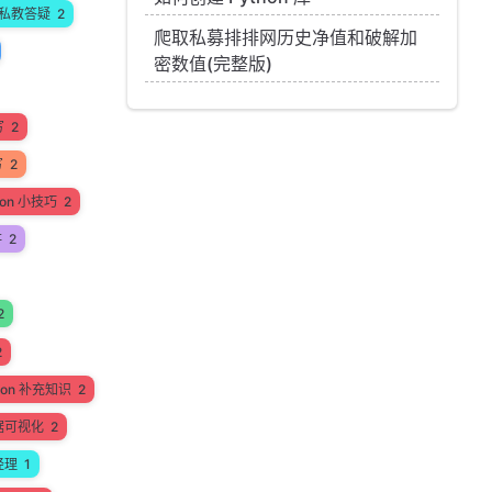
私教答疑
2
爬取私募排排网历史净值和破解加
密数值(完整版)
写
2
写
2
hon 小技巧
2
讲
2
2
2
hon 补充知识
2
据可视化
2
经理
1