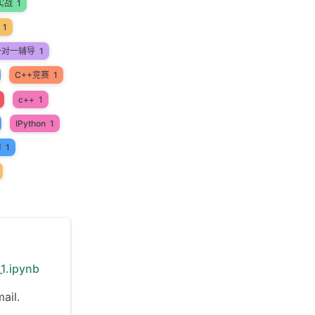
实战
1
1
一对一辅导
1
C++竞赛
1
c++
1
IPython
1
习
1
1.ipynb
ail.