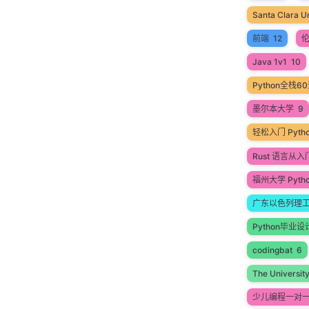
Santa Clara Un
前端
12
Java 1v1
10
Python全栈
墨尔本大学
9
轻松入门 Pyt
Rust 语言从
福州大学 Pyth
广东以色列理
Python毕业设
codingbat
6
The Universit
少儿编程一对