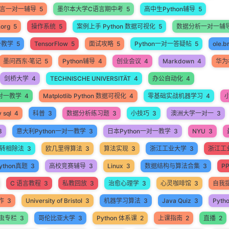
语言一对一辅导
5
墨尔本大学C语言期中考
5
高中生Python辅导
5
.org
5
操作系统
5
案例上手 Python 数据可视化
5
数据分析一对一辅
一教学
5
TensorFlow
5
面试攻略
5
Python一对一答疑帖
5
ole.b
墨问西东·笔记
5
Python辅导
4
创业会议
4
Markdown
4
华为
剑桥大学
4
TECHNISCHE UNIVERSITÄT
4
办公自动化
4
 一对一教学
4
Matplotlib Python 数据可视化
4
零基础实战机器学习
4
 sql
4
科普
3
数据分析练习题
3
小技巧
3
澳洲大学一对一
3
3
意大利Python一对一教学
3
日本Python一对一教学
3
NYU
3
转相除法
3
欧几里得算法
3
算法实现
3
浙江工业大学
3
浙江工业
thon真题
3
高校竞赛辅导
3
Linux
3
数据结构与算法合集
3
P
C 语言教程
3
私教回放
3
治愈心理学
3
心灵咖啡馆
3
自我
作
3
University of Bristol
3
机器学习算法
3
Java Quiz
3
Pyth
爬虫专栏
3
哥伦比亚大学
3
Python 体系课
2
上课指南
2
直播
2