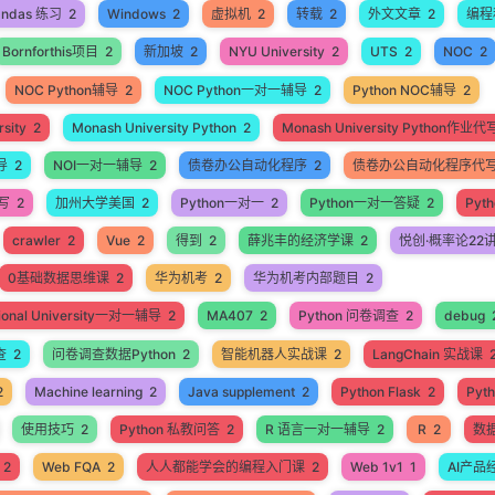
andas 练习
2
Windows
2
虚拟机
2
转载
2
外文文章
2
编程
Bornforthis项目
2
新加坡
2
NYU University
2
UTS
2
NOC
2
NOC Python辅导
2
NOC Python一对一辅导
2
Python NOC辅导
2
sity
2
Monash University Python
2
Monash University Python作业代
导
2
NOI一对一辅导
2
债卷办公自动化程序
2
债卷办公自动化程序代
代写
2
加州大学美国
2
Python一对一
2
Python一对一答疑
2
Pyt
crawler
2
Vue
2
得到
2
薛兆丰的经济学课
2
悦创·概率论22
0基础数据思维课
2
华为机考
2
华为机考内部题目
2
ational University一对一辅导
2
MA407
2
Python 问卷调查
2
debug
查
2
问卷调查数据Python
2
智能机器人实战课
2
LangChain 实战课
2
Machine learning
2
Java supplement
2
Python Flask
2
Pyt
使用技巧
2
Python 私教问答
2
R 语言一对一辅导
2
R
2
数
2
Web FQA
2
人人都能学会的编程入门课
2
Web 1v1
1
AI产品