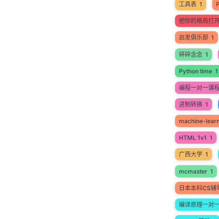
工具表
1
把你的格局打
启发俱乐部
1
碎碎念念
1
Python time
1
编程一对一课
进制转换
1
machine-lear
HTML 1v1
1
广西大学
1
mcmaster
1
日本本科CS辅
编译原理一对