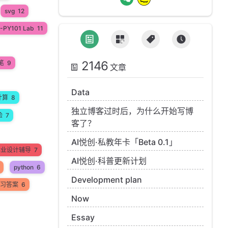
svg
12
-PY101 Lab
11
2146
笔
9
文章
Data
计算
8
独立博客过时后，为什么开始写博
验
7
客了？
AI悦创·私教年卡「Beta 0.1」
n毕业设计辅导
7
AI悦创·科普更新计划
python
6
Development plan
 练习答案
6
Now
Essay