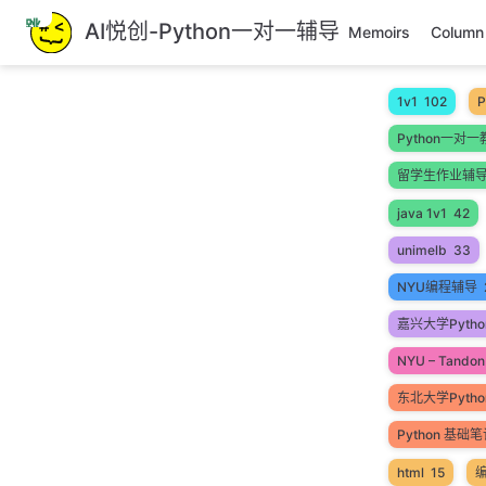
跳
AI悦创-Python一对一辅导
Memoirs
Column
至
主
要
1v1
102
P
內
Python一对一
容
留学生作业辅
java 1v1
42
unimelb
33
NYU编程辅导
嘉兴大学Pytho
NYU – Tandon 
东北大学Pyth
Python 基础
html
15