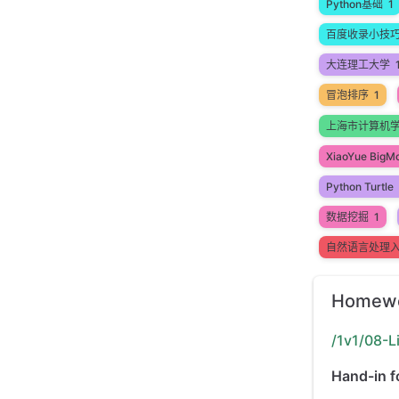
Python基础
1
百度收录小技
大连理工大学
冒泡排序
1
上海市计算机
XiaoYue BigM
Python Turtle
数据挖掘
1
自然语言处理
Homewo
/1v1/08-
Hand-in f