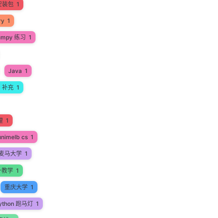
安装包
1
ry
1
umpy 练习
1
Java
1
a 补充
1
理
1
unimelb cs
1
麦马大学
1
一教学
1
重庆大学
1
ython 跑马灯
1