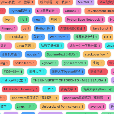
Python私教一对一教学
1
线上编程一对一教学
1
MacWK
1
Mac破解
开
1
Python指导
1
NOI竞赛辅导
1
GitBook
1
Development libra
live
1
life
1
now
1
刘润
1
Python Base Notebook
1
N
Ffmpeg
1
os
1
Python 库
1
AI悦创·研究项目
1
JavaScript
1
IDEA 编辑器
1
破解
1
WebStorm
1
编程私教计划
1
Git
1
程计划
1
Java 笔记
1
私教学员分享
1
编程一对一学员分享
1
Jav
计算机术语
1
nodejs
1
SublimeText 小技巧
1
stackoverflow
1
生物
1
ning
1
scikit-learn
1
xgboost
1
gridsearchcv
1
物
前端一对一
1
南开大学
1
南开大学Python辅导
1
家长沟通
1
广西大学研究生
1
THE UNIVERSITY OF TORONTO – MISSISSAUGA
1
McMaster University
1
日本
1
青英大学
1
青英大学Python一对
导
1
codewars专项练习「集训营」
1
codewars真题练习「集训营」
1
一教学
1
Linux 手册
1
University of Pennsylvania
1
avenue
1
P