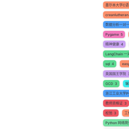
墨尔本大学C
creanlutheran
数据分析一对
Pygame
5
精神健康
4
LangChain
sql
4
easy
英国国王学院
GCD
3
辗
浙江工业大学Py
教师资格证
3
松弛
3
工
Python 网络