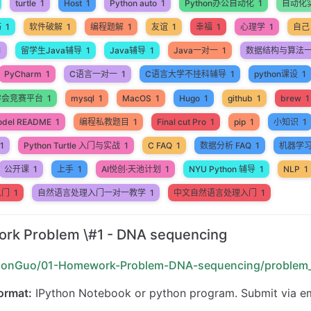
turtle
1
Host
1
Python auto
1
Python办公自动化
1
自动化
巧
1
软件破解
1
编程题解
1
友谊
1
幸福
1
心理学
1
自己
1
留学生Java辅导
1
Java辅导
1
Java一对一
1
数据结构与算法
PyCharm
1
C语言一对一
1
C语言大学不挂科辅导
1
python课设
1
学会竞赛平台
1
mysql
1
MacOS
1
Hugo
1
github
1
brew
1
odel README
1
编程私教题目
1
Final cut Pro
1
pip
1
小知识
1
1
Python Turtle 入门与实战
1
C FAQ
1
数据分析 FAQ
1
机器学
公开课
1
上手
1
AI悦创·天池计划
1
NYU Python 辅导
1
NLP
1
入门
1
自然语言处理入门一对一教学
1
中文自然语言处理入门
1
rk Problem \#1 - DNA sequencing
LionGuo/01-Homework-Problem-DNA-sequencing/problem_
ormat:
IPython Notebook or python program. Submit via em