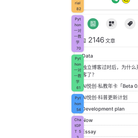
rial
82
Pyt
hon
一对
一教
2146
文章
学
70
Data
Pyt
hon
独立博客过时后，为什么
一对
客了？
一教
学
AI悦创·私教年卡「Beta 0
61
AI悦创·科普更新计划
Pyt
hon
Development plan
54
Now
Cha
tGP
Essay
T
5
3