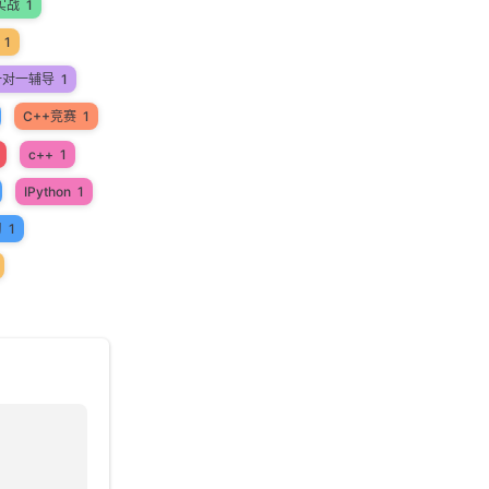
实战
1
1
一对一辅导
1
C++竞赛
1
c++
1
IPython
1
习
1