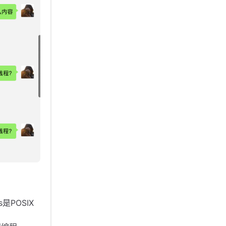
s是POSIX