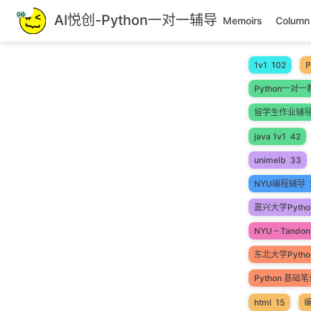
跳
AI悦创-Python一对一辅导
Memoirs
Column
至
主
要
1v1
102
P
內
Python一对一
容
留学生作业辅
java 1v1
42
unimelb
33
NYU编程辅导
嘉兴大学Pytho
NYU – Tandon 
东北大学Pyth
Python 基础
html
15