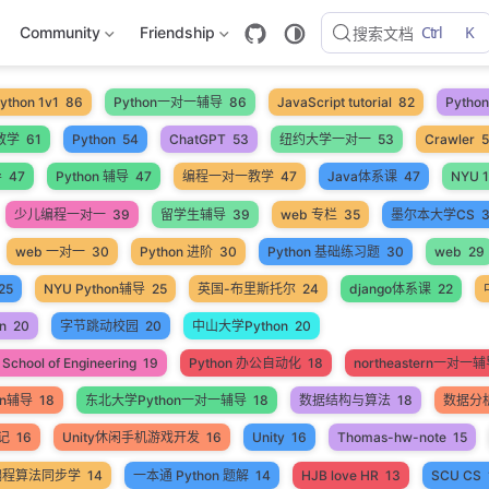
Ctrl
K
Community
Friendship
搜索文档
ython 1v1
86
Python一对一辅导
86
JavaScript tutorial
82
Pyth
教学
61
Python
54
ChatGPT
53
纽约大学一对一
53
Crawler
导
47
Python 辅导
47
编程一对一教学
47
Java体系课
47
NYU 1
少儿编程一对一
39
留学生辅导
39
web 专栏
35
墨尔本大学CS
web 一对一
30
Python 进阶
30
Python 基础练习题
30
web
29
25
NYU Python辅导
25
英国-布里斯托尔
24
django体系课
22
n
20
字节跳动校园
20
中山大学Python
20
School of Engineering
19
Python 办公自动化
18
northeastern一对一
on辅导
18
东北大学Python一对一辅导
18
数据结构与算法
18
数据分
笔记
16
Unity休闲手机游戏开发
16
Unity
16
Thomas-hw-note
15
编程算法同步学
14
一本通 Python 题解
14
HJB love HR
13
SCU CS