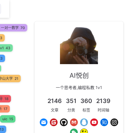
on 一对一教学
70
53
v1
43
33
AI悦创
中山大学
21
一个思考者,编程私教 1v1
辅导
18
2146
351
360
2139
析
17
文章
分类
标签
时间轴
uic
15
13