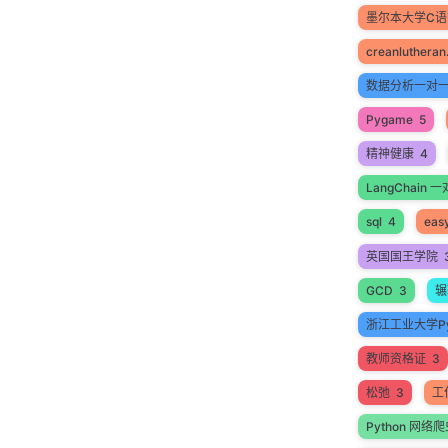
墨尔本大学C
creanlutheran
数据分析一对
Pygame
5
精神健康
4
LangChain
sql
4
easy
英国国王学院
GCD
3
辗
浙江工业大学Py
教师资格证
3
松弛
3
工
Python 网络