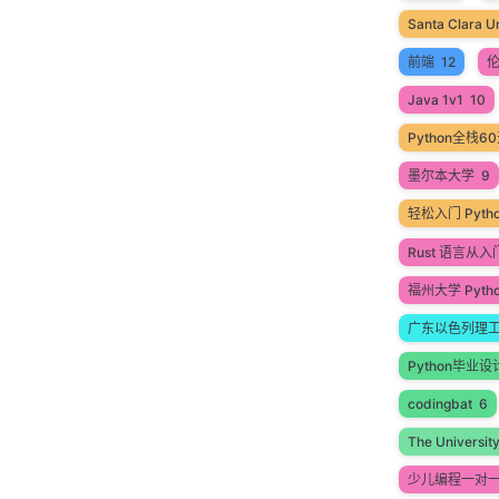
Santa Clara Un
前端
12
Java 1v1
10
Python全栈
墨尔本大学
9
轻松入门 Pyt
Rust 语言从
福州大学 Pyth
广东以色列理
Python毕业设
codingbat
6
The Universit
少儿编程一对