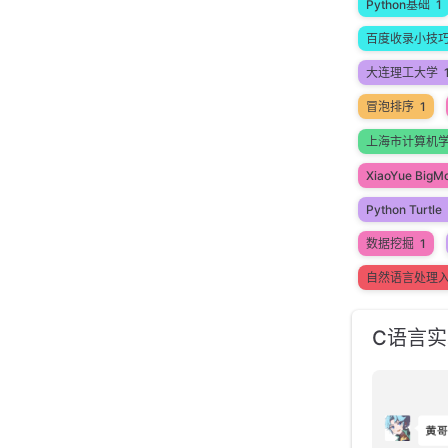
Python基础
1
百度收录小技
大连理工大学
冒泡排序
1
上海市计算机
XiaoYue BigM
Python Turtle
数据挖掘
1
自然语言处理
C语言