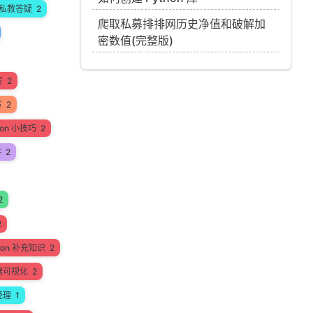
私教答疑
2
爬取私募排排网历史净值和破解加
密数值(完整版)
写
2
写
2
hon 小技巧
2
讲
2
2
2
hon 补充知识
2
据可视化
2
经理
1