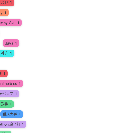
安装包
1
ry
1
umpy 练习
1
Java
1
a 补充
1
理
1
unimelb cs
1
麦马大学
1
一教学
1
重庆大学
1
ython 跑马灯
1