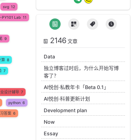
svg
12
-PY101 Lab
11
2146
笔
9
文章
Data
计算
8
独立博客过时后，为什么开始写博
验
7
客了？
AI悦创·私教年卡「Beta 0.1」
n毕业设计辅导
7
AI悦创·科普更新计划
python
6
Development plan
 练习答案
6
Now
Essay