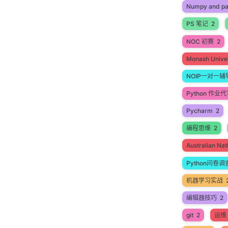
Numpy and p
PS 笔记
2
NOC 初赛
2
Monash Univer
NOIP一对一辅
Python 作业
Pycharm
2
编程思维
2
Australian N
Python问卷调
机器学习实战
编辑器技巧
2
git
2
运维