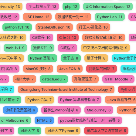
iversity
13
圣克拉拉大学
13
php
12
UIC Information Space
12
伦敦政经
12
LSE Home
12
数据结构一对一
11
Python Lab
11
CS
python 1v1
10
StableDiffusion
10
打工人·进化岛
10
60天精通之路
10
C#教程
10
C 练习
10
数据分析实战 45 讲
10
随
web 1v1
9
摄影专栏
9
C教程
9
中文技术文档的写作规范
9
hon—玩中学
9
Python 基础
8
量子态
8
量子计算
8
Python量子
入门到实战
8
MacOS 技巧
8
Java FQA
8
我收集的网站
7
编程经
on
7
福州大学
7
gatech.edu
7
乔治亚理工
7
GTIIT Moodle
7
工学院
7
Guangdong Technion-Israel Institute of Technology
7
Pytho
计1v1辅导
7
Python 合集
7
Python 算法科普指南
7
Java 课程补充
6
小红书免费答疑
6
留学生Python辅导
6
Midjourney
6
Python
y of Melbourne
6
HTML
5
python数据结构与算法一对一辅导
5
一教学
5
同济大学
5
同济大学Python
5
墨尔本大学C语言辅导
5