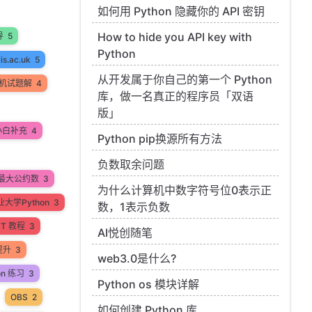
如何用 Python 隐藏你的 API 密钥
How to hide you API key with
导
5
Python
ris.ac.uk
5
从开发属于你自己的第一个 Python
机试题解
4
库，做一名真正的程序员「双语
版」
小白补充
4
Python pip换源所有方法
负数取余问题
最大公约数
3
为什么计算机中数字符号位0表示正
大学Python
3
数，1表示负数
PT 教程
3
AI悦创随笔
提升
3
web3.0是什么?
on 练习
3
Python os 模块详解
OBS
2
如何创建 Python 库