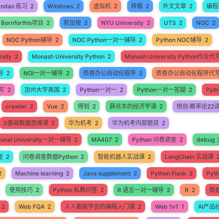
andas 练习
2
Windows
2
虚拟机
2
转载
2
外文文章
2
编程
Bornforthis项目
2
新加坡
2
NYU University
2
UTS
2
NOC
2
NOC Python辅导
2
NOC Python一对一辅导
2
Python NOC辅导
2
sity
2
Monash University Python
2
Monash University Python作业代
导
2
NOI一对一辅导
2
债卷办公自动化程序
2
债卷办公自动化程序代
代写
2
加州大学美国
2
Python一对一
2
Python一对一答疑
2
Pyt
crawler
2
Vue
2
得到
2
薛兆丰的经济学课
2
悦创·概率论22
0基础数据思维课
2
华为机考
2
华为机考内部题目
2
ational University一对一辅导
2
MA407
2
Python 问卷调查
2
debug
查
2
问卷调查数据Python
2
智能机器人实战课
2
LangChain 实战课
2
Machine learning
2
Java supplement
2
Python Flask
2
Pyt
使用技巧
2
Python 私教问答
2
R 语言一对一辅导
2
R
2
数
2
Web FQA
2
人人都能学会的编程入门课
2
Web 1v1
1
AI产品