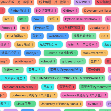
Python私教一对一教学
1
线上编程一对一教学
1
MacWK
1
Mac破解
开
1
Python指导
1
NOI竞赛辅导
1
GitBook
1
Development libra
live
1
life
1
now
1
刘润
1
Python Base Notebook
1
N
Ffmpeg
1
os
1
Python 库
1
AI悦创·研究项目
1
JavaScript
1
IDEA 编辑器
1
破解
1
WebStorm
1
编程私教计划
1
Git
1
程计划
1
Java 笔记
1
私教学员分享
1
编程一对一学员分享
1
Jav
计算机术语
1
nodejs
1
SublimeText 小技巧
1
stackoverflow
1
ning
1
scikit-learn
1
xgboost
1
gridsearchcv
1
生物
1
物
前端一对一
1
南开大学
1
南开大学Python辅导
1
家长沟通
1
广西大学研究生
1
THE UNIVERSITY OF TORONTO – MISSISSAUGA
1
McMaster University
1
日本
1
青英大学
1
青英大学Python一对
导
1
codewars专项练习「集训营」
1
codewars真题练习「集训营」
1
一教学
1
Linux 手册
1
University of Pennsylvania
1
avenue
1
P