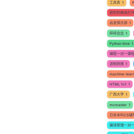
工具表
1
把你的格局打
启发俱乐部
1
碎碎念念
1
Python time
1
编程一对一课
进制转换
1
machine-lear
HTML 1v1
1
广西大学
1
mcmaster
1
日本本科CS辅
编译原理一对