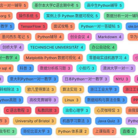
语言一对一辅导
5
墨尔本大学C语言期中考
5
高中生Python辅导
5
.org
5
操作系统
5
案例上手 Python 数据可视化
5
数据分析一对一辅
一教学
5
TensorFlow
5
面试攻略
5
Python一对一答疑帖
5
ole.b
墨问西东·笔记
5
Python辅导
4
创业会议
4
Markdown
4
华为
剑桥大学
4
TECHNISCHE UNIVERSITÄT
4
办公自动化
4
 一对一教学
4
Matplotlib Python 数据可视化
4
零基础实战机器学习
4
 sql
4
科普
3
数据分析练习题
3
小技巧
3
澳洲大学一对一
3
3
意大利Python一对一教学
3
日本Python一对一教学
3
NYU
3
转相除法
3
欧几里得算法
3
算法实现
3
浙江工业大学
3
浙江工业
thon真题
3
高校竞赛辅导
3
Linux
3
数据结构与算法合集
3
P
C 语言教程
3
私教回放
3
治愈心理学
3
心灵咖啡馆
3
自我
作
3
University of Bristol
3
机器学习算法
3
Java Quiz
3
Pyth
爬虫专栏
3
哥伦比亚大学
3
Python 体系课
2
上课指南
2
直播
2