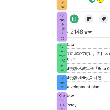
rial
82
Pyt
hon
一对
一教
2146
文章
学
70
Data
Pyt
hon
独立博客过时后，为什么
一对
客了？
一教
学
AI悦创·私教年卡「Beta 0
61
AI悦创·科普更新计划
Pyt
hon
Development plan
54
Now
Cha
tGP
Essay
T
5
3