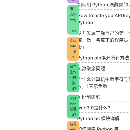
如何用 Python 隐藏你的 
纽约
大学
How to hide you API ke
一对
Python
一
53
从开发属于你自己的第一个 
库，做一名真正的程序员
Cra
wle
版」
r
5
3
Python pip换源所有方法
留学
负数取余问题
生作
业辅
为什么计算机中数字符号
导
数，1表示负数
47
AI悦创随笔
Pyt
hon
web3.0是什么?
辅导
47
Python os 模块详解
编程
如何创建 Python 库
一对