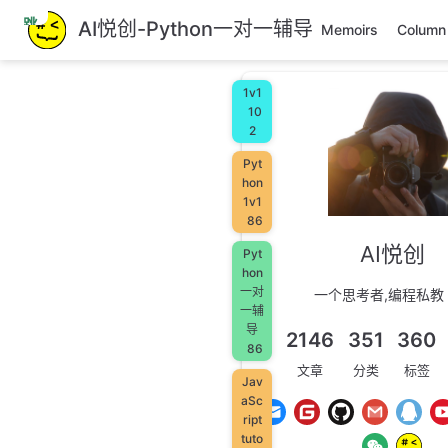
跳
AI悦创-Python一对一辅导
Memoirs
Column
至
主
要
1v1
內
10
容
2
Pyt
hon
1v1
86
AI悦创
Pyt
hon
一对
一个思考者,编程私教 1
一辅
导
2146
351
360
86
文章
分类
标签
Jav
aSc
ript
tuto