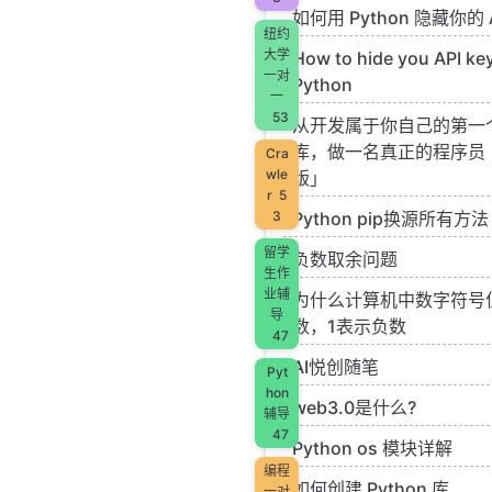
如何用 Python 隐藏你的 
纽约
大学
How to hide you API ke
一对
Python
一
53
从开发属于你自己的第一个 
库，做一名真正的程序员
Cra
wle
版」
r
5
3
Python pip换源所有方法
留学
负数取余问题
生作
业辅
为什么计算机中数字符号
导
数，1表示负数
47
AI悦创随笔
Pyt
hon
web3.0是什么?
辅导
47
Python os 模块详解
编程
如何创建 Python 库
一对