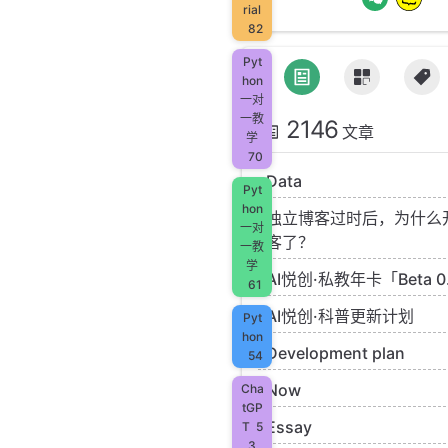
rial
82
Pyt
hon
一对
一教
2146
文章
学
70
Data
Pyt
hon
独立博客过时后，为什么
一对
客了？
一教
学
AI悦创·私教年卡「Beta 0
61
AI悦创·科普更新计划
Pyt
hon
Development plan
54
Now
Cha
tGP
Essay
T
5
3