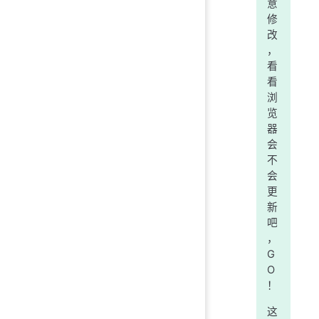
意
修
改
，
看
看
浏
览
器
会
不
会
更
新
吧
，
G
O
！
这