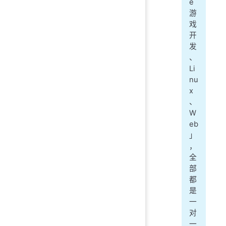
e
游
戏
开
发
、
Li
nu
x
、
W
eb
」
，
全
部
都
是
一
对
一