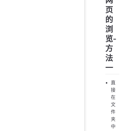
页
的
浏
览-
方
法
一
直
接
在
文
件
夹
中