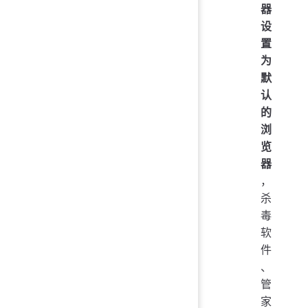
器
设
置
为
默
认
的
浏
览
器
，
杀
毒
软
件
、
管
家