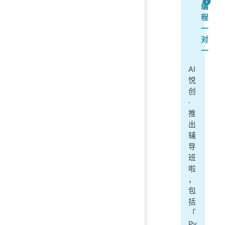
编
程
一
对
一
AI
悦
创
·
推
出
辅
导
班
啦
，
包
括
「
Py