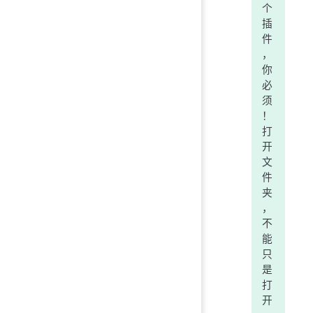
个
插
件
，
你
必
须
！
打
开
文
件
夹
，
不
能
只
是
打
开