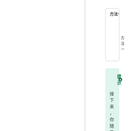
方法一
方
法
一
提
示
接
下
来
，
你
随