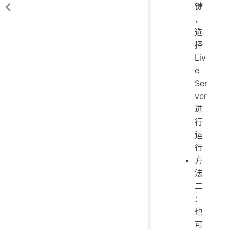
键
，
选
择
Liv
e
Ser
ver
进
行
运
行
方
法
二
：
也
可