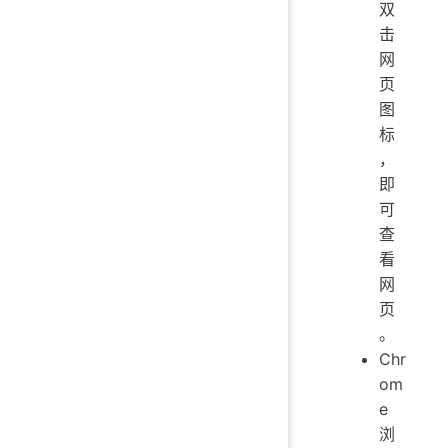
双
击
网
页
图
标
，
即
可
查
看
网
页
。
Chr
om
e
浏