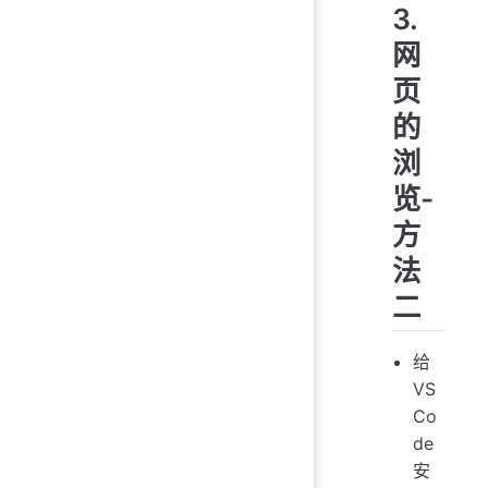
3.
网
页
的
浏
览-
方
法
二
给
VS
Co
de
安