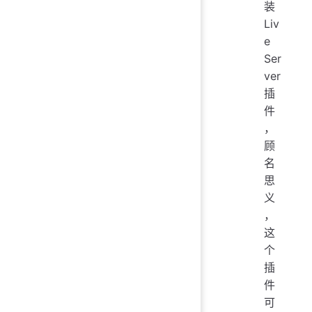
装
Liv
e
Ser
ver
插
件
，
顾
名
思
义
，
这
个
插
件
可