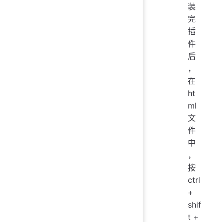
装
完
插
件
后
，
在
ht
ml
文
件
中
，
按
ctrl
+
shif
t +