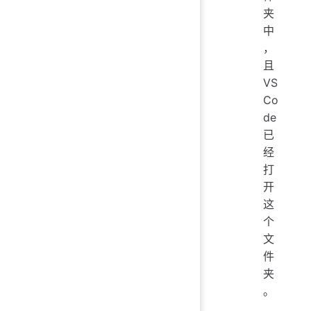
夹
中
，
且
VS
Co
de
已
经
打
开
这
个
文
件
夹
。