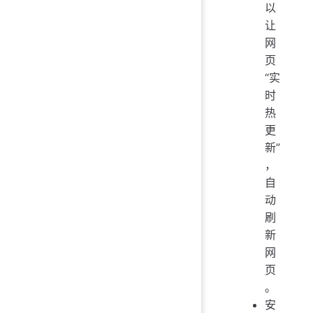
以
让
网
页
“实
时
热
更
新”
，
自
动
刷
新
网
页
。
安