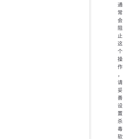
通
常
会
阻
止
这
个
操
作
，
请
妥
善
设
置
杀
毒
软