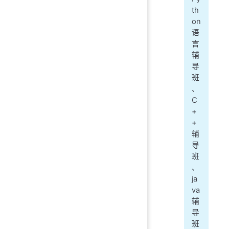
th
on
语
言
辅
导
班
、
C
+
+
辅
导
班
、
ja
va
辅
导
班