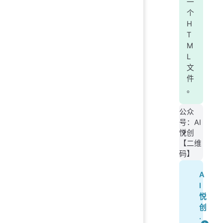
一
个
H
T
M
L
文
件
。
公众
号：AI
悦创
【二维
码】
A
I
悦
创
·