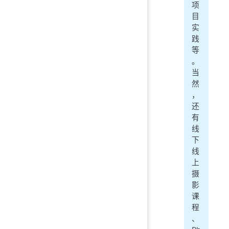
项
目
实
践
等
。
当
然
，
还
有
线
下
线
上
摄
影
课
程
、