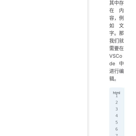
其中存
在内
容，例
如文
字。那
我们就
需要在
VSCo
de 中
进行编
辑。
<!
D
<
ht
<
he
   
   
   
   