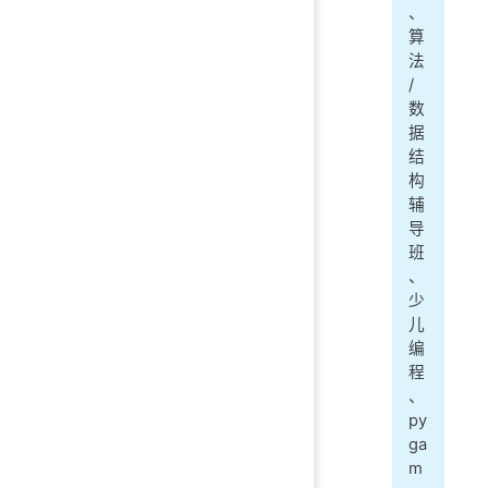
、
算
法
/
数
据
结
构
辅
导
班
、
少
儿
编
程
、
py
ga
m