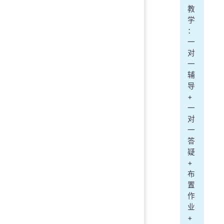
教
学
：
一
对
一
辅
导
+
一
对
一
答
疑
+
布
置
作
业
+