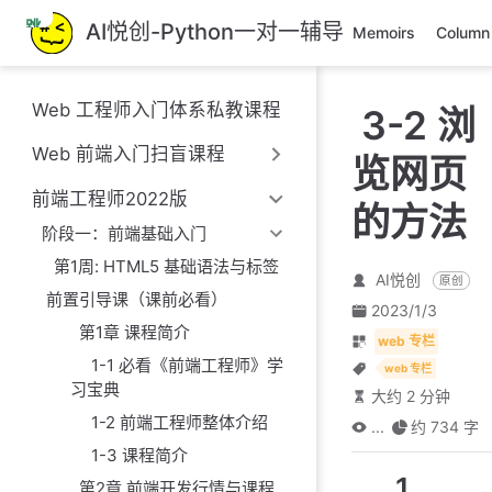
跳
AI悦创-Python一对一辅导
Memoirs
Column
至
主
要
Web 工程师入门体系私教课程
3-2 浏
內
容
Web 前端入门扫盲课程
览网页
前端工程师2022版
的方法
阶段一：前端基础入门
第1周: HTML5 基础语法与标签
AI悦创
原创
前置引导课（课前必看）
2023/1/3
第1章 课程简介
web 专栏
1-1 必看《前端工程师》学
web 专栏
习宝典
大约 2 分钟
1-2 前端工程师整体介绍
...
约 734 字
1-3 课程简介
1.
第2章 前端开发行情与课程