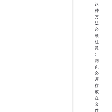
这
种
方
法
必
须
注
意
：
网
页
必
须
存
放
在
文
件