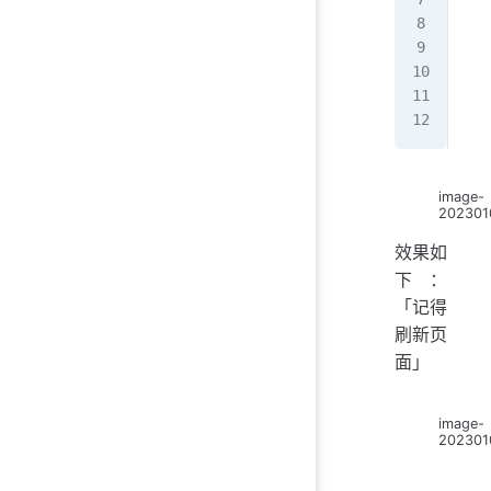
</
h
<
bo
 
</
b
</
h
image-
202301
效果如
下：
「记得
刷新页
面」
image-
202301