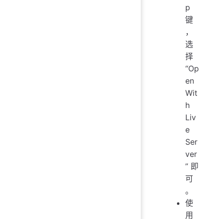
p
键
，
选
择
“Op
en
Wit
h
Liv
e
Ser
ver
” 即
可
。
使
用