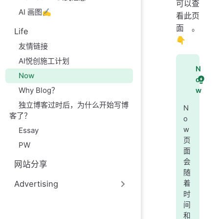
可以查
AI 画图✍️
看此页
面。
Life
👇
友情链接
AI悦创施工计划
N
Now
o
Why Blog？
w
独立博客过时后，为什么开始写博
N
客了？
o
w
Essay
页
PW
面
会
网站分享
随
着
Advertising
时
间
和