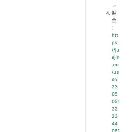
掘
金
：
htt
ps:
//ju
ejin
.cn
/us
er/
23
05
051
22
23
44
061