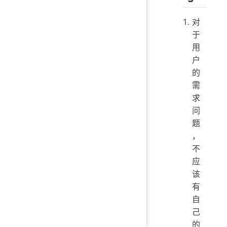
对
于
用
户
的
需
求
问
题
，
不
应
该
有
自
己
的