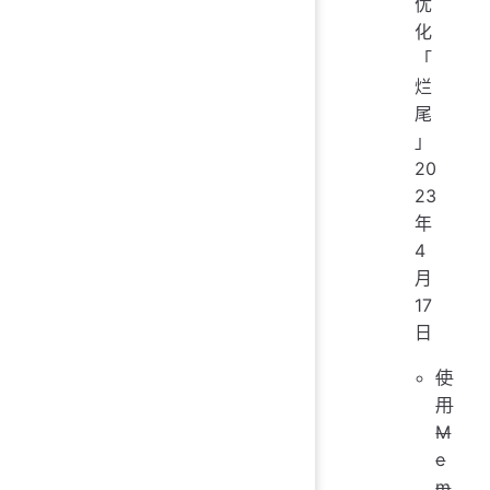
优
化
「
烂
尾
」
20
23
年
4
月
17
日
使
用
M
e
m