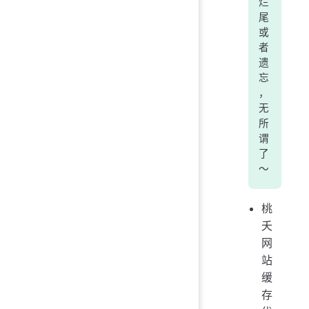
烂
尾
或
者
遗
忘
，
无
所
谓
了
～
桃
夭
网
站
缓
存