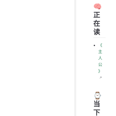
🧠
正
在
读
《
主
人
公
》
⌚️
当
下