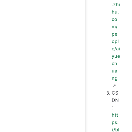
.zhi
hu.
co
m/
pe
opl
e/ai
yue
ch
ua
ng
CS
DN
：
htt
ps:
//bl