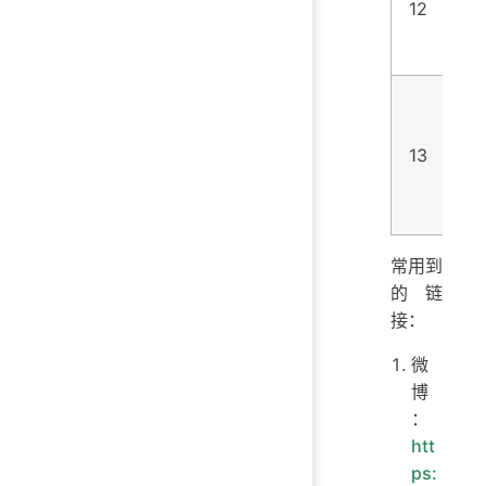
12
2.
ht
3
待
1
ht
13
s
2.
sp
常用到
的链
接：
微
博
：
htt
ps: