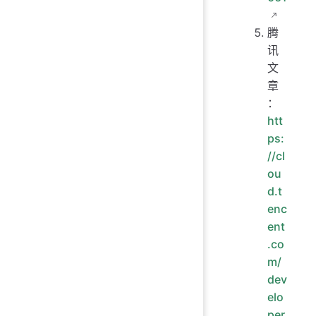
腾
讯
文
章
：
htt
ps:
//cl
ou
d.t
enc
ent
.co
m/
dev
elo
per