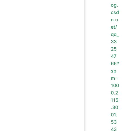
og.
csd
n.n
et/
qq_
33
25
47
66?
sp
m=
100
0.2
115
.30
01.
53
43