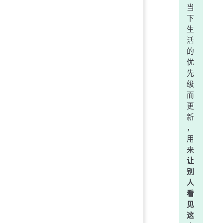
当
下
生
活
的
优
先
级
而
更
新
，
用
来
让
别
人
看
见
这