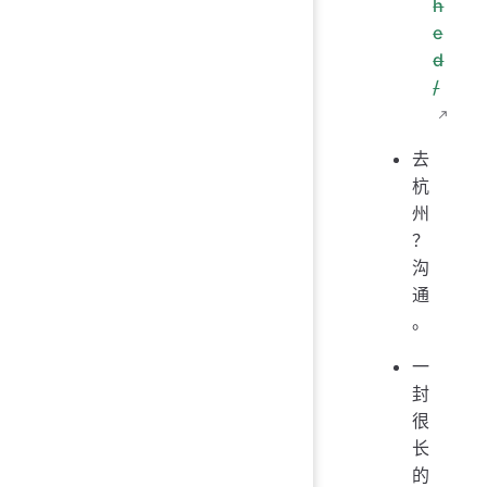
h
e
d
/
去
杭
州
？
沟
通
。
一
封
很
长
的