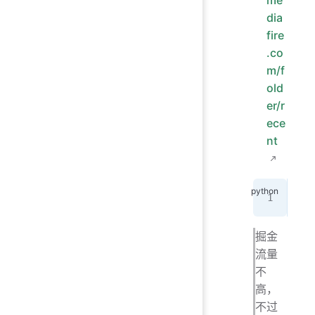
me
dia
fire
.co
m/f
old
er/r
ece
nt
htt
掘金
流量
不
高，
不过