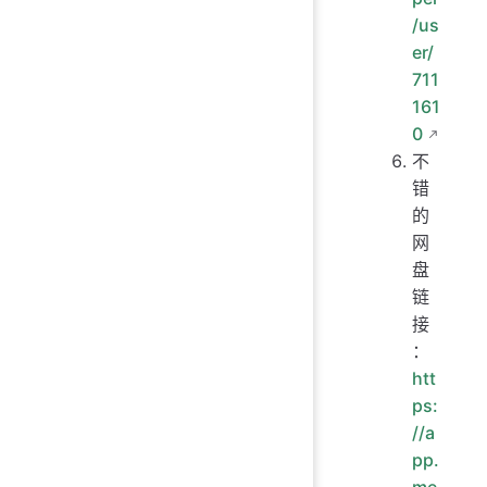
/us
er/
711
161
0
不
错
的
网
盘
链
接
：
htt
ps:
//a
pp.