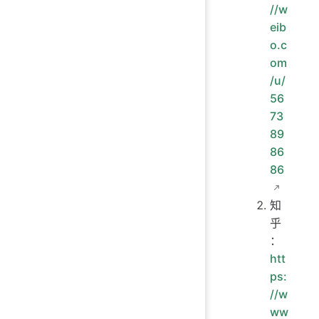
//w
eib
o.c
om
/u/
56
73
89
86
86
知
乎
：
htt
ps:
//w
ww