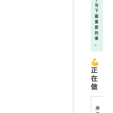
当
下
最
重
要
的
事
。
💪
正
在
做
序