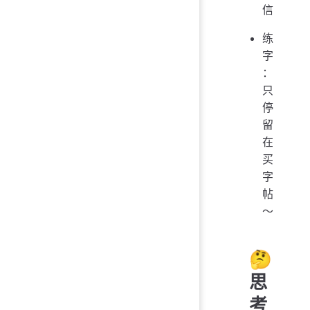
信
练
字
：
只
停
留
在
买
字
帖
～
🤔️
思
考