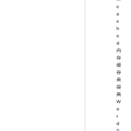
c
a
c
h
e
d
内
存
缓
存
来
提
高
W
o
r
d
P