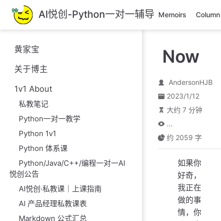
跳
AI悦创-Python一对一辅导
Memoirs
Column
至
主
要
黄家宝
Now
內
容
关于博主
AndersonHJB
1v1 About
2023/1/12
私教笔记
大约 7 分钟
Python一对一教学
...
Python 1v1
约 2059 字
Python 体系课
如果你
Python/Java/C++/编程一对一AI
悦创公告
好奇，
我正在
AI悦创·私教课｜上课指南
做的事
AI 产品经理私教课表
情，你
Markdown 公式汇总