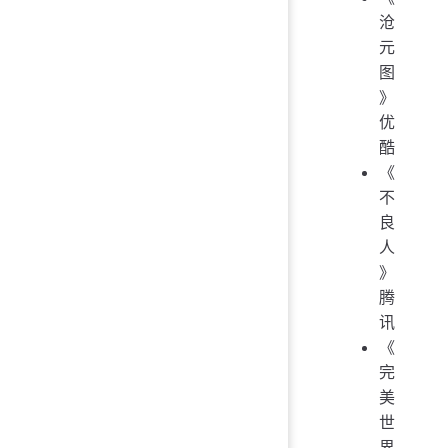
沧
元
图
》
优
酷
《
不
良
人
》
腾
讯
《
完
美
世
界