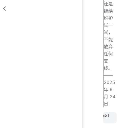
还是
继续
维护
试一
试，
不能
放弃
任何
支
线。
——
2025
年 9
月 24
日
old