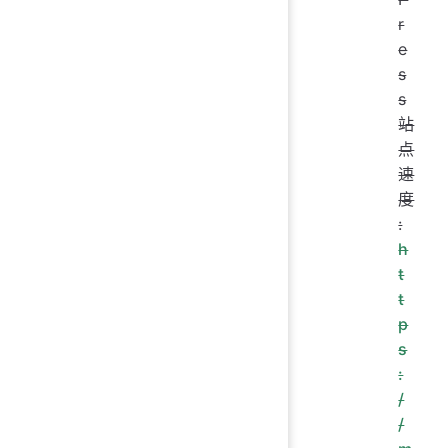
r
e
s
s
站
点
速
度
:
h
t
t
p
s
:
/
/