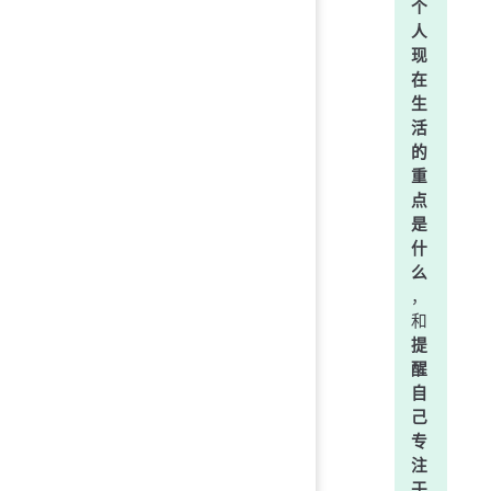
个
人
现
在
生
活
的
重
点
是
什
么
，
和
提
醒
自
己
专
注
于