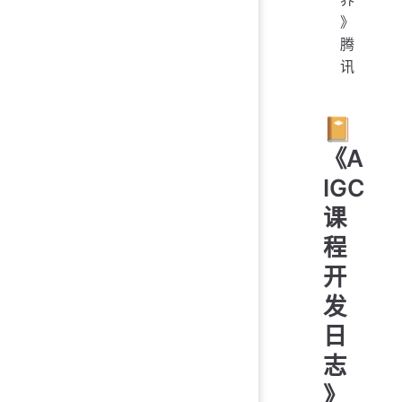
》
腾
讯
📔
《A
IGC
课
程
开
发
日
志
》