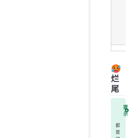
🥵
烂
尾
提
示
都
是