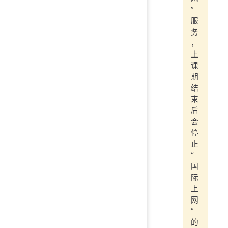
”
服
务
，
上
课
期
结
束
后
会
停
止
“
国
际
上
网
”
的