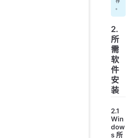
荐
。
2.
所
需
软
件
安
装
2.1
Win
dow
s 所