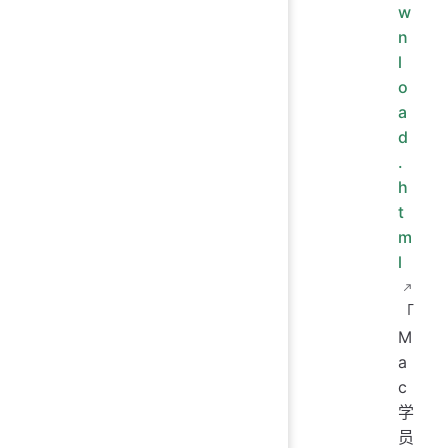
w
n
l
o
a
d
.
h
t
m
l
「
M
a
c
学
员