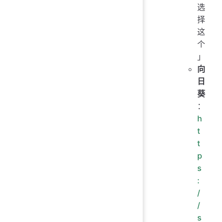
选
择
这
个
」
向
日
葵
：
h
t
t
p
s
:
/
/
s