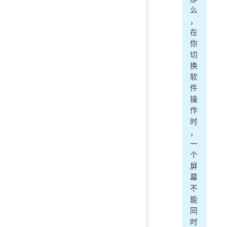
么
，
在
你
切
换
软
件
操
作
时
，
一
个
屏
幕
不
能
同
时