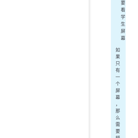
要
看
学
生
屏
幕
如
果
只
有
一
个
屏
幕
，
那
么
需
要
频