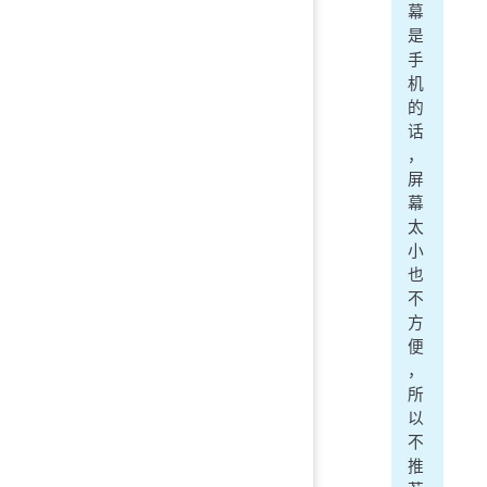
幕
是
手
机
的
话
，
屏
幕
太
小
也
不
方
便
，
所
以
不
推