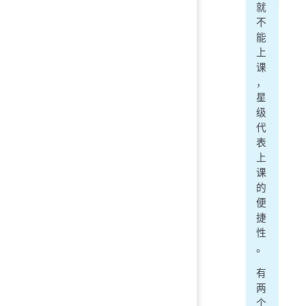
就
不
能
上
课
，
星
级
代
表
上
课
的
便
捷
性
。
有
两
个