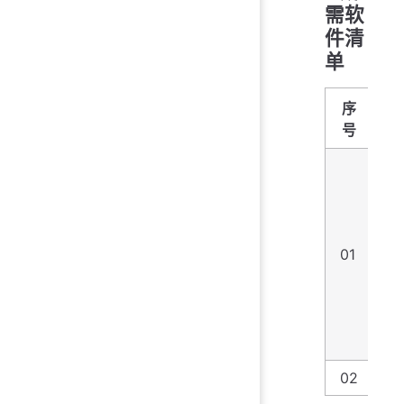
需软
件清
单
序
号
01
Z
02