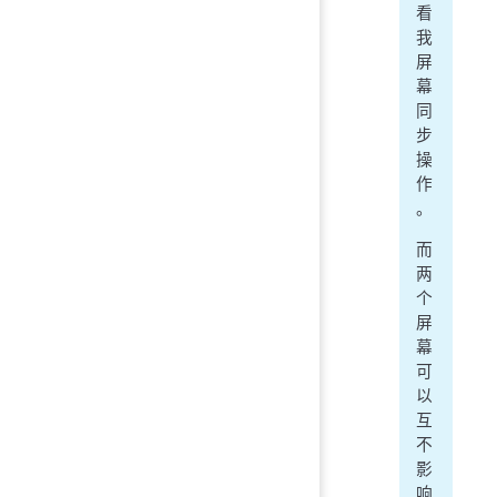
看
我
屏
幕
同
步
操
作
。
而
两
个
屏
幕
可
以
互
不
影
响