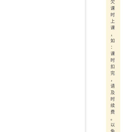
欠
课
时
上
课
，
如
：
课
时
扣
完
，
请
及
时
续
费
。
以
免