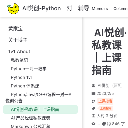
跳
AI悦创-Python一对一辅导
Memoirs
Column
至
主
要
黄家宝
AI悦创·
內
容
关于博主
私教课
1v1 About
｜上课
私教笔记
指南
Python一对一教学
Python 1v1
AI悦创
Python 体系课
原创
2023/2/5
Python/Java/C++/编程一对一AI
悦创公告
上课指南
AI悦创·私教课｜上课指南
上课指南
大约 3 分钟
AI 产品经理私教课表
...
约 846 字
Markdown 公式汇总