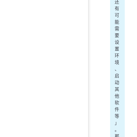
还
有
可
能
需
要
设
置
环
境
、
启
动
其
他
软
件
等
」
。
那