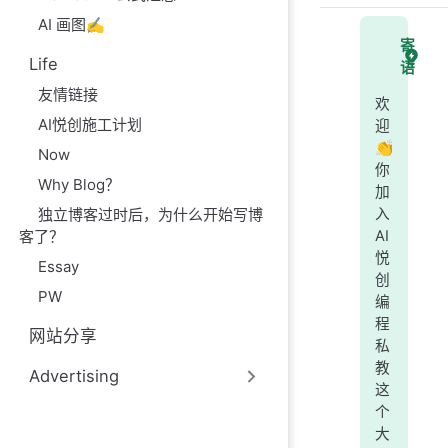
AI 画图✍️
寄
Life
语
友情链接
欢
AI悦创施工计划
迎
👏
Now
你
Why Blog？
加
独立博客过时后，为什么开始写博
入
客了？
AI
悦
Essay
创
PW
编
程
网站分享
私
教
Advertising
这
个
大