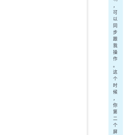
，
可
以
同
步
跟
我
操
作
。
这
个
时
候
，
你
第
二
个
屏