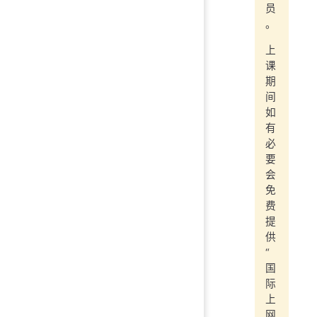
员
。
上
课
期
间
如
有
必
要
会
免
费
提
供
“
国
际
上
网