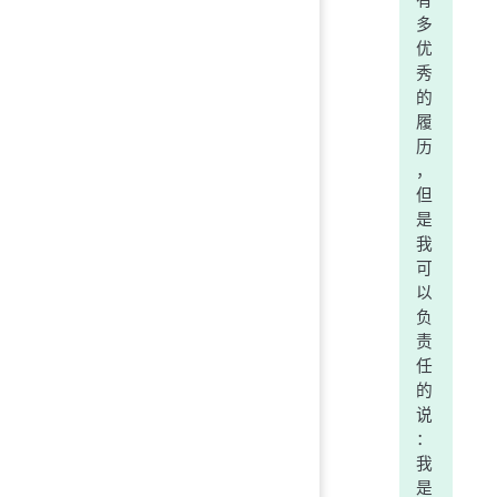
有
多
优
秀
的
履
历
，
但
是
我
可
以
负
责
任
的
说
：
我
是