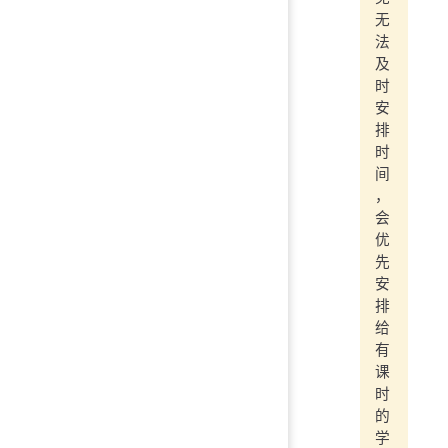
无
法
及
时
安
排
时
间
，
会
优
先
安
排
给
有
课
时
的
学