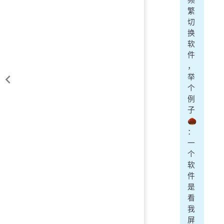
繁
切
换
软
件
，
举
个
例
子
🌰
：
一
个
软
件
是
看
我
屏