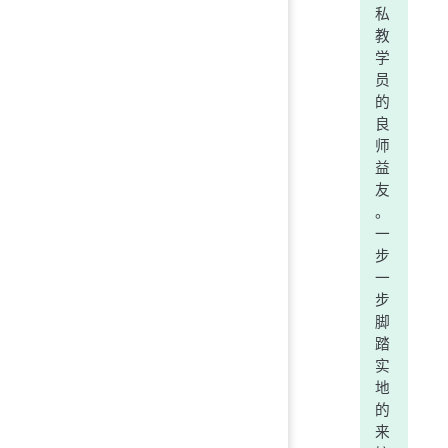
私
教
学
员
的
良
师
益
友
。
一
步
一
步
脚
踏
实
地
的
来