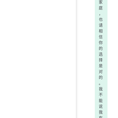
家
庭
，
也
请
相
信
你
的
选
择
是
对
的
。
我
不
能
说
我