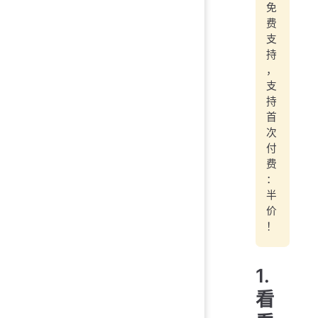
免
费
支
持
，
支
持
首
次
付
费
：
半
价
！
1.
看