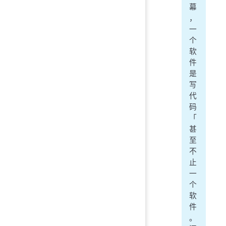
幕
，
一
个
软
件
是
写
代
码
「
甚
至
不
止
一
个
软
件
。