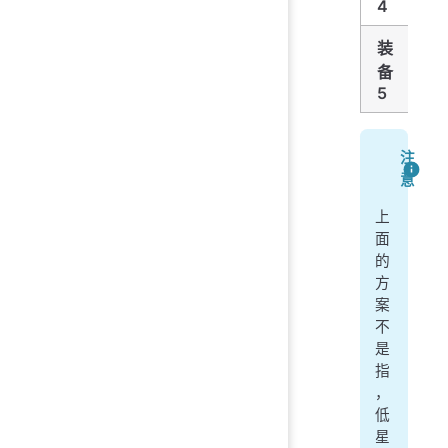
4
装
Ma
备
5
注
意
上
面
的
方
案
不
是
指
，
低
星