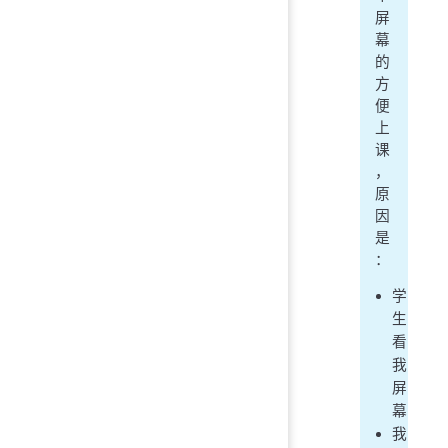
屏
幕
的
方
便
上
课
，
原
因
是
：
学
生
看
我
屏
幕
我