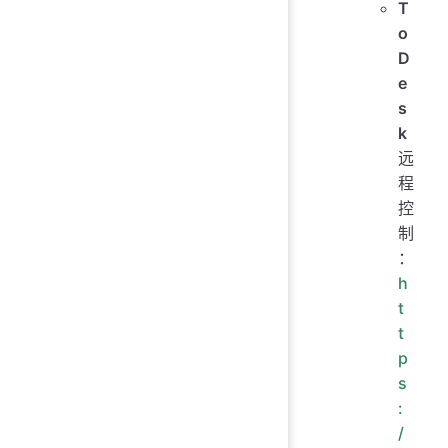
T
o
D
e
s
k
远
程
控
制
：
h
t
t
p
s
:
/