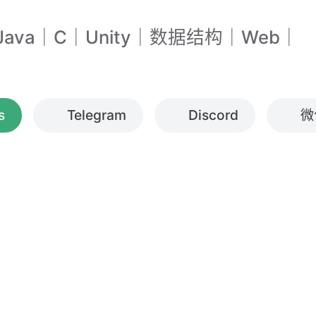
｜Java｜C｜Unity｜数据结构｜Web｜
s
Telegram
Discord
微