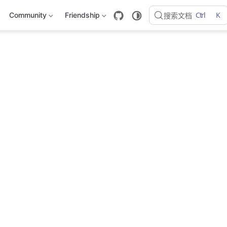
Ctrl
K
Community
Friendship
搜索文档