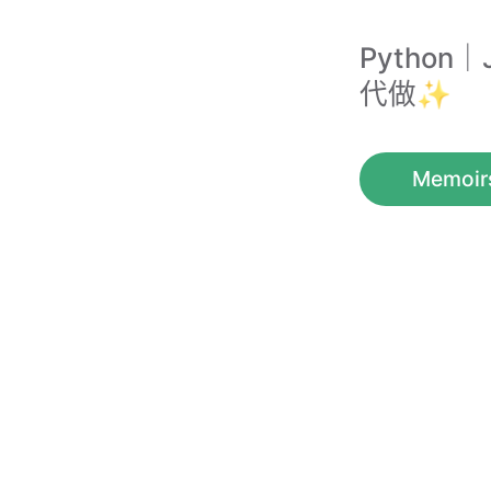
Python
代做✨
Memoir