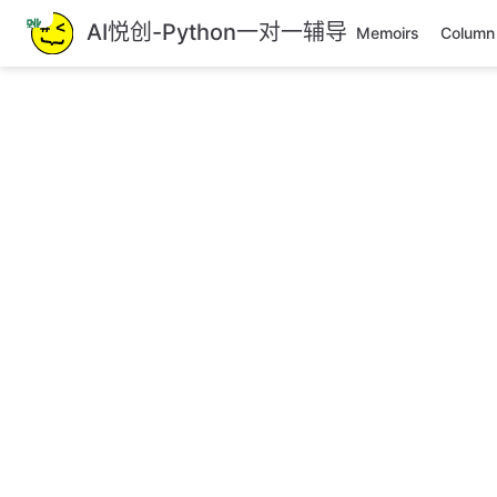
跳
AI悦创-Python一对一辅导
Memoirs
Column
至
主
要
內
容