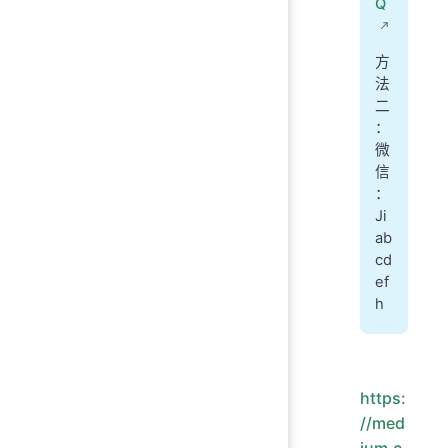
Q
方
法
二
：
微
信
：
Ji
ab
cd
ef
h
https:
//med
ium.c