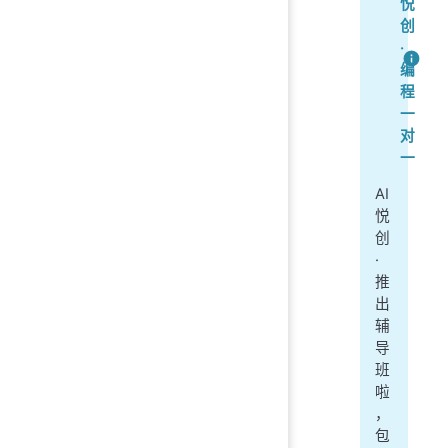
悦
创
·
编
程
一
对
一
AI
悦
创
·
推
出
辅
导
班
啦
，
包