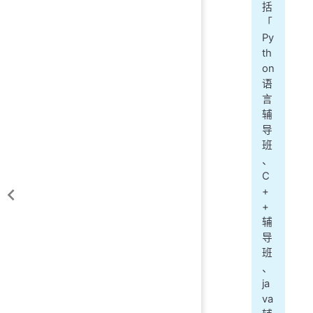
括
「
Py
th
on
语
言
辅
导
班
、
C
+
+
辅
导
班
、
ja
va