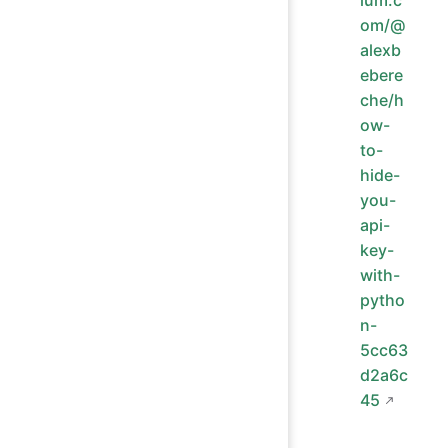
om/@
alexb
ebere
che/h
ow-
to-
hide-
you-
api-
key-
with-
pytho
n-
5cc63
d2a6c
45