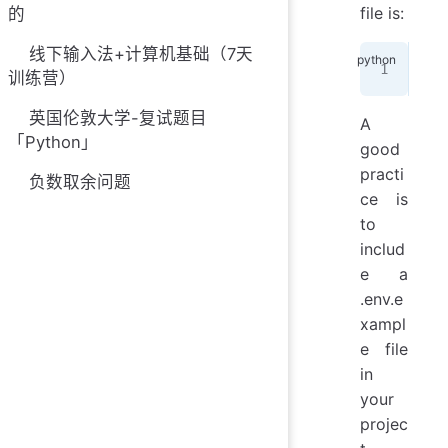
file is:
的
线下输入法+计算机基础（7天
API
训练营）
英国伦敦大学-复试题目
A
「Python」
good
practi
负数取余问题
ce is
to
includ
e a
.env.e
xampl
e file
in
your
projec