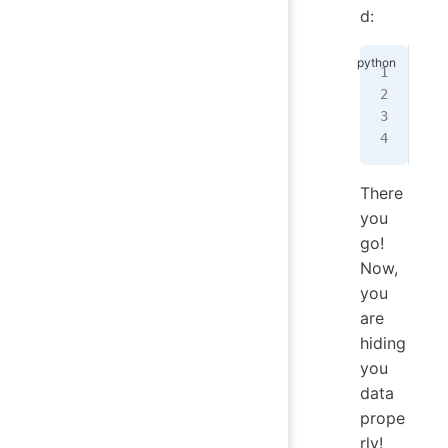
d:
imp
fro
loa
API
There
you
go!
Now,
you
are
hiding
you
data
prope
rly!