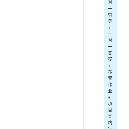
对
一
辅
导
+
一
对
一
答
疑
+
布
置
作
业
+
项
目
实
践