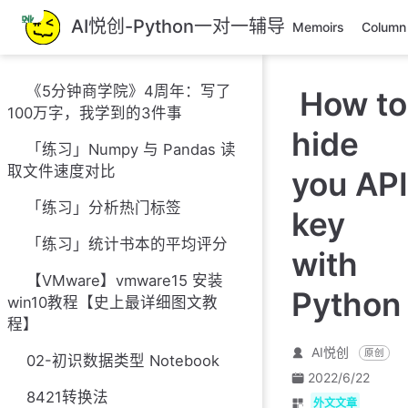
跳
AI悦创-Python一对一辅导
Memoirs
Column
至
主
要
《5分钟商学院》4周年：写了
How to
內
100万字，我学到的3件事
容
hide
「练习」Numpy 与 Pandas 读
取文件速度对比
you API
「练习」分析热门标签
key
「练习」统计书本的平均评分
with
【VMware】vmware15 安装
Python
win10教程【史上最详细图文教
程】
AI悦创
原创
02-初识数据类型 Notebook
2022/6/22
8421转换法
外文文章