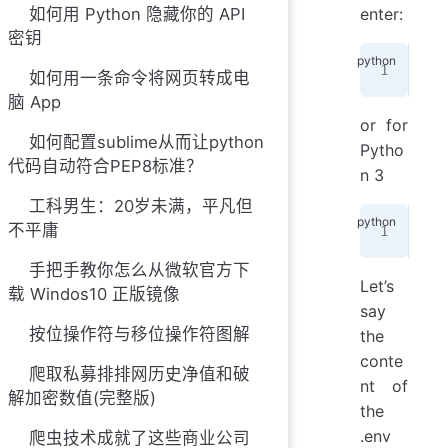
如何用 Python 隐藏你的 API
enter:
密钥
pip
如何用一条命令将网页转成电
脑 App
or for
如何配置sublime从而让python
Pytho
代码自动符合PEP8标准？
n 3
工科男生：20岁未满，平凡但
不平庸
pip
手把手教你怎么从微软官方下
Let’s
载 Windos10 正版镜像
say
按位操作符与移位操作符图解
the
conte
爬取私募排排网历史净值和破
nt of
解加密数值(完整版)
the
.env
爬虫技术成就了这些商业公司