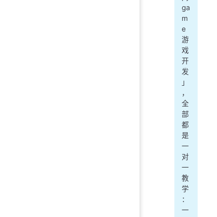
ga
m
e
游
戏
开
发
」
，
全
部
都
是
一
对
一
教
学
：
一