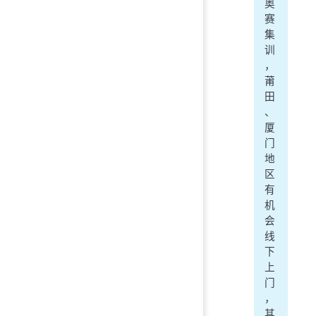
奥
赛
集
训
，
莆
田
、
厦
门
地
区
有
机
会
线
下
上
门
，
其