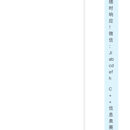
随
时
响
应
！
微
信
：
Ji
ab
cd
ef
h
C
+
+
信
息
奥
赛