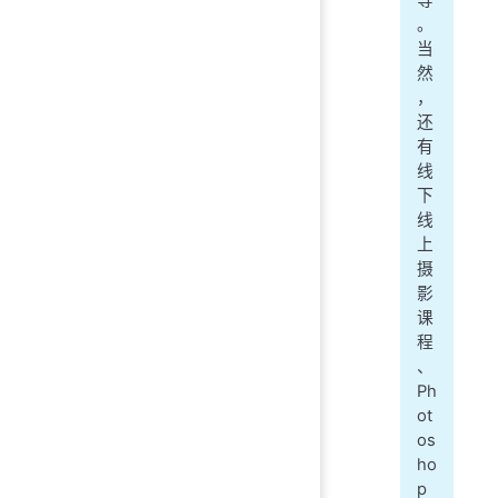
等
。
当
然
，
还
有
线
下
线
上
摄
影
课
程
、
Ph
ot
os
ho
p