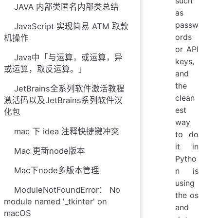
such
JAVA 内部类匿名内部类总结
as
passw
JavaScript 实现简易 ATM 取款
ords
机操作
or API
Java中「与运算，或运算，异
keys,
或运算，取反运算。」
and
the
JetBrains全系列软件激活教程
clean
激活码以及JetBrains系列软件汉
est
化包
way
mac 下 idea 注释快捷键冲突
to do
it in
Mac 更新node版本
Pytho
Mac下node多版本管理
n is
using
ModuleNotFoundError： No
the os
module named '_tkinter' on
and
macOS