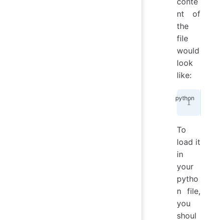
conte
nt of
the
file
would
look
like:
API
To
load it
in
your
pytho
n file,
you
shoul