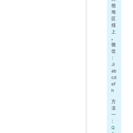
他
地
区
线
上
。
微
信
：
Ji
ab
cd
ef
h
方
法
一
：
Q