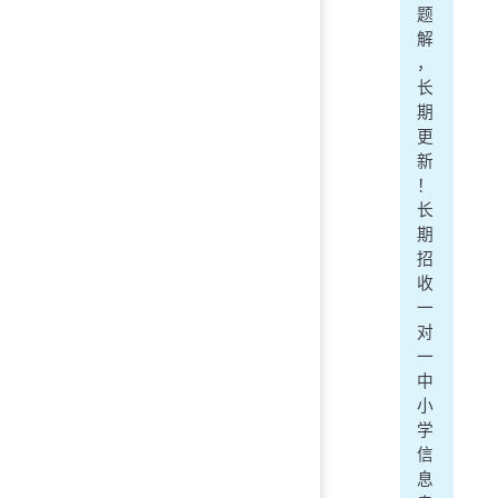
题
解
，
长
期
更
新
！
长
期
招
收
一
对
一
中
小
学
信
息