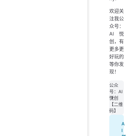
欢迎关
注我公
众号：
AI悦
创，有
更多更
好玩的
等你发
现！
公众
号：AI
悦创
【二维
码】
A
I