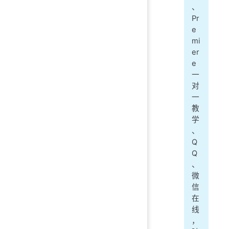
、
Pr
e
mi
er
e
一
对
一
教
学
、
Q
Q
、
微
信
在
线
，