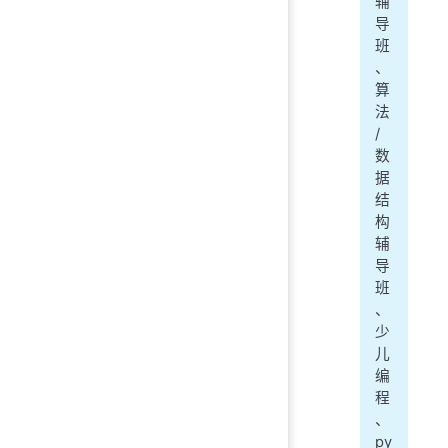
辅
导
班
、
算
法
/
数
据
结
构
辅
导
班
、
少
儿
编
程
、
py