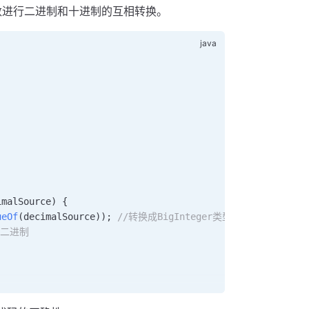
API 函数进行二进制和十进制的互相转换。
imalSource
)
 {
ueOf
(decimalSource)); 
//转换成BigInteger类型，默认是十进制
成二进制