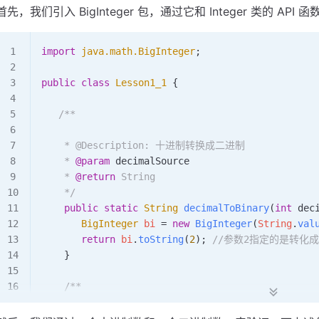
首先，我们引入 BigInteger 包，通过它和 Integer 类的 
import
 java.math.BigInteger
;
public
 class
 Lesson1_1
 {
   /**
    * @Description: 十进制转换成二进制
    * 
@param
 decimalSource
    * 
@return
 String
    */
    public
 static
 String
 decimalToBinary
(
int
 dec
       BigInteger
 bi
 =
 new
 BigInteger
(
String
.
val
       return
 bi
.
toString
(
2
); 
//参数2指定的是转化
    }
    /**
    * @Description: 二进制转换成十进制
    * 
@param
 binarySource