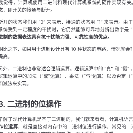
我觉得，计算机使用二进制和现代计算机系统的硬件实现有关
态，即开关的接通与断开。
断开的状态我们用 “0” 来表示，接通的状态用 “1” 来表示
系统受到一定程度的干扰时，它仍然能够可靠地分辨出数字是 “0”
进制的数据表达具有抗干扰能力强、可靠性高的优点。
相比之下，如果用十进制设计具有 10 种状态的电路，情况就
提高。
另外，二进制也非常适合逻辑运算。逻辑运算中的 “真” 和 “假” ，
逻辑运算中的加法（“或”运算）、乘法（“与”运算）以及否定（“非”
和减法来实现。
3. 二进制的位操作
了解了现代计算机是基于二进制的，我们就来看看，计算机语
作
位运算
，就是直接对内存中的二进制位进行操作。常见的二