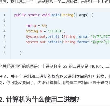
然后，我们通过一个十进制数和一个二进制数，来验证一下上述
    * 
@return
 int
    */
public
 static
 void
 main
(
String
[] args) {     
    public
 static
 int
 binaryToDecimal
(
String
 bin
       BigInteger
 bi
 =
 new
 BigInteger
(binarySour
      int
 a 
=
 53
;
       return
 Integer
.
parseInt
(
bi
.
toString
());  
      String
 b 
=
 "110101"
;
    }
      System
.
out
.
println
(
String
.
format
(
"数字%d的
}
      System
.
out
.
println
(
String
.
format
(
"数字%s的
   }
这段代码运行的结果是：十进制数字 53 的二进制是 110101，二进
好了，关于十进制和二进制的概念以及进制之间的相互转换，
制，你可能就要问了，为啥计算机使用的是二进制而不是十进制
2. 计算机为什么使用二进制？