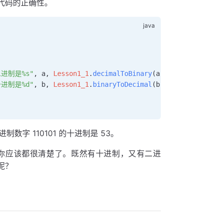
代码的正确性。
arySource
)
 {
ce, 
2
);  
//转换为BigInteger类型，参数2指定的是二进制
   
//默认转换成十进制
二进制是%s"
, a, 
Lesson1_1
.
decimalToBinary
(a)));
 //获取十进
十进制是%d"
, b, 
Lesson1_1
.
binaryToDecimal
(b)));
 //获取二进制
制数字 110101 的十进制是 53。
你应该都很清楚了。既然有十进制，又有二进
呢？