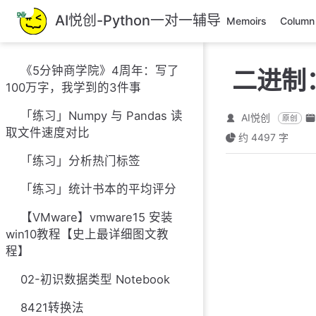
跳
AI悦创-Python一对一辅导
Memoirs
Column
至
主
要
《5分钟商学院》4周年：写了
二进制
內
100万字，我学到的3件事
容
「练习」Numpy 与 Pandas 读
AI悦创
原创
取文件速度对比
约 4497 字
「练习」分析热门标签
「练习」统计书本的平均评分
【VMware】vmware15 安装
win10教程【史上最详细图文教
程】
02-初识数据类型 Notebook
8421转换法