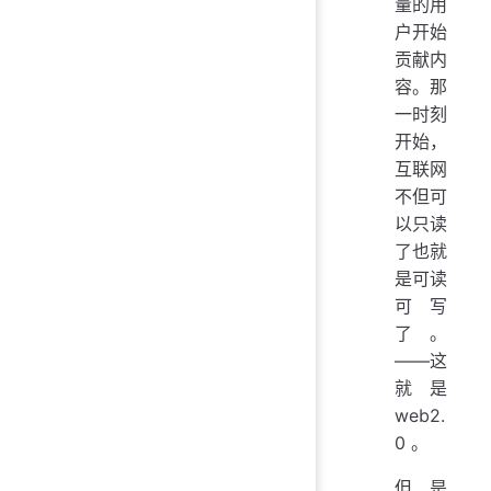
量的用
户开始
贡献内
容。那
一时刻
开始，
互联网
不但可
以只读
了也就
是可读
可写
了。
——这
就是
web2.
0 。
但是