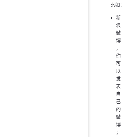
比如：
新
浪
微
博
，
你
可
以
发
表
自
己
的
微
博
；