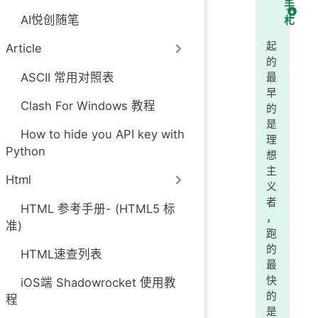
手
AI悦创随笔
札
起
Article
的
ASCII 常用对照表
最
早
Clash For Windows 教程
的
是
How to hide you API key with
理
Python
想
主
Html
义
者
HTML 参考手册- (HTML5 标
，
准)
跑
的
HTML速查列表
最
快
iOS端 Shadowrocket 使用教
的
程
是