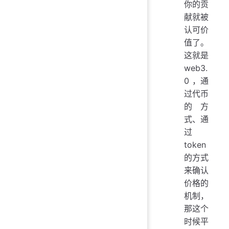
你的贡
献就被
认可价
值了。
这就是
web3.
0 ，通
过代币
的方
式、通
过
token
的方式
来确认
价格的
机制，
那这个
时候平