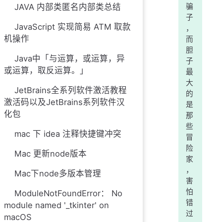
JAVA 内部类匿名内部类总结
骗
子
JavaScript 实现简易 ATM 取款
，
机操作
而
胆
Java中「与运算，或运算，异
子
或运算，取反运算。」
最
大
JetBrains全系列软件激活教程
的
激活码以及JetBrains系列软件汉
是
化包
那
些
mac 下 idea 注释快捷键冲突
冒
险
Mac 更新node版本
家
，
Mac下node多版本管理
害
怕
ModuleNotFoundError： No
错
module named '_tkinter' on
过
macOS