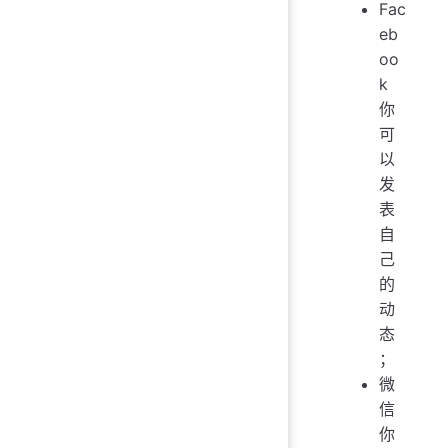
Fac
eb
oo
k
你
可
以
发
表
自
己
的
动
态
；
微
信
你