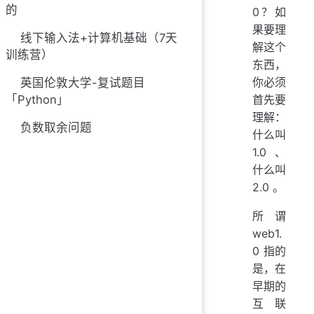
的
0？如
果要理
线下输入法+计算机基础（7天
解这个
训练营）
东西，
你必须
英国伦敦大学-复试题目
「Python」
首先要
理解：
负数取余问题
什么叫
1.0 、
什么叫
2.0 。
所谓
web1.
0 指的
是，在
早期的
互联