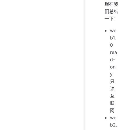
现在我
们总结
一下：
we
b1.
0
rea
d-
onl
y
只
读
互
联
网
we
b2.