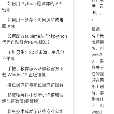
如何用 Python 隐藏你的 API
后录
密钥
吧。。
。
如何用一条命令将网页转成电
脑 App
最近，
有个概
如何配置sublime从而让python
念特别
代码自动符合PEP8标准？
火，叫
工科男生：20岁未满，平凡但
web3.
不平庸
0 。很
多关于
手把手教你怎么从微软官方下
它的视
载 Windos10 正版镜像
频在网
按位操作符与移位操作符图解
络上刷
屏，那
爬取私募排排网历史净值和破
到底什
解加密数值(完整版)
么叫
爬虫技术成就了这些商业公司
web3.