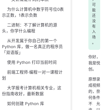
可
为什么计算机中数字符号位0表
能
示正数，1表示负数
还
没
二进制：不了解计算机的源
有
头，你学什么编程
入
场
从开发属于你自己的第一个
。
Python 库，做一名真正的程序员
「双语版」
你好，
使用 Python 打印当前时间
我是悦
创。
前端工程师·编程一对一课程计
划
原想录
成视频
大学报考计算机相关专业，这
的，奈
份指南收好，最新数据
何条件
如何创建 Python 库
不允
许。以