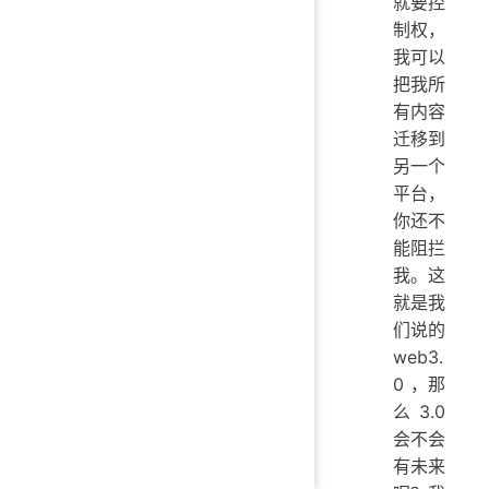
就要控
制权，
我可以
把我所
有内容
迁移到
另一个
平台，
你还不
能阻拦
我。这
就是我
们说的
web3.
0 ，那
么 3.0
会不会
有未来