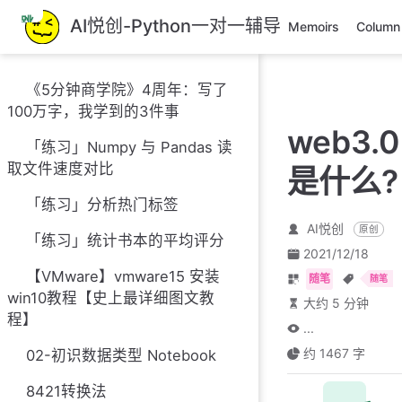
跳
AI悦创-Python一对一辅导
Memoirs
Column
至
主
要
《5分钟商学院》4周年：写了
內
100万字，我学到的3件事
容
web3.0
「练习」Numpy 与 Pandas 读
取文件速度对比
是什么?
「练习」分析热门标签
AI悦创
原创
「练习」统计书本的平均评分
2021/12/18
【VMware】vmware15 安装
随笔
随笔
win10教程【史上最详细图文教
大约 5 分钟
程】
...
约 1467 字
02-初识数据类型 Notebook
8421转换法