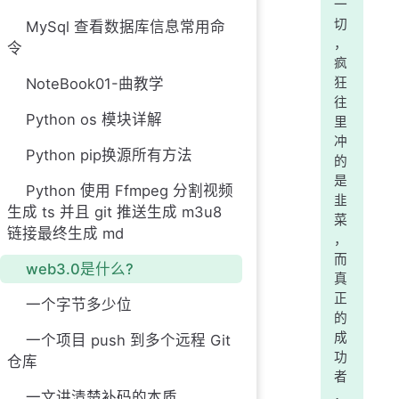
一
切
MySql 查看数据库信息常用命
，
令
疯
NoteBook01-曲教学
狂
往
Python os 模块详解
里
冲
Python pip换源所有方法
的
是
Python 使用 Ffmpeg 分割视频
韭
生成 ts 并且 git 推送生成 m3u8
菜
链接最终生成 md
，
而
web3.0是什么?
真
正
一个字节多少位
的
成
一个项目 push 到多个远程 Git
功
仓库
者
一文讲清楚补码的本质
，