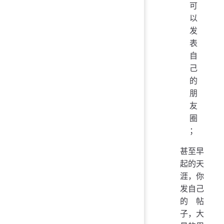
可
以
发
表
自
己
的
朋
友
圈
；
甚至早
起的天
涯，你
发自己
的帖
子，大