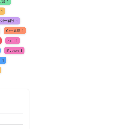
实战
1
1
一对一辅导
1
C++竞赛
1
c++
1
IPython
1
习
1