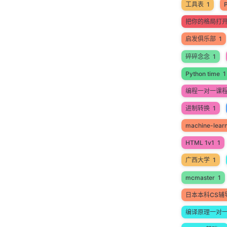
工具表
1
把你的格局打
启发俱乐部
1
碎碎念念
1
Python time
1
编程一对一课
进制转换
1
machine-lear
HTML 1v1
1
广西大学
1
mcmaster
1
日本本科CS辅
编译原理一对