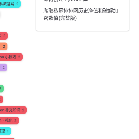
私教答疑
2
爬取私募排排网历史净值和破解加
密数值(完整版)
写
2
写
2
hon 小技巧
2
讲
2
2
2
hon 补充知识
2
据可视化
2
经理
1