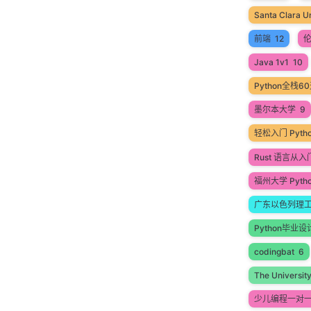
Santa Clara Un
前端
12
Java 1v1
10
Python全栈
墨尔本大学
9
轻松入门 Pyt
Rust 语言从
福州大学 Pyth
广东以色列理
Python毕业设
codingbat
6
The Universit
少儿编程一对