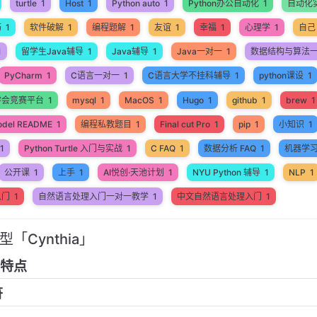
turtle
1
Host
1
Python auto
1
Python办公自动化
1
自动化
巧
1
软件破解
1
编程题解
1
友谊
1
幸福
1
心理学
1
自己
1
留学生Java辅导
1
Java辅导
1
Java一对一
1
数据结构与算法
PyCharm
1
C语言一对一
1
C语言大学不挂科辅导
1
python课设
1
学会竞赛平台
1
mysql
1
MacOS
1
Hugo
1
github
1
brew
1
odel README
1
编程私教题目
1
Final cut Pro
1
pip
1
小知识
1
1
Python Turtle 入门与实战
1
C FAQ
1
数据分析 FAQ
1
机器学
公开课
1
上手
1
AI悦创·天池计划
1
NYU Python 辅导
1
NLP
1
入门
1
自然语言处理入门一对一教学
1
中文自然语言处理入门
1
型「Cynthia」
型特点
符