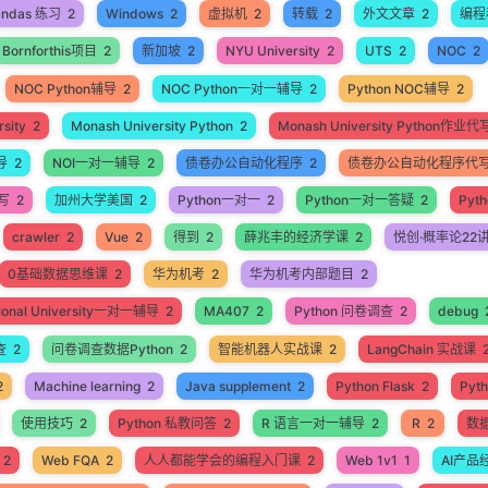
andas 练习
2
Windows
2
虚拟机
2
转载
2
外文文章
2
编程
Bornforthis项目
2
新加坡
2
NYU University
2
UTS
2
NOC
2
NOC Python辅导
2
NOC Python一对一辅导
2
Python NOC辅导
2
sity
2
Monash University Python
2
Monash University Python作业代
导
2
NOI一对一辅导
2
债卷办公自动化程序
2
债卷办公自动化程序代
代写
2
加州大学美国
2
Python一对一
2
Python一对一答疑
2
Pyt
crawler
2
Vue
2
得到
2
薛兆丰的经济学课
2
悦创·概率论22
0基础数据思维课
2
华为机考
2
华为机考内部题目
2
ational University一对一辅导
2
MA407
2
Python 问卷调查
2
debug
查
2
问卷调查数据Python
2
智能机器人实战课
2
LangChain 实战课
2
Machine learning
2
Java supplement
2
Python Flask
2
Pyt
使用技巧
2
Python 私教问答
2
R 语言一对一辅导
2
R
2
数
2
Web FQA
2
人人都能学会的编程入门课
2
Web 1v1
1
AI产品