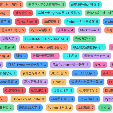
语言一对一辅导
5
墨尔本大学C语言期中考
5
高中生Python辅导
5
.org
5
操作系统
5
案例上手 Python 数据可视化
5
数据分析一对一辅
一教学
5
TensorFlow
5
面试攻略
5
Python一对一答疑帖
5
ole.b
墨问西东·笔记
5
Python辅导
4
创业会议
4
Markdown
4
华为
剑桥大学
4
TECHNISCHE UNIVERSITÄT
4
办公自动化
4
 一对一教学
4
Matplotlib Python 数据可视化
4
零基础实战机器学习
4
 sql
4
科普
3
数据分析练习题
3
小技巧
3
澳洲大学一对一
3
日本Python一对一教学
3
3
意大利Python一对一教学
3
NYU
3
转相除法
3
欧几里得算法
3
算法实现
3
浙江工业大学
3
浙江工业
thon真题
3
高校竞赛辅导
3
Linux
3
数据结构与算法合集
3
P
C 语言教程
3
私教回放
3
治愈心理学
3
心灵咖啡馆
3
自我
作
3
University of Bristol
3
机器学习算法
3
Java Quiz
3
Pyth
爬虫专栏
3
哥伦比亚大学
3
Python 体系课
2
上课指南
2
直播
2