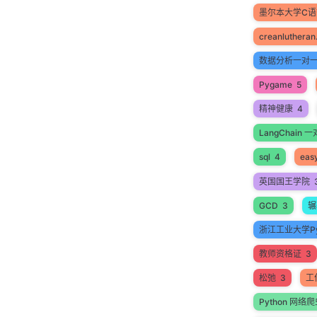
墨尔本大学C
creanlutheran
数据分析一对
Pygame
5
精神健康
4
LangChain
sql
4
easy
英国国王学院
GCD
3
辗
浙江工业大学Py
教师资格证
3
松弛
3
工
Python 网络