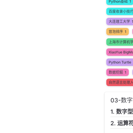
Python基础
1
百度收录小技
大连理工大学
冒泡排序
1
上海市计算机
XiaoYue BigM
Python Turtle
数据挖掘
1
自然语言处理
03-数字
1. 数字
2. 运算