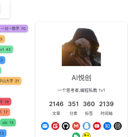
on 一对一教学
70
53
v1
43
33
AI悦创
中山大学
21
一个思考者,编程私教 1v1
辅导
18
2146
351
360
2139
析
17
文章
分类
标签
时间轴
uic
15
13