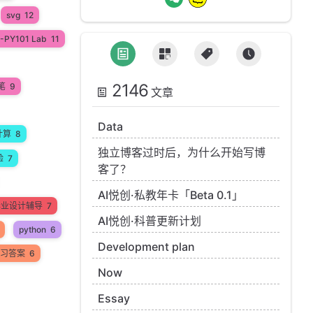
svg
12
-PY101 Lab
11
2146
笔
9
文章
Data
计算
8
独立博客过时后，为什么开始写博
验
7
客了？
AI悦创·私教年卡「Beta 0.1」
n毕业设计辅导
7
AI悦创·科普更新计划
python
6
Development plan
 练习答案
6
Now
Essay