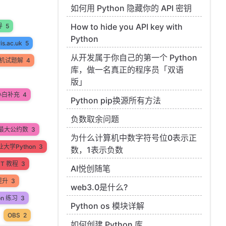
如何用 Python 隐藏你的 API 密钥
How to hide you API key with
导
5
Python
ris.ac.uk
5
从开发属于你自己的第一个 Python
机试题解
4
库，做一名真正的程序员「双语
版」
小白补充
4
Python pip换源所有方法
负数取余问题
最大公约数
3
为什么计算机中数字符号位0表示正
大学Python
3
数，1表示负数
PT 教程
3
AI悦创随笔
提升
3
web3.0是什么?
on 练习
3
Python os 模块详解
OBS
2
如何创建 Python 库