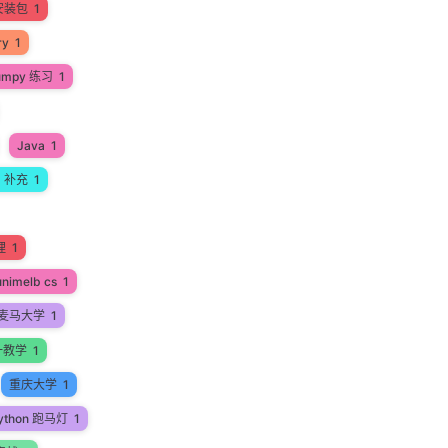
安装包
1
ry
1
umpy 练习
1
Java
1
a 补充
1
理
1
unimelb cs
1
麦马大学
1
一教学
1
重庆大学
1
ython 跑马灯
1