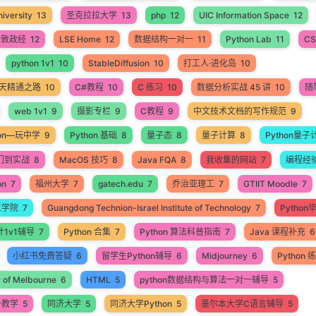
iversity
13
圣克拉拉大学
13
php
12
UIC Information Space
12
伦敦政经
12
LSE Home
12
数据结构一对一
11
Python Lab
11
CS
python 1v1
10
StableDiffusion
10
打工人·进化岛
10
60天精通之路
10
C#教程
10
C 练习
10
数据分析实战 45 讲
10
随
web 1v1
9
摄影专栏
9
C教程
9
中文技术文档的写作规范
9
hon—玩中学
9
Python 基础
8
量子态
8
量子计算
8
Python量子
入门到实战
8
MacOS 技巧
8
Java FQA
8
我收集的网站
7
编程经
on
7
福州大学
7
gatech.edu
7
乔治亚理工
7
GTIIT Moodle
7
工学院
7
Guangdong Technion-Israel Institute of Technology
7
Pytho
计1v1辅导
7
Python 合集
7
Python 算法科普指南
7
Java 课程补充
6
小红书免费答疑
6
留学生Python辅导
6
Midjourney
6
Python
y of Melbourne
6
HTML
5
python数据结构与算法一对一辅导
5
一教学
5
同济大学
5
同济大学Python
5
墨尔本大学C语言辅导
5