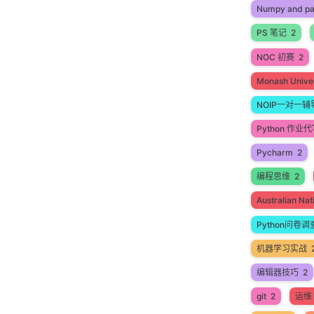
Numpy and p
PS 笔记
2
NOC 初赛
2
Monash Univer
NOIP一对一辅
Python 作业
Pycharm
2
编程思维
2
Australian N
Python问卷调
机器学习实战
编辑器技巧
2
git
2
运维