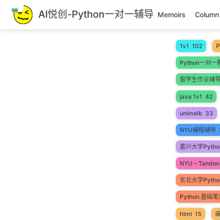
跳
AI悦创-Python一对一辅导
Memoirs
Column
至
主
要
1v1
102
P
內
Python一对一
容
留学生作业辅
java 1v1
42
unimelb
33
NYU编程辅导
嘉兴大学Pytho
NYU – Tandon 
东北大学Pyth
Python 基础
html
15