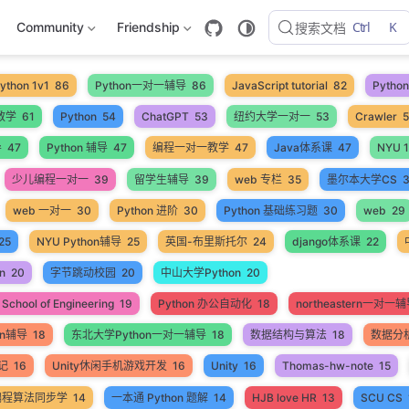
Ctrl
K
Community
Friendship
搜索文档
ython 1v1
86
Python一对一辅导
86
JavaScript tutorial
82
Pyth
教学
61
Python
54
ChatGPT
53
纽约大学一对一
53
Crawler
导
47
Python 辅导
47
编程一对一教学
47
Java体系课
47
NYU 1
少儿编程一对一
39
留学生辅导
39
web 专栏
35
墨尔本大学CS
web 一对一
30
Python 进阶
30
Python 基础练习题
30
web
29
25
NYU Python辅导
25
英国-布里斯托尔
24
django体系课
22
n
20
字节跳动校园
20
中山大学Python
20
School of Engineering
19
Python 办公自动化
18
northeastern一对一
on辅导
18
东北大学Python一对一辅导
18
数据结构与算法
18
数据分
笔记
16
Unity休闲手机游戏开发
16
Unity
16
Thomas-hw-note
15
编程算法同步学
14
一本通 Python 题解
14
HJB love HR
13
SCU CS