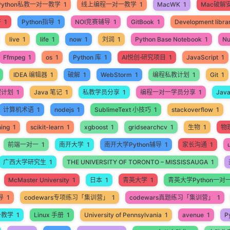
Python私教一对一教学
1
线上编程一对一教学
1
MacWK
1
Mac破解
开
1
Python指导
1
NOI竞赛辅导
1
GitBook
1
Development libra
live
1
life
1
now
1
刘润
1
Python Base Notebook
1
N
Ffmpeg
1
os
1
Python 库
1
AI悦创·研究项目
1
JavaScript
1
IDEA 编辑器
1
破解
1
WebStorm
1
编程私教计划
1
Git
1
程计划
1
Java 笔记
1
私教学员分享
1
编程一对一学员分享
1
Jav
计算机术语
1
nodejs
1
SublimeText 小技巧
1
stackoverflow
1
ning
1
scikit-learn
1
xgboost
1
gridsearchcv
1
生物
1
物
前端一对一
1
南开大学
1
南开大学Python辅导
1
家长沟通
1
广西大学研究生
1
THE UNIVERSITY OF TORONTO – MISSISSAUGA
1
McMaster University
1
日本
1
青英大学
1
青英大学Python一对
导
1
codewars专项练习「集训营」
1
codewars真题练习「集训营」
1
一教学
1
Linux 手册
1
University of Pennsylvania
1
avenue
1
P