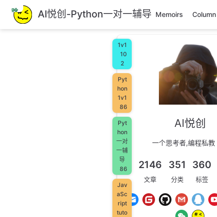
跳
AI悦创-Python一对一辅导
Memoirs
Column
至
主
要
1v1
內
10
容
2
Pyt
hon
1v1
86
AI悦创
Pyt
hon
一对
一个思考者,编程私教 1
一辅
导
2146
351
360
86
文章
分类
标签
Jav
aSc
ript
tuto