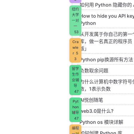
如何用 Python 隐藏你的 
纽约
大学
How to hide you API ke
一对
Python
一
53
从开发属于你自己的第一个 
库，做一名真正的程序员
Cra
wle
版」
r
5
3
Python pip换源所有方法
留学
负数取余问题
生作
业辅
为什么计算机中数字符号
导
数，1表示负数
47
AI悦创随笔
Pyt
hon
web3.0是什么?
辅导
47
Python os 模块详解
编程
如何创建 Python 库
一对