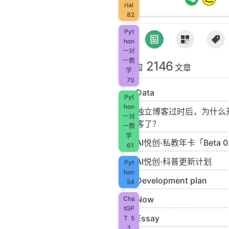
rial
82
Pyt
hon
一对
一教
2146
文章
学
70
Data
Pyt
hon
独立博客过时后，为什么
一对
客了？
一教
学
AI悦创·私教年卡「Beta 0
61
AI悦创·科普更新计划
Pyt
hon
Development plan
54
Now
Cha
tGP
Essay
T
5
3