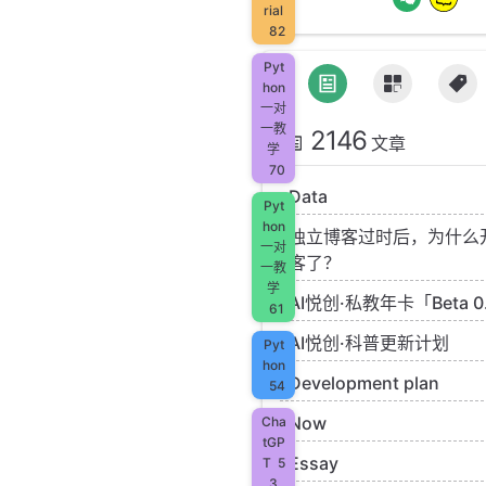
rial
82
Pyt
hon
一对
一教
2146
文章
学
70
Data
Pyt
hon
独立博客过时后，为什么
一对
客了？
一教
学
AI悦创·私教年卡「Beta 0
61
AI悦创·科普更新计划
Pyt
hon
Development plan
54
Now
Cha
tGP
Essay
T
5
3