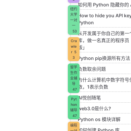
如何用 Python 隐藏你的 
纽约
大学
How to hide you API ke
一对
Python
一
53
从开发属于你自己的第一个 
库，做一名真正的程序员
Cra
wle
版」
r
5
3
Python pip换源所有方法
留学
负数取余问题
生作
业辅
为什么计算机中数字符号
导
数，1表示负数
47
AI悦创随笔
Pyt
hon
web3.0是什么?
辅导
47
Python os 模块详解
编程
如何创建 Python 库
一对