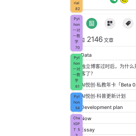
rial
82
Pyt
hon
一对
一教
2146
文章
学
70
Data
Pyt
hon
独立博客过时后，为什么
一对
客了？
一教
学
AI悦创·私教年卡「Beta 0
61
AI悦创·科普更新计划
Pyt
hon
Development plan
54
Now
Cha
tGP
Essay
T
5
3