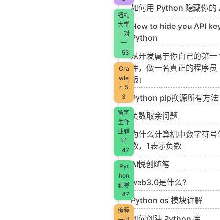
如何用 Python 隐藏你的 
纽约
大学
How to hide you API ke
一对
Python
一
53
从开发属于你自己的第一个 
库，做一名真正的程序员
Cra
wle
版」
r
5
3
Python pip换源所有方法
留学
负数取余问题
生作
业辅
为什么计算机中数字符号
导
数，1表示负数
47
AI悦创随笔
Pyt
hon
web3.0是什么?
辅导
47
Python os 模块详解
编程
如何创建 Python 库
一对