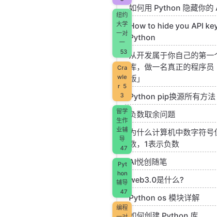
如何用 Python 隐藏你的 
纽约
大学
How to hide you API ke
一对
Python
一
53
从开发属于你自己的第一个 
库，做一名真正的程序员
Cra
wle
版」
r
5
3
Python pip换源所有方法
留学
负数取余问题
生作
业辅
为什么计算机中数字符号
导
数，1表示负数
47
AI悦创随笔
Pyt
hon
web3.0是什么?
辅导
47
Python os 模块详解
编程
如何创建 Python 库
一对