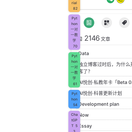
rial
82
Pyt
hon
一对
一教
2146
文章
学
70
Data
Pyt
hon
独立博客过时后，为什么
一对
客了？
一教
学
AI悦创·私教年卡「Beta 0
61
AI悦创·科普更新计划
Pyt
hon
Development plan
54
Now
Cha
tGP
Essay
T
5
3