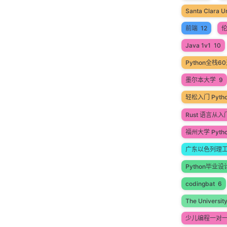
Santa Clara Un
前端
12
Java 1v1
10
Python全栈
墨尔本大学
9
轻松入门 Pyt
Rust 语言从
福州大学 Pyth
广东以色列理
Python毕业设
codingbat
6
The Universit
少儿编程一对