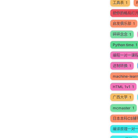
工具表
1
把你的格局打
启发俱乐部
1
碎碎念念
1
Python time
1
编程一对一课
进制转换
1
machine-lear
HTML 1v1
1
广西大学
1
mcmaster
1
日本本科CS辅
编译原理一对