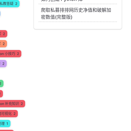
私教答疑
2
爬取私募排排网历史净值和破解加
密数值(完整版)
写
2
写
2
hon 小技巧
2
讲
2
2
2
hon 补充知识
2
据可视化
2
经理
1