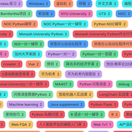
andas 练习
2
Windows
2
虚拟机
2
转载
2
外文文章
2
编程
Bornforthis项目
2
新加坡
2
NYU University
2
UTS
2
NOC
2
NOC Python辅导
2
NOC Python一对一辅导
2
Python NOC辅导
2
sity
2
Monash University Python
2
Monash University Python作业代
导
2
NOI一对一辅导
2
债卷办公自动化程序
2
债卷办公自动化程序代
代写
2
加州大学美国
2
Python一对一
2
Python一对一答疑
2
Pyt
crawler
2
Vue
2
得到
2
薛兆丰的经济学课
2
悦创·概率论22
0基础数据思维课
2
华为机考
2
华为机考内部题目
2
ational University一对一辅导
2
MA407
2
Python 问卷调查
2
debug
查
2
问卷调查数据Python
2
智能机器人实战课
2
LangChain 实战课
2
Machine learning
2
Java supplement
2
Python Flask
2
Pyt
使用技巧
2
Python 私教问答
2
R 语言一对一辅导
2
R
2
数
2
Web FQA
2
人人都能学会的编程入门课
2
Web 1v1
1
AI产品