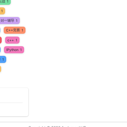
实战
1
1
一对一辅导
1
C++竞赛
1
c++
1
IPython
1
习
1