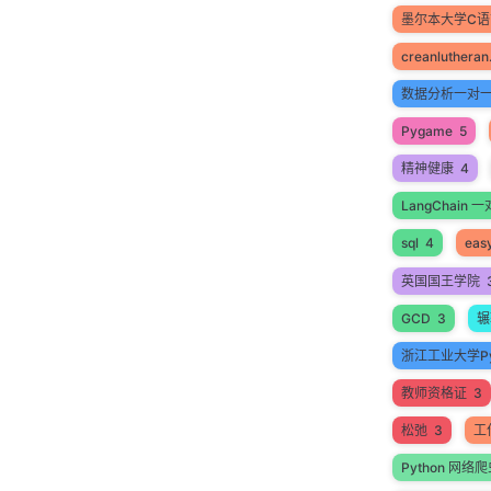
墨尔本大学C
creanlutheran
数据分析一对
Pygame
5
精神健康
4
LangChain
sql
4
easy
英国国王学院
GCD
3
辗
浙江工业大学Py
教师资格证
3
松弛
3
工
Python 网络