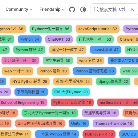
Ctrl
K
Community
Friendship
搜索文档
ython 1v1
86
Python一对一辅导
86
JavaScript tutorial
82
Pyth
教学
61
Python
54
ChatGPT
53
纽约大学一对一
53
Crawler
导
47
Python 辅导
47
编程一对一教学
47
Java体系课
47
NYU 1
少儿编程一对一
39
留学生辅导
39
web 专栏
35
墨尔本大学CS
web 一对一
30
Python 进阶
30
Python 基础练习题
30
web
29
25
NYU Python辅导
25
英国-布里斯托尔
24
django体系课
22
n
20
字节跳动校园
20
中山大学Python
20
School of Engineering
19
Python 办公自动化
18
northeastern一对一
on辅导
18
东北大学Python一对一辅导
18
数据结构与算法
18
数据分
笔记
16
Unity休闲手机游戏开发
16
Unity
16
Thomas-hw-note
15
编程算法同步学
14
一本通 Python 题解
14
HJB love HR
13
SCU CS