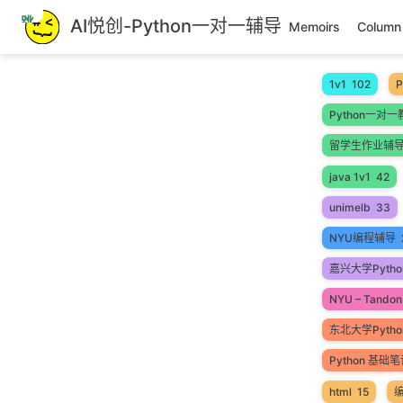
跳
AI悦创-Python一对一辅导
Memoirs
Column
至
主
要
1v1
102
P
內
Python一对一
容
留学生作业辅
java 1v1
42
unimelb
33
NYU编程辅导
嘉兴大学Pytho
NYU – Tandon 
东北大学Pyth
Python 基础
html
15