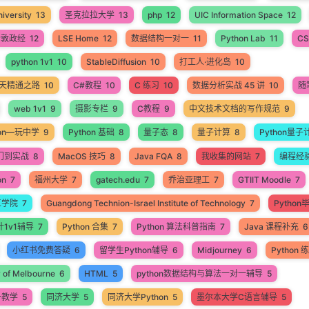
iversity
13
圣克拉拉大学
13
php
12
UIC Information Space
12
伦敦政经
12
LSE Home
12
数据结构一对一
11
Python Lab
11
CS
python 1v1
10
StableDiffusion
10
打工人·进化岛
10
60天精通之路
10
C#教程
10
C 练习
10
数据分析实战 45 讲
10
随
web 1v1
9
摄影专栏
9
C教程
9
中文技术文档的写作规范
9
hon—玩中学
9
Python 基础
8
量子态
8
量子计算
8
Python量子
入门到实战
8
MacOS 技巧
8
Java FQA
8
我收集的网站
7
编程经
on
7
福州大学
7
gatech.edu
7
乔治亚理工
7
GTIIT Moodle
7
工学院
7
Guangdong Technion-Israel Institute of Technology
7
Pytho
计1v1辅导
7
Python 合集
7
Python 算法科普指南
7
Java 课程补充
6
小红书免费答疑
6
留学生Python辅导
6
Midjourney
6
Python
y of Melbourne
6
HTML
5
python数据结构与算法一对一辅导
5
一教学
5
同济大学
5
同济大学Python
5
墨尔本大学C语言辅导
5