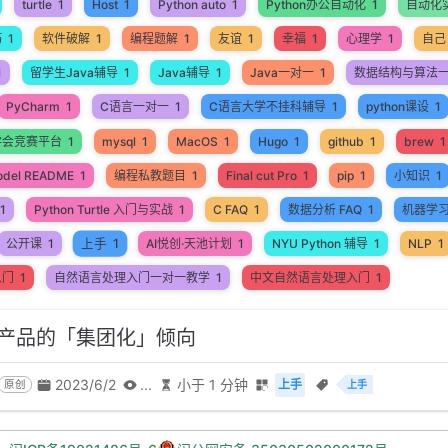
turtle
1
Host
1
Python auto
1
Python办公自动化
1
自动化
巧
1
软件破解
1
编程题解
1
友谊
1
幸福
1
心理学
1
自己
1
留学生Java辅导
1
Java辅导
1
Java一对一
1
数据结构与算法
PyCharm
1
C语言一对一
1
C语言大学不挂科辅导
1
python课设
1
学会竞赛平台
1
mysql
1
MacOS
1
Hugo
1
github
1
brew
1
odel README
1
编程私教题目
1
Final cut Pro
1
pip
1
小知识
1
1
Python Turtle 入门与实战
1
C FAQ
1
数据分析 FAQ
1
机器学
上手
1
公开课
1
AI悦创·天池计划
1
NYU Python 辅导
1
NLP
1
入门
1
自然语言处理入门一对一教学
1
中文自然语言处理入门
1
内容产品的「集团化」倾向
2023/6/2
...
小于 1 分钟
上手
原创
上手