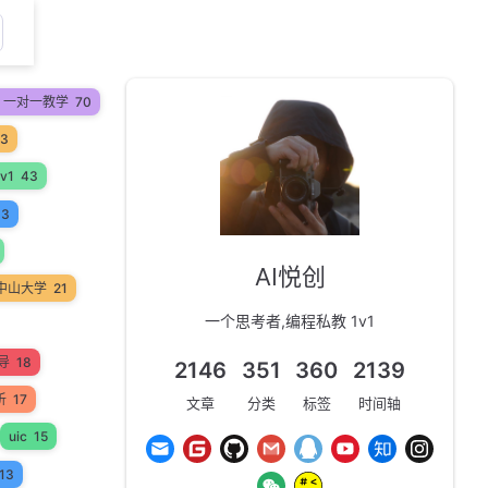
on 一对一教学
70
53
v1
43
33
AI悦创
中山大学
21
一个思考者,编程私教 1v1
辅导
18
2146
351
360
2139
析
17
文章
分类
标签
时间轴
uic
15
13