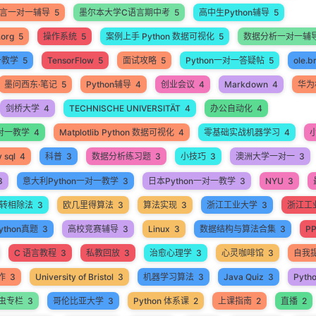
语言一对一辅导
5
墨尔本大学C语言期中考
5
高中生Python辅导
5
.org
5
操作系统
5
案例上手 Python 数据可视化
5
数据分析一对一辅
一教学
5
TensorFlow
5
面试攻略
5
Python一对一答疑帖
5
ole.b
墨问西东·笔记
5
Python辅导
4
创业会议
4
Markdown
4
华为
剑桥大学
4
TECHNISCHE UNIVERSITÄT
4
办公自动化
4
 一对一教学
4
Matplotlib Python 数据可视化
4
零基础实战机器学习
4
 sql
4
科普
3
数据分析练习题
3
小技巧
3
澳洲大学一对一
3
3
意大利Python一对一教学
3
日本Python一对一教学
3
NYU
3
转相除法
3
欧几里得算法
3
算法实现
3
浙江工业大学
3
浙江工业
thon真题
3
高校竞赛辅导
3
Linux
3
数据结构与算法合集
3
P
C 语言教程
3
私教回放
3
治愈心理学
3
心灵咖啡馆
3
自我
作
3
University of Bristol
3
机器学习算法
3
Java Quiz
3
Pyth
爬虫专栏
3
哥伦比亚大学
3
Python 体系课
2
上课指南
2
直播
2