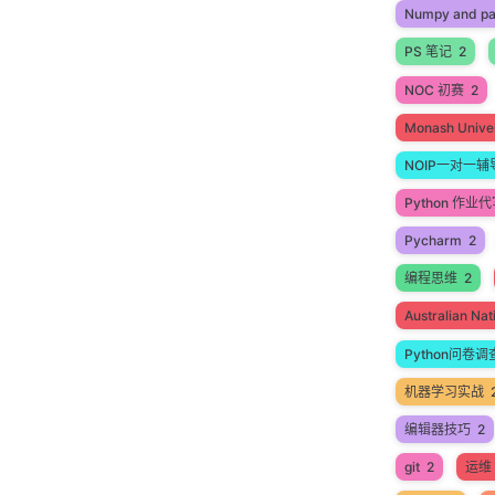
Numpy and p
PS 笔记
2
NOC 初赛
2
Monash Univer
NOIP一对一辅
Python 作业
Pycharm
2
编程思维
2
Australian N
Python问卷调
机器学习实战
编辑器技巧
2
git
2
运维