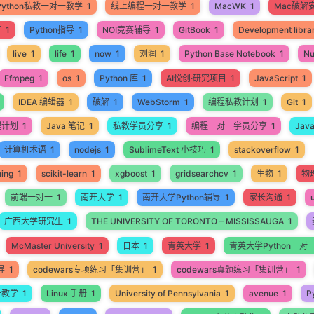
Python私教一对一教学
1
线上编程一对一教学
1
MacWK
1
Mac破解
开
1
Python指导
1
NOI竞赛辅导
1
GitBook
1
Development libra
live
1
life
1
now
1
刘润
1
Python Base Notebook
1
N
Ffmpeg
1
os
1
Python 库
1
AI悦创·研究项目
1
JavaScript
1
IDEA 编辑器
1
破解
1
WebStorm
1
编程私教计划
1
Git
1
程计划
1
Java 笔记
1
私教学员分享
1
编程一对一学员分享
1
Jav
计算机术语
1
nodejs
1
SublimeText 小技巧
1
stackoverflow
1
ning
1
scikit-learn
1
xgboost
1
gridsearchcv
1
生物
1
物
前端一对一
1
南开大学
1
南开大学Python辅导
1
家长沟通
1
广西大学研究生
1
THE UNIVERSITY OF TORONTO – MISSISSAUGA
1
McMaster University
1
日本
1
青英大学
1
青英大学Python一对
导
1
codewars专项练习「集训营」
1
codewars真题练习「集训营」
1
一教学
1
Linux 手册
1
University of Pennsylvania
1
avenue
1
P