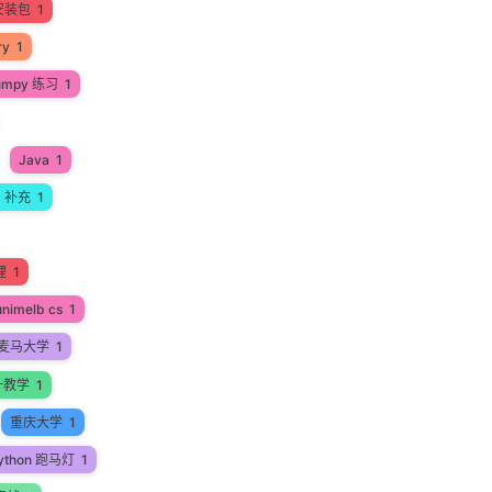
安装包
1
ry
1
umpy 练习
1
Java
1
a 补充
1
理
1
unimelb cs
1
麦马大学
1
一教学
1
重庆大学
1
ython 跑马灯
1