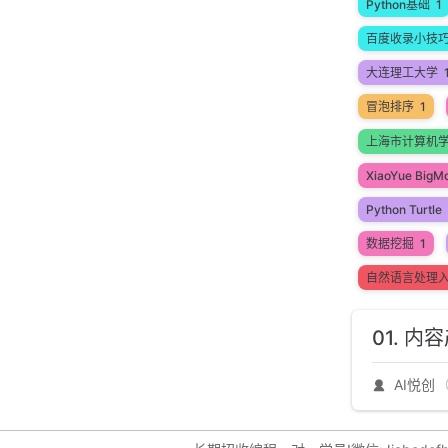
Python基础
1
百度收录小技
大连理工大学
冒泡排序
1
上海市计算机
XiaoYue BigM
Python Turtle
数据挖掘
1
自然语言处理
01. 
AI悦创