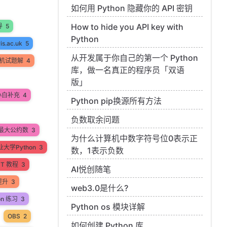
如何用 Python 隐藏你的 API 密钥
How to hide you API key with
导
5
Python
ris.ac.uk
5
从开发属于你自己的第一个 Python
机试题解
4
库，做一名真正的程序员「双语
版」
小白补充
4
Python pip换源所有方法
负数取余问题
最大公约数
3
为什么计算机中数字符号位0表示正
大学Python
3
数，1表示负数
PT 教程
3
AI悦创随笔
提升
3
web3.0是什么?
on 练习
3
Python os 模块详解
OBS
2
如何创建 Python 库