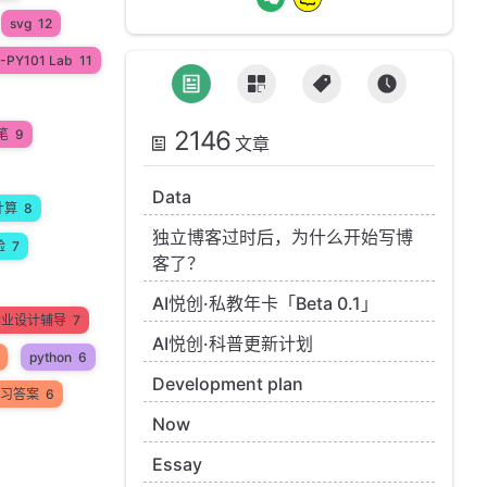
svg
12
-PY101 Lab
11
2146
笔
9
文章
Data
计算
8
独立博客过时后，为什么开始写博
验
7
客了？
AI悦创·私教年卡「Beta 0.1」
n毕业设计辅导
7
AI悦创·科普更新计划
python
6
Development plan
 练习答案
6
Now
Essay