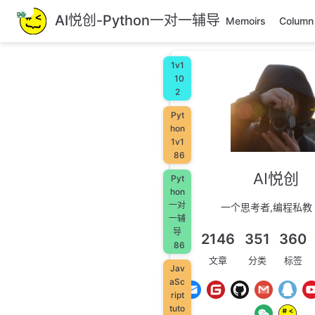
跳
AI悦创-Python一对一辅导
Memoirs
Column
至
主
要
1v1
內
10
容
2
Pyt
hon
1v1
86
AI悦创
Pyt
hon
一对
一个思考者,编程私教 1
一辅
导
2146
351
360
86
文章
分类
标签
Jav
aSc
ript
tuto