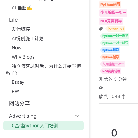
Python辅导
AI 画图✍️
少儿编程一对一
Life
NOI竞赛辅导
友情链接
Python 1v1
Python一对一教学
AI悦创施工计划
Python一对一辅导
Now
Python指导
Why Blog？
Python辅导
少儿编程一对一
独立博客过时后，为什么开始写博
NOI竞赛辅导
客了？
大约 3 分钟
Essay
...
PW
约 1048 字
网站分享
Advertising
0基础python入门培训
0