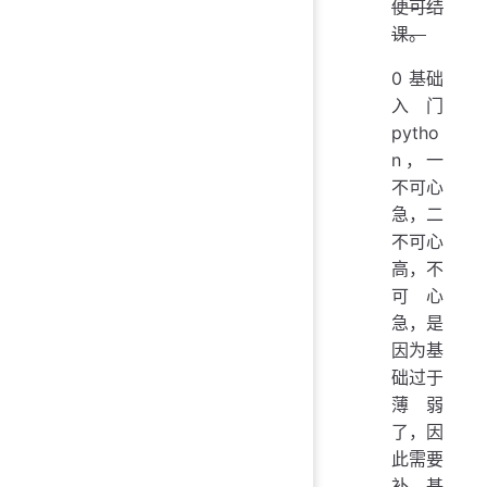
便可结
课。
0 基础
入门
pytho
n，一
不可心
急，二
不可心
高，不
可心
急，是
因为基
础过于
薄弱
了，因
此需要
补基