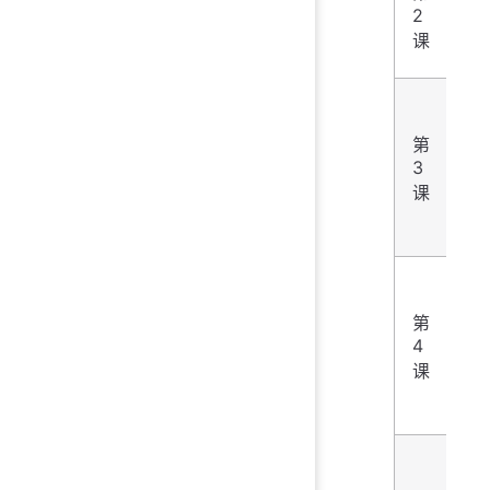
类
2
-
课
串
数
类
第
3
-
课
表
元
数
第
4
类
课
-