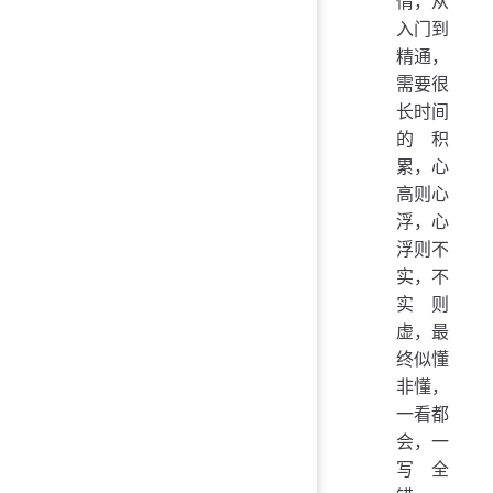
情，从
入门到
精通，
需要很
长时间
的积
累，心
高则心
浮，心
浮则不
实，不
实则
虚，最
终似懂
非懂，
一看都
会，一
写全