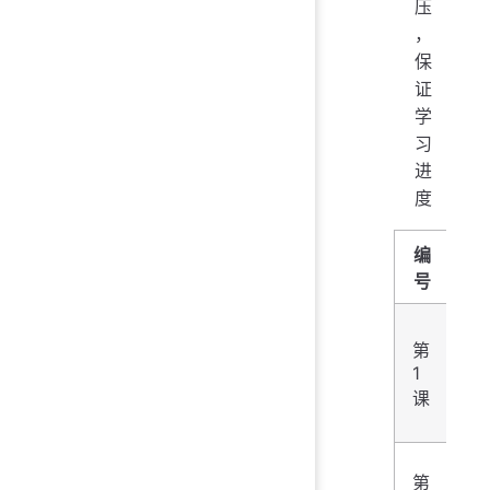
压
，
保
证
学
习
进
度
编
内
号
数
第
类
1
-in
课
flo
bo
数
第