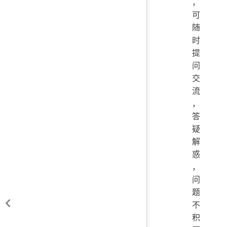
，
可
随
时
提
问
交
流
，
答
疑
解
惑
，
问
题
不
积