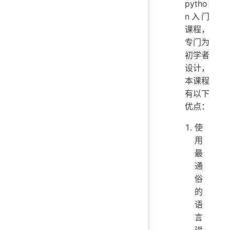
pytho
n入门
课程，
专门为
初学者
设计，
本课程
有以下
优点：
使
用
最
通
俗
的
语
言