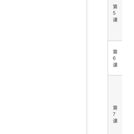
第
5
字
课
运
第
符
6
表
课
式
if
第
7
件
课
制