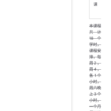
课
数
库
本课程
共计
18个
学时，
课程安
排，每
周2，
周4，
各1个
小时，
周六晚
上3个
小时，
一个月