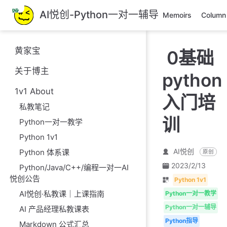
跳
AI悦创-Python一对一辅导
Memoirs
Column
至
主
要
黄家宝
0基础
內
容
关于博主
python
1v1 About
入门培
私教笔记
训
Python一对一教学
Python 1v1
AI悦创
Python 体系课
原创
2023/2/13
Python/Java/C++/编程一对一AI
悦创公告
Python 1v1
AI悦创·私教课｜上课指南
Python一对一教学
Python一对一辅导
AI 产品经理私教课表
Python指导
Markdown 公式汇总