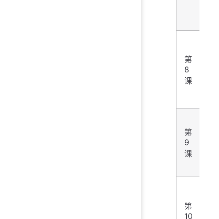
fo
循
第
8
环
wh
课
循
第
9
函
课
文
第
及
10
sql