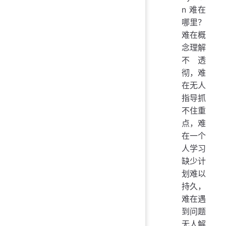
n 难在
哪里？
难在概
念理解
不透
彻，难
在无人
指导抓
不住重
点，难
在一个
人学习
缺少计
划难以
持久，
难在遇
到问题
无人解