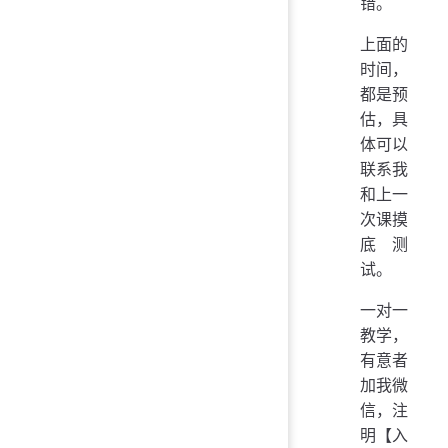
错。
上面的
时间，
都是预
估，具
体可以
联系我
和上一
次课摸
底测
试。
一对一
教学，
有意者
加我微
信，注
明【入