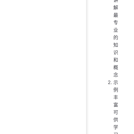
讲
解
最
专
业
的
知
识
和
概
念
示
例
丰
富
可
供
学