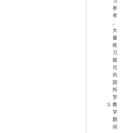
习
参
考
，
大
量
练
习
题
可
巩
固
所
学
教
学
期
间