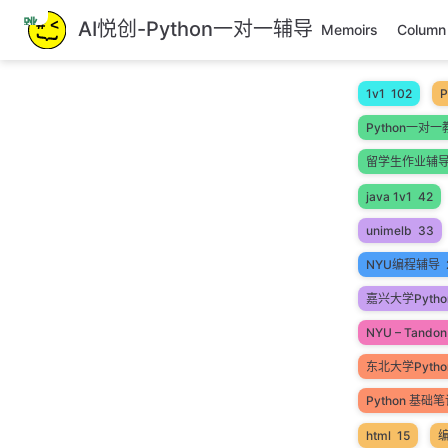
跳
AI悦创-Python一对一辅导
Memoirs
Column
至
主
要
1v1
102
P
內
Python一对一
容
留学生作业辅
java 1v1
42
unimelb
33
NYU编程辅导
嘉兴大学Pytho
NYU – Tandon 
东北大学Pyth
Python 基础
html
15