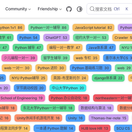
Ctrl
K
Community
Friendship
搜索文档
ython 1v1
86
Python一对一辅导
86
JavaScript tutorial
82
Pyth
教学
61
Python
54
ChatGPT
53
纽约大学一对一
53
Crawler
导
47
Python 辅导
47
编程一对一教学
47
Java体系课
47
NYU 1
少儿编程一对一
39
留学生辅导
39
web 专栏
35
墨尔本大学CS
web 一对一
30
Python 进阶
30
Python 基础练习题
30
web
29
25
NYU Python辅导
25
英国-布里斯托尔
24
django体系课
22
n
20
字节跳动校园
20
中山大学Python
20
School of Engineering
19
Python 办公自动化
18
northeastern一对一
on辅导
18
东北大学Python一对一辅导
18
数据结构与算法
18
数据分
笔记
16
Unity休闲手机游戏开发
16
Unity
16
Thomas-hw-note
15
编程算法同步学
14
一本通 Python 题解
14
HJB love HR
13
SCU CS