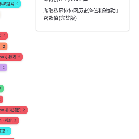
私教答疑
2
爬取私募排排网历史净值和破解加
密数值(完整版)
写
2
写
2
hon 小技巧
2
讲
2
2
2
hon 补充知识
2
据可视化
2
经理
1