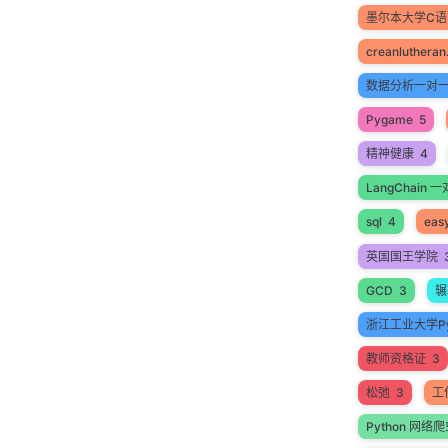
墨尔本大学C
creanlutheran
数据分析一对
Pygame
5
精神健康
4
LangChain
sql
4
easy
英国国王学院
GCD
3
辗
浙江工业大学Py
教师资格证
3
松弛
3
工
Python 网络