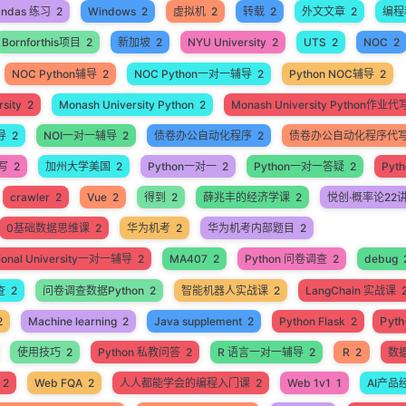
andas 练习
2
Windows
2
虚拟机
2
转载
2
外文文章
2
编程
Bornforthis项目
2
新加坡
2
NYU University
2
UTS
2
NOC
2
NOC Python辅导
2
NOC Python一对一辅导
2
Python NOC辅导
2
sity
2
Monash University Python
2
Monash University Python作业代
导
2
NOI一对一辅导
2
债卷办公自动化程序
2
债卷办公自动化程序代
代写
2
加州大学美国
2
Python一对一
2
Python一对一答疑
2
Pyt
crawler
2
Vue
2
得到
2
薛兆丰的经济学课
2
悦创·概率论22
0基础数据思维课
2
华为机考
2
华为机考内部题目
2
ational University一对一辅导
2
MA407
2
Python 问卷调查
2
debug
查
2
问卷调查数据Python
2
智能机器人实战课
2
LangChain 实战课
Pyt
2
Machine learning
2
Java supplement
2
Python Flask
2
使用技巧
2
Python 私教问答
2
R 语言一对一辅导
2
R
2
数
2
Web FQA
2
人人都能学会的编程入门课
2
Web 1v1
1
AI产品