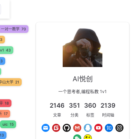
on 一对一教学
70
53
v1
43
33
AI悦创
中山大学
21
一个思考者,编程私教 1v1
辅导
18
2146
351
360
2139
析
17
文章
分类
标签
时间轴
uic
15
13