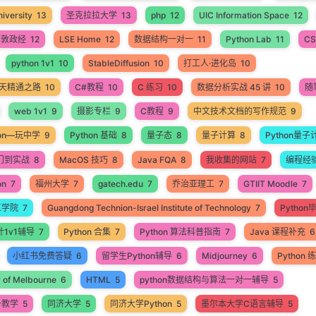
iversity
13
圣克拉拉大学
13
php
12
UIC Information Space
12
伦敦政经
12
LSE Home
12
数据结构一对一
11
Python Lab
11
CS
python 1v1
10
StableDiffusion
10
打工人·进化岛
10
60天精通之路
10
C#教程
10
C 练习
10
数据分析实战 45 讲
10
随
web 1v1
9
摄影专栏
9
C教程
9
中文技术文档的写作规范
9
hon—玩中学
9
Python 基础
8
量子态
8
量子计算
8
Python量子
入门到实战
8
MacOS 技巧
8
Java FQA
8
我收集的网站
7
编程经
on
7
福州大学
7
gatech.edu
7
乔治亚理工
7
GTIIT Moodle
7
工学院
7
Guangdong Technion-Israel Institute of Technology
7
Pytho
计1v1辅导
7
Python 合集
7
Python 算法科普指南
7
Java 课程补充
6
小红书免费答疑
6
留学生Python辅导
6
Midjourney
6
Python
y of Melbourne
6
HTML
5
python数据结构与算法一对一辅导
5
一教学
5
同济大学
5
同济大学Python
5
墨尔本大学C语言辅导
5