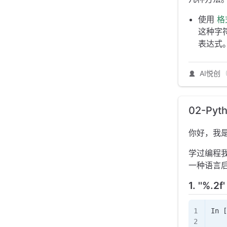
使用
格
这种字
表达式
AI悦创
02-Py
你好，我
学过编程
一种语言
1. ''%.
In [