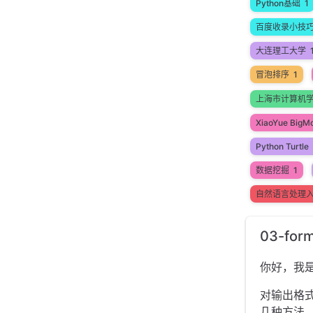
Python基础
1
百度收录小技
大连理工大学
冒泡排序
1
上海市计算机
XiaoYue BigM
Python Turtle
数据挖掘
1
自然语言处理
03-for
你好，我
对输出格
几种方法