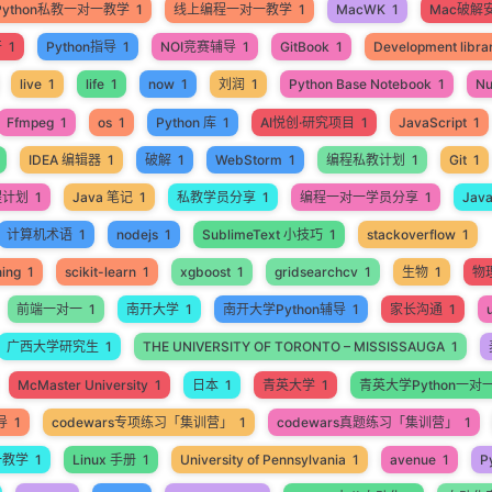
Python私教一对一教学
1
线上编程一对一教学
1
MacWK
1
Mac破解
开
1
Python指导
1
NOI竞赛辅导
1
GitBook
1
Development libra
live
1
life
1
now
1
刘润
1
Python Base Notebook
1
N
Ffmpeg
1
os
1
Python 库
1
AI悦创·研究项目
1
JavaScript
1
IDEA 编辑器
1
破解
1
WebStorm
1
编程私教计划
1
Git
1
程计划
1
Java 笔记
1
私教学员分享
1
编程一对一学员分享
1
Jav
计算机术语
1
nodejs
1
SublimeText 小技巧
1
stackoverflow
1
ning
1
scikit-learn
1
xgboost
1
gridsearchcv
1
生物
1
物
前端一对一
1
南开大学
1
南开大学Python辅导
1
家长沟通
1
广西大学研究生
1
THE UNIVERSITY OF TORONTO – MISSISSAUGA
1
McMaster University
1
日本
1
青英大学
1
青英大学Python一对
导
1
codewars专项练习「集训营」
1
codewars真题练习「集训营」
1
一教学
1
Linux 手册
1
University of Pennsylvania
1
avenue
1
P