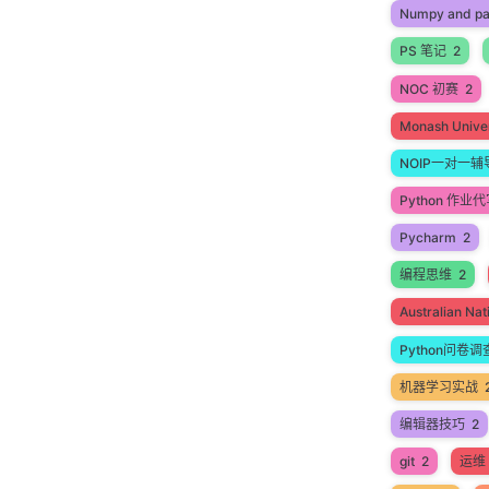
Numpy and p
PS 笔记
2
NOC 初赛
2
Monash Univer
NOIP一对一辅
Python 作业
Pycharm
2
编程思维
2
Australian N
Python问卷调
机器学习实战
编辑器技巧
2
git
2
运维