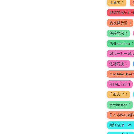
工具表
1
把你的格局打
启发俱乐部
1
碎碎念念
1
Python time
1
编程一对一课
进制转换
1
machine-lear
HTML 1v1
1
广西大学
1
mcmaster
1
日本本科CS辅
编译原理一对