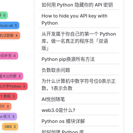
如何用 Python 隐藏你的 API 密钥
How to hide you API key with
导
5
Python
ris.ac.uk
5
从开发属于你自己的第一个 Python
机试题解
4
库，做一名真正的程序员「双语
版」
小白补充
4
Python pip换源所有方法
负数取余问题
最大公约数
3
为什么计算机中数字符号位0表示正
大学Python
3
数，1表示负数
PT 教程
3
AI悦创随笔
提升
3
web3.0是什么?
on 练习
3
Python os 模块详解
OBS
2
如何创建 Python 库