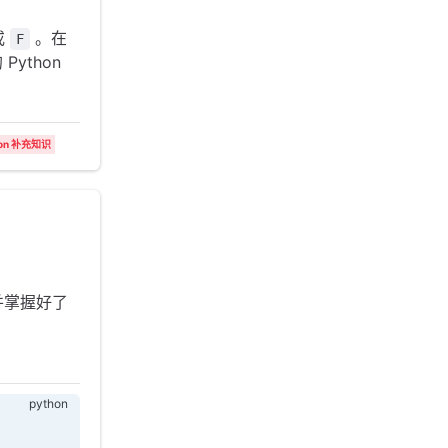
或
。在
F
ython
hon 补充知识
并掌握好了