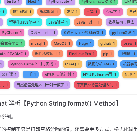
turtle
1
Host
1
Python auto
1
Python办公自动化
1
自动化
巧
1
软件破解
1
编程题解
1
友谊
1
幸福
1
心理学
1
自己
1
留学生Java辅导
1
Java辅导
1
Java一对一
1
数据结构与算法
PyCharm
1
C语言一对一
1
C语言大学不挂科辅导
1
python课设
1
学会竞赛平台
1
mysql
1
MacOS
1
Hugo
1
github
1
brew
1
odel README
1
编程私教题目
1
Final cut Pro
1
pip
1
小知识
1
1
Python Turtle 入门与实战
1
C FAQ
1
数据分析 FAQ
1
机器学
公开课
1
上手
1
AI悦创·天池计划
1
NYU Python 辅导
1
NLP
1
入门
1
自然语言处理入门一对一教学
1
中文自然语言处理入门
1
mat 解析【Python String format() Method】
是悦创。
式的控制不只是打印空格分隔的值，还需要更多方式。格式化输
。