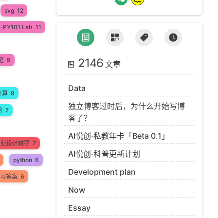
svg
12
-PY101 Lab
11
2146
笔
9
文章
Data
计算
8
独立博客过时后，为什么开始写博
验
7
客了？
AI悦创·私教年卡「Beta 0.1」
n毕业设计辅导
7
AI悦创·科普更新计划
python
6
Development plan
 练习答案
6
Now
Essay