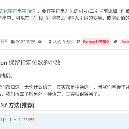
式化字符串字面值
，要在字符串开头的引号/三引号前添加
f
符串中，可以在
和
字符之间输入引用的变量，或字面值的 P
{
}
。
2022/6/25
...
大约 3 分钟
Python 补充知识
原创
Pyt
thon 保留指定位数的小数
是悦创。
我们都知道，无论什么语言，其实都是相通的，，当我们学会了
后，我们再去了解另外一种语言，其实就很容易了。
2f' %f 方法(推荐)
1
]: f 
=
 1.23456