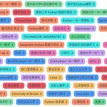
语言一对一辅导
5
墨尔本大学C语言期中考
5
高中生Python辅导
5
.org
5
操作系统
5
案例上手 Python 数据可视化
5
数据分析一对一辅
一教学
5
TensorFlow
5
面试攻略
5
Python一对一答疑帖
5
ole.b
墨问西东·笔记
5
Python辅导
4
创业会议
4
Markdown
4
华为
剑桥大学
4
TECHNISCHE UNIVERSITÄT
4
办公自动化
4
 一对一教学
4
Matplotlib Python 数据可视化
4
零基础实战机器学习
4
 sql
4
科普
3
数据分析练习题
3
小技巧
3
澳洲大学一对一
3
3
意大利Python一对一教学
3
日本Python一对一教学
3
NYU
3
转相除法
3
欧几里得算法
3
算法实现
3
浙江工业大学
3
浙江工业
thon真题
3
高校竞赛辅导
3
Linux
3
数据结构与算法合集
3
P
C 语言教程
3
私教回放
3
治愈心理学
3
心灵咖啡馆
3
自我
作
3
University of Bristol
3
机器学习算法
3
Java Quiz
3
Pyth
爬虫专栏
3
哥伦比亚大学
3
Python 体系课
2
上课指南
2
直播
2