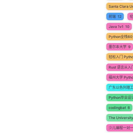
Santa Clara Un
前端
12
Java 1v1
10
Python全栈
墨尔本大学
9
轻松入门 Pyt
Rust 语言从
福州大学 Pyth
广东以色列理
Python毕业设
codingbat
6
The Universit
少儿编程一对