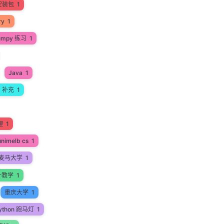
安装包
1
ry
1
umpy 练习
1
Java
1
a 补充
1
理
1
unimelb cs
1
麦马大学
1
一教学
1
重庆大学
1
ython 跑马灯
1