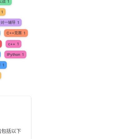
实战
1
1
一对一辅导
1
C++竞赛
1
c++
1
IPython
1
习
1
出包括以下