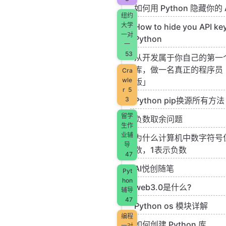
如何用 Python 隐藏你的 
纽约
大学
How to hide you API ke
一对
Python
一
53
从开发属于你自己的第一个 
库，做一名真正的程序员
Cra
wle
版」
r
5
3
Python pip换源所有方法
留学
负数取余问题
生作
业辅
为什么计算机中数字符号
导
数，1表示负数
47
AI悦创随笔
Pyt
hon
web3.0是什么?
辅导
47
Python os 模块详解
编程
如何创建 Python 库
一对