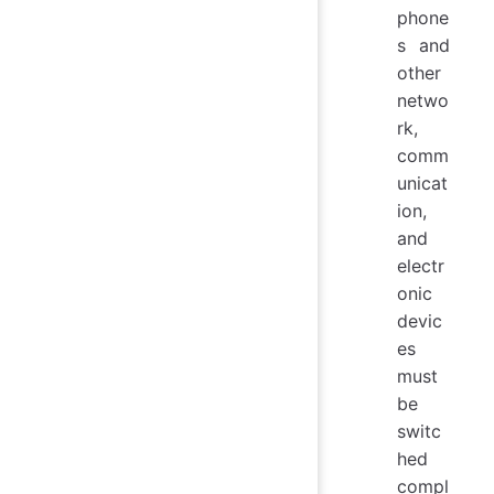
phone
s and
other
netwo
rk,
comm
unicat
ion,
and
electr
onic
devic
es
must
be
switc
hed
compl