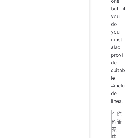
ons,
but if
you
do
you
must
also
provi
de
suitab
le
#inclu
de
lines.
在你
的答
案
中，