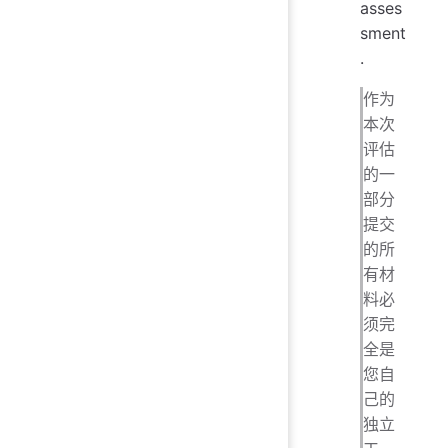
asses
sment
.
作为
本次
评估
的一
部分
提交
的所
有材
料必
须完
全是
您自
己的
独立