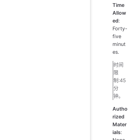
Time
Allow
ed
:
Forty-
five
minut
es.
时间
限
制:45
分
钟。
Autho
rized
Mater
ials
:
None.