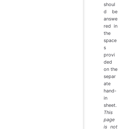
shoul
d be
answe
red in
the
space
s
provi
ded
on the
separ
ate
hand-
in
sheet.
This
page
is not