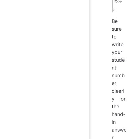
15%
。
Be
sure
to
write
your
stude
nt
numb
er
clearl
y on
the
hand-
in
answe
r