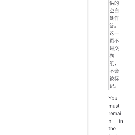
供的
空白
处作
答。
这一
页不
是交
卷
纸，
不会
被标
记。
You
must
remai
n in
the