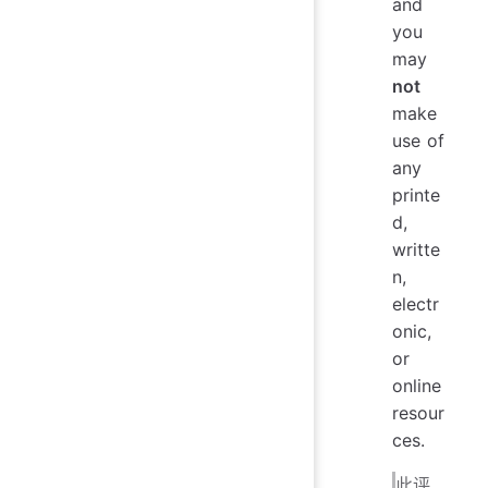
and
you
may
not
make
use of
any
printe
d,
writte
n,
electr
onic,
or
online
resour
ces.
此评