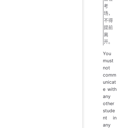
考
场，
不得
提前
离
开。
You
must
not
comm
unicat
e with
any
other
stude
nt in
any