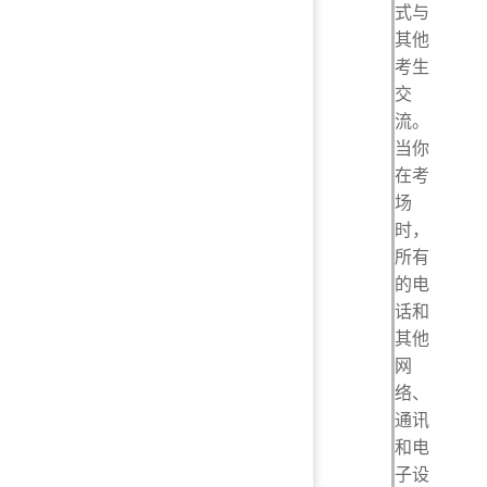
式与
其他
考生
交
流。
当你
在考
场
时，
所有
的电
话和
其他
网
络、
通讯
和电
子设