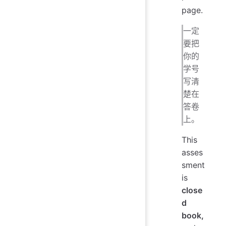
page.
一定
要把
你的
学号
写清
楚在
答卷
上。
This
asses
sment
is
close
d
book,