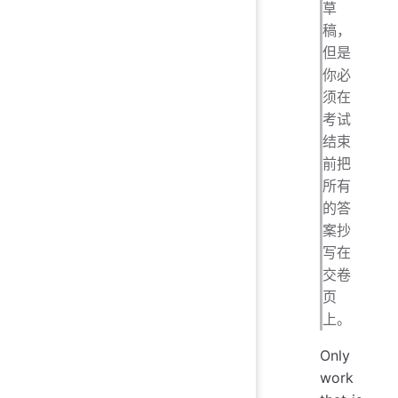
草
稿，
但是
你必
须在
考试
结束
前把
所有
的答
案抄
写在
交卷
页
上。
Only
work