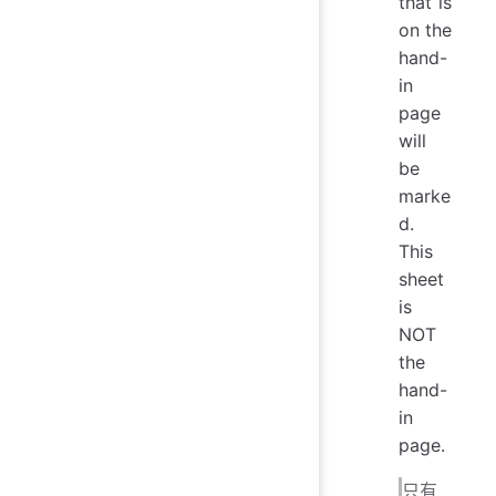
that is
on the
hand-
in
page
will
be
marke
d.
This
sheet
is
NOT
the
hand-
in
page.
只有