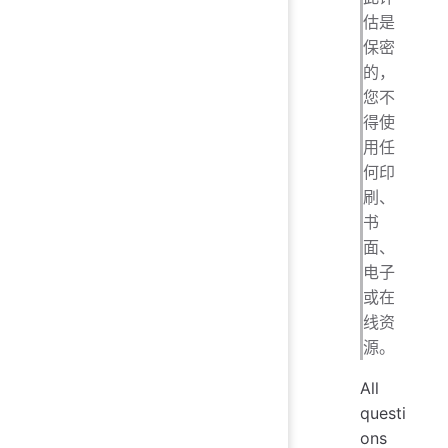
估是
保密
的，
您不
得使
用任
何印
刷、
书
面、
电子
或在
线资
源。
All
questi
ons