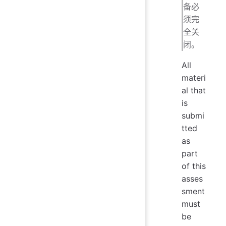
备必
须完
全关
闭。
All
materi
al that
is
submi
tted
as
part
of this
asses
sment
must
be