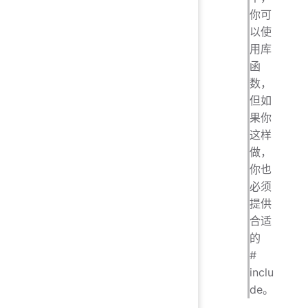
你可
以使
用库
函
数，
但如
果你
这样
做，
你也
必须
提供
合适
的
#
inclu
de。