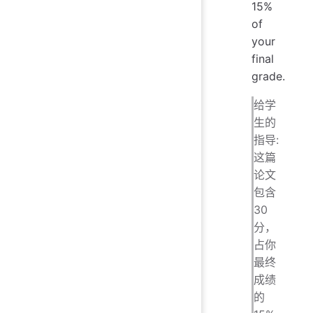
15%
of
your
final
grade.
给学
生的
指导:
这篇
论文
包含
30
分，
占你
最终
成绩
的