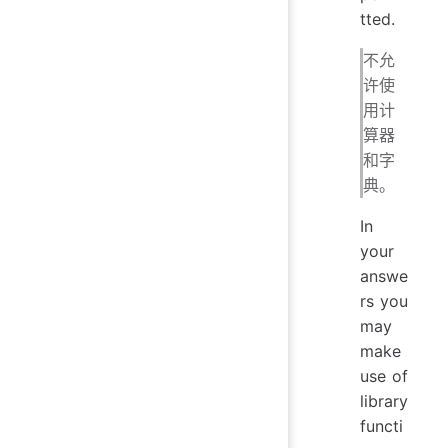
tted.
不允
许使
用计
算器
和字
典。
In
your
answe
rs you
may
make
use of
library
functi