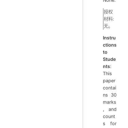
授权
材料:
无。
Instru
ctions
to
Stude
nts
:
This
paper
contai
ns 30
marks
, and
count
s for