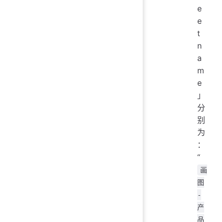
e
e
t
n
a
m
e
」
分
别
为
：
“
画
图
-
产
品