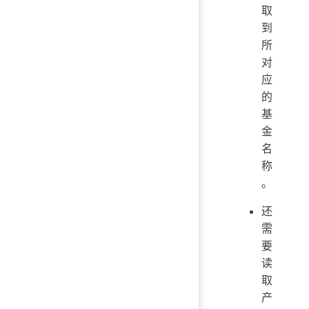
取
到
所
对
应
的
基
金
名
称
。
还
需
要
读
取
产