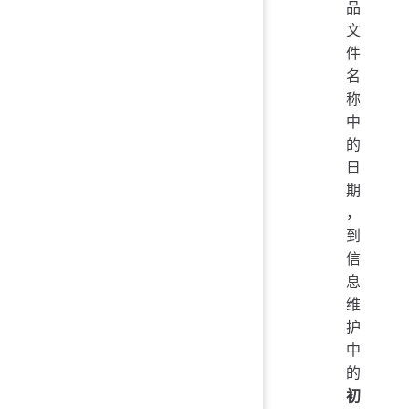
品
文
件
名
称
中
的
日
期
，
到
信
息
维
护
中
的
初