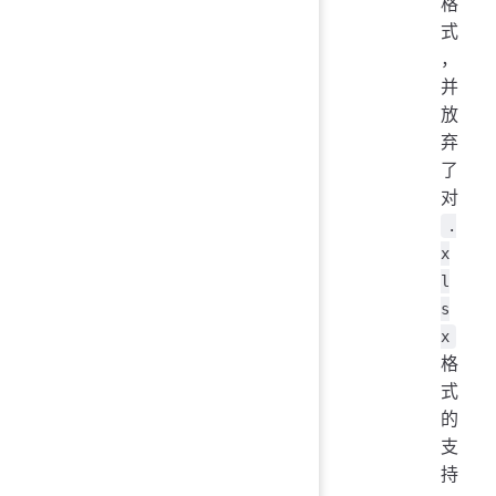
格
式
，
并
放
弃
了
对
.
x
l
s
x
格
式
的
支
持