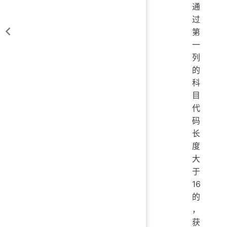
通
过
第
一
列
的
科
目
代
码
长
度
大
于
16
的
，
获