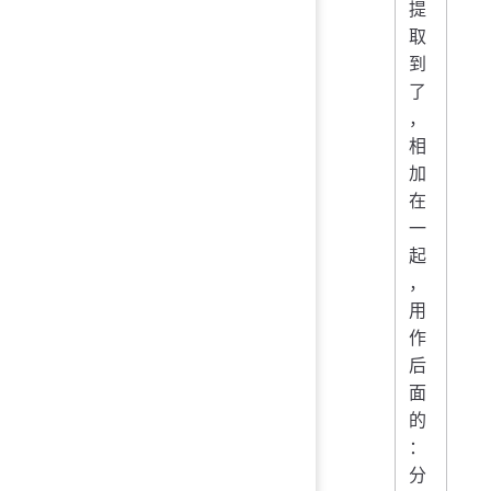
提
取
到
了
，
相
加
在
一
起
，
用
作
后
面
的
：
分