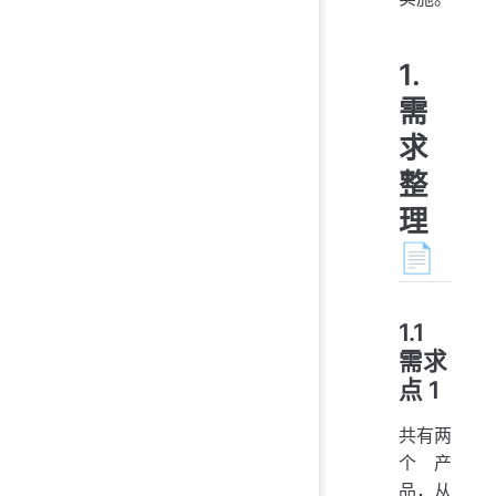
1.
需
求
整
理
📄
1.1
需求
点 1
共有两
个产
品，从