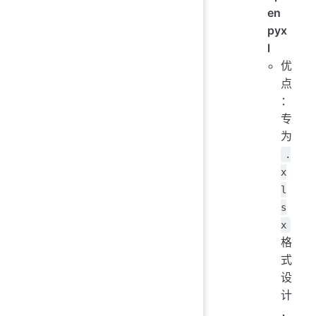
en
pyx
l
优
点
：
专
为
.
x
l
s
x
格
式
设
计
，