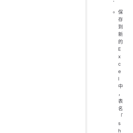
保
存
到
新
的
E
x
c
e
l
中
，
表
名
「
s
h