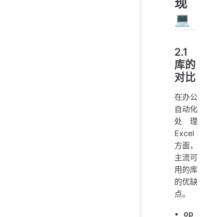
现
💻
2.1
库的
对比
在办公
自动化
处理
Excel
方面，
主流可
用的库
的优缺
点。
op