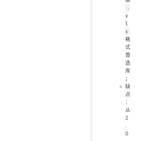
.
x
l
s
格
式
首
选
库
；
缺
点
：
从
2
.
0