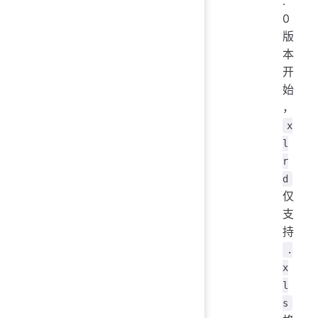
.
0
版
本
开
始
，
x
l
r
d
仅
支
持
.
x
l
s