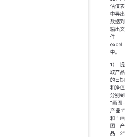
估值表
中导出
数据到
输出文
件
excel
中。
1） 提
取产品
的日期
和净值
分别到
“画图-
产品1”
和“画
图-产
品2”