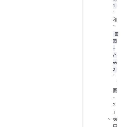
1
”
和
“
画
图
-
产
品
2
”
「
图
-
2
」
表
中