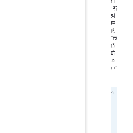
值
“所
对
应
的
“市
值
的
本
币”
i
f
p
#