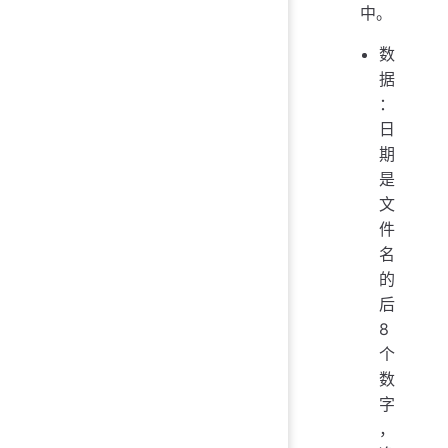
中。
数
据
：
日
期
是
文
件
名
的
后
8
个
数
字
，