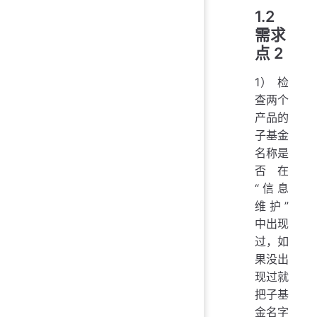
1.2
需求
点 2
1） 检
查两个
产品的
子基金
名称是
否在
“信息
维护”
中出现
过，如
果没出
现过就
把子基
金名字