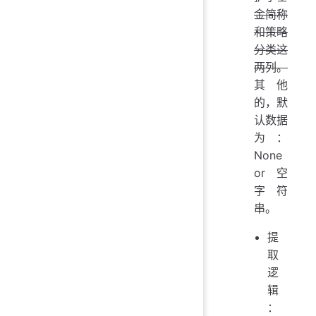
金简称
和策略
分类这
两列。
其他
的，默
认数据
为：
None
or 空
字符
串。
提
取
逻
辑
：