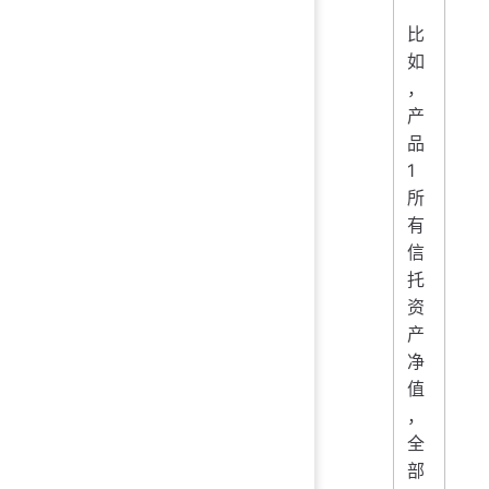
比
如
，
产
品
1
所
有
信
托
资
产
净
值
，
全
部