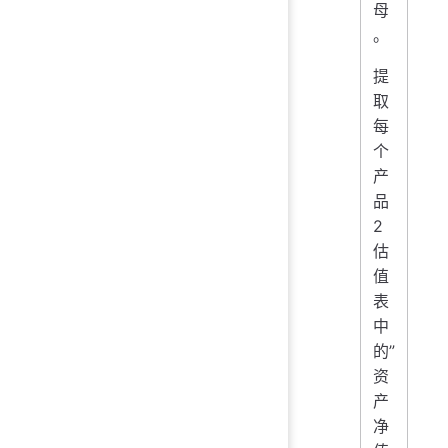
母
。
提
取
每
个
产
品
2
估
值
表
中
的”
资
产
净