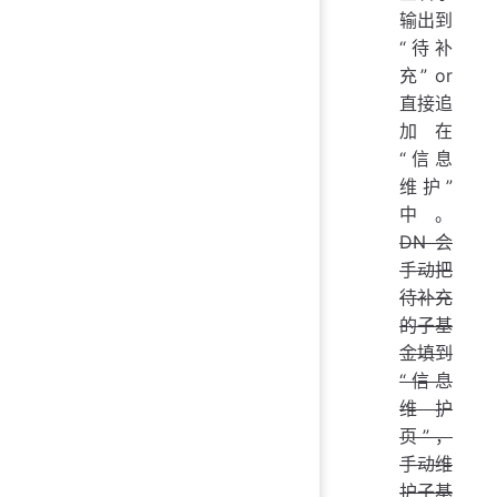
输出到
“待补
充” or
直接追
加在
“信息
维护”
中。
DN 会
手动把
待补充
的子基
金填到
“信息
维护
页”，
手动维
护子基