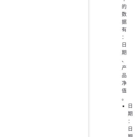
的
数
据
有
：
日
期
、
产
品
净
值
。
日
期
：
日
期