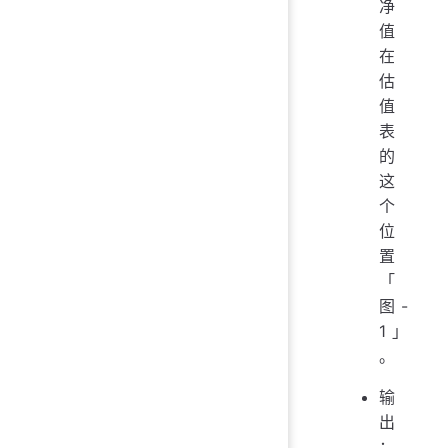
净
值
在
估
值
表
的
这
个
位
置
「
图-
1」
。
输
出
：