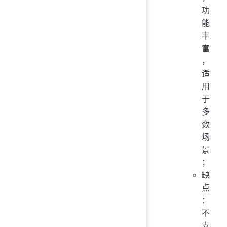
功
能
丰
富
，
适
用
于
多
数
场
景
；
缺
点
：
不
支