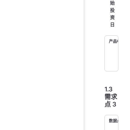
始
投
资
日
产品中对应
1.3
需求
点 3
数据点 1