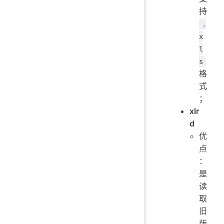
持
.
x
l
s
格
式
；
xlr
d
优
点
：
是
读
取
旧
版