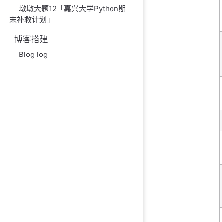
墩墩大题12「嘉兴大学Python期
末补救计划」
博客搭建
Blog log