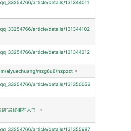
/qq_33254766/article/details/131344011
/qq_33254766/article/details/131344102
/qq_33254766/article/details/131344212
om/aiyuechuang/mzg6u8/hzpzzt
/qq_33254766/article/details/131350056
到“最终推荐人”？
/qq_33254766/article/details/131355987