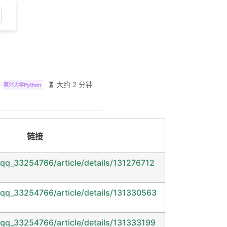
大约 2 分钟
嘉兴大学Python
链接
/qq_33254766/article/details/131276712
/qq_33254766/article/details/131330563
/qq_33254766/article/details/131333199