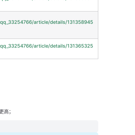
/qq_33254766/article/details/131358945
/qq_33254766/article/details/131365325
更高；