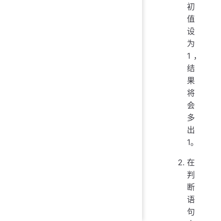
初
值
设
为
1，
结
果
将
会
多
出
1。
在
判
断
语
句