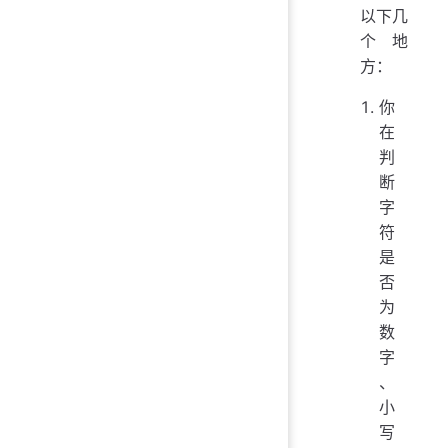
以下几
个地
方：
你
在
判
断
字
符
是
否
为
数
字
、
小
写