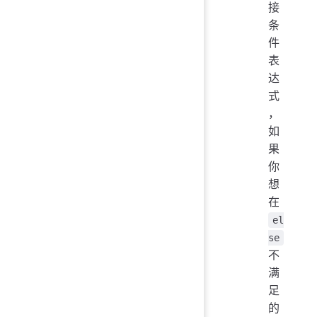
接
条
件
表
达
式
，
如
果
你
想
在
el
se
不
满
足
的