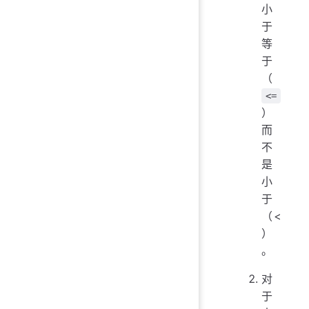
小
于
等
于
（
<=
）
而
不
是
小
于
（<
）
。
对
于