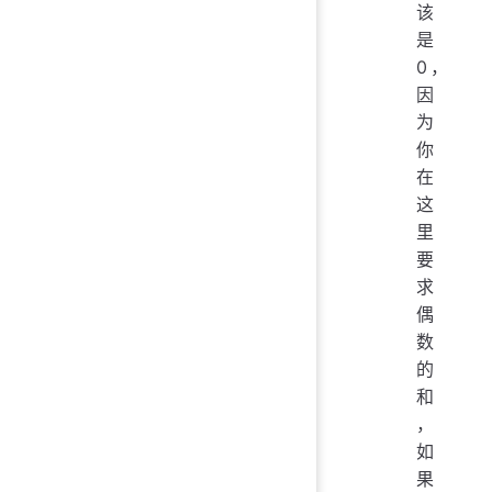
该
是
0，
因
为
你
在
这
里
要
求
偶
数
的
和
，
如
果