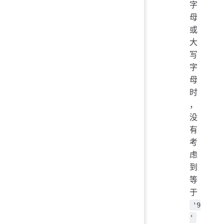
字
母
或
大
写
字
母
时
，
没
有
考
虑
到
等
于
'9
'