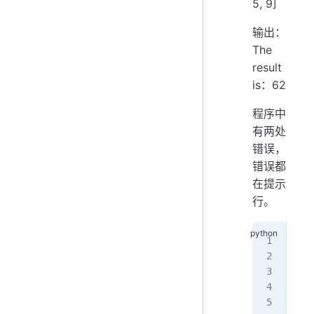
5, 9]
输出：
The
result
is：62
程序中
有两处
错误，
错误都
在提示
行。
lst
s 
=
for
   