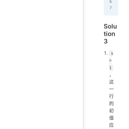
   
pri
Solu
tion
3
s
=
1
，
这
一
行
的
初
值
应