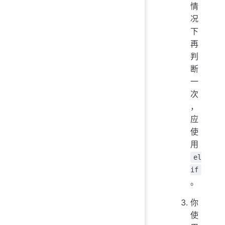
情
况
下
再
判
断
一
次
，
应
使
用
el
if
。
你
使