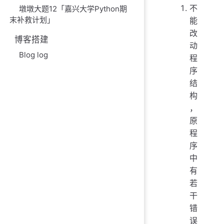
不
墩墩大题12「嘉兴大学Python期
末补救计划」
能
改
博客搭建
动
Blog log
程
序
结
构
，
原
程
序
中
有
若
干
错
误