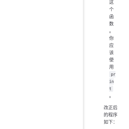
这
个
函
数
。
你
应
该
使
用
pr
in
t
。
改正后
的程序
如下：