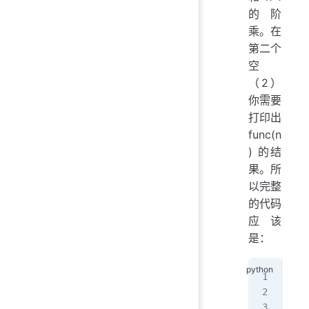
的阶
乘。在
第二个
空
（2）
你需要
打印出
func(n
) 的结
果。所
以完整
的代码
应该
是：
def
   
   