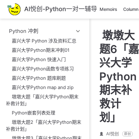
跳
AI悦创-Python一对一辅导
Memoirs
Column
至
主
要
Python 冲刺
墩墩大
內
容
嘉兴大学 Python 涉及资料汇总
题6「嘉
嘉兴大学Python期末冲刺01
兴大学
嘉兴大学Python 快速入门
嘉兴大学Python函数专项练习
Python
嘉兴大学Python 题库刷题
期末补
嘉兴大学Python map and zip
墩墩大题「嘉兴大学Python期末
救计
补救计划」
Python嵌套列表处理
划」
墩墩大题2「嘉兴大学Python期末
补救计划」
AI悦创
原创
墩墩大题3「嘉兴大学Python期末