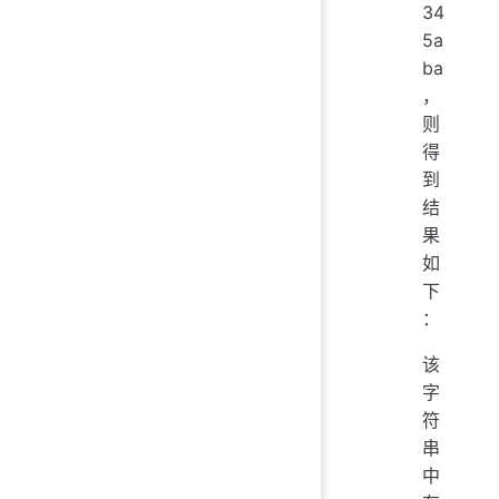
34
5a
ba
，
则
得
到
结
果
如
下
：
该
字
符
串
中