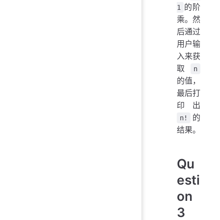
的阶
1
乘。然
后通过
用户输
入来获
取
n
的值，
最后打
印出
的
n!
结果。
Qu
esti
on
3