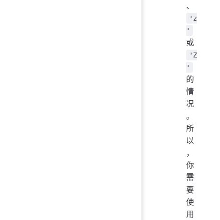
、
'z
'
或
'Z
'
的
情
况
。
所
以
，
你
需
要
使
用