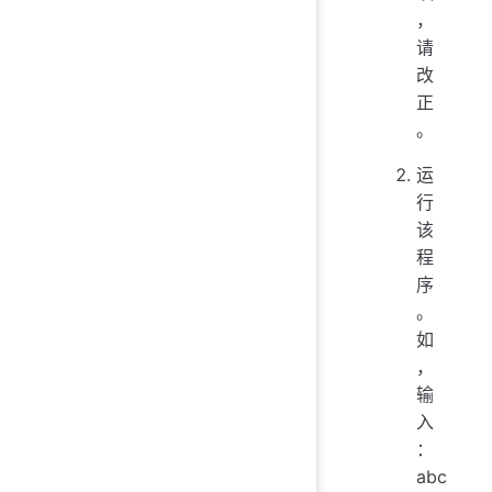
，
请
改
正
。
运
行
该
程
序
。
如
，
输
入
：
abc