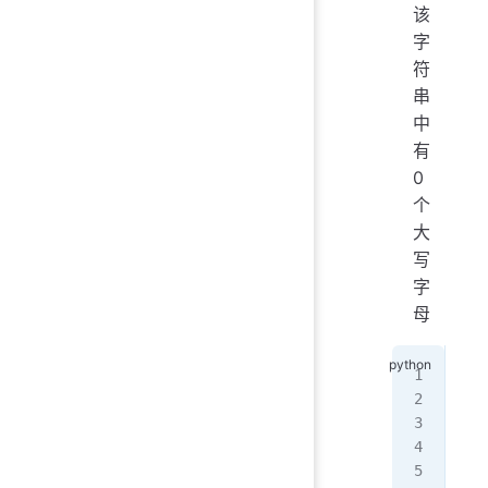
该
字
符
串
中
有
0
个
大
写
字
母
cou
cou
cou
a 
=
for