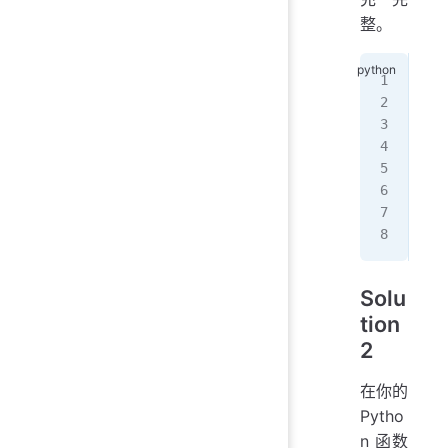
整。
def
   
   
   
   
n 
=
pri
Solu
tion
2
在你的
Pytho
n 函数