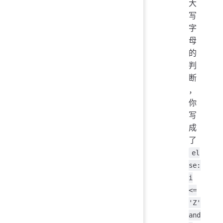
大
写
字
母
的
判
断
，
你
写
成
了
el
se:
i
<=
'Z'
and