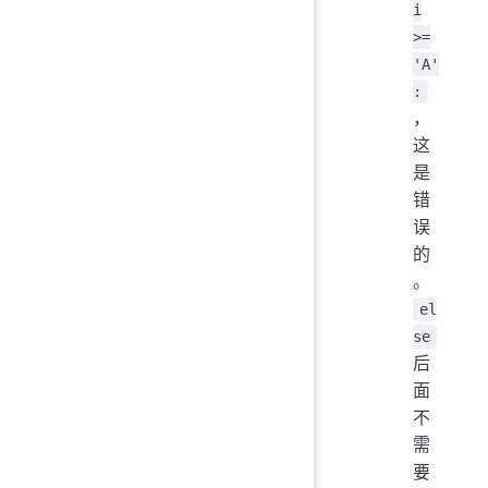
i
>=
'A'
:
，
这
是
错
误
的
。
el
se
后
面
不
需
要