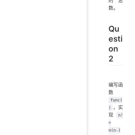
的总
数。
Qu
esti
on
2
编写函
数
func(
，实
)
现
n!
=
n(n-)