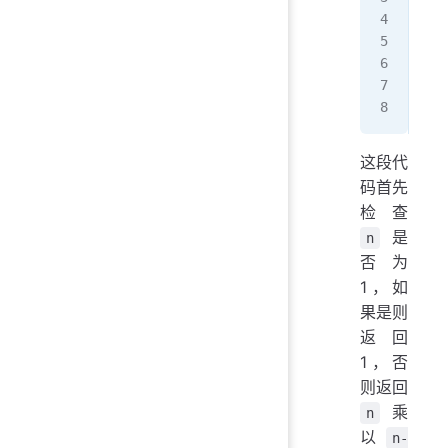
   
   
n 
=
pri
这段代
码首先
检查
是
n
否为
1，如
果是则
返回
1，否
则返回
乘
n
以
n-