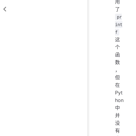
用
了
pr
int
f
这
个
函
数
，
但
在
Pyt
hon
中
并
没
有