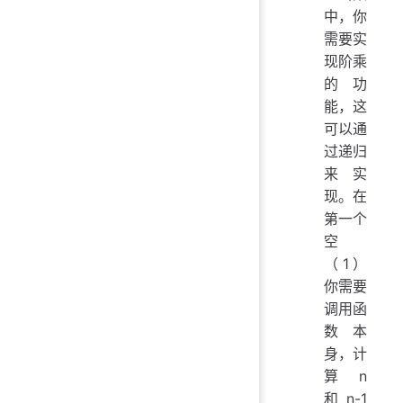
中，你
需要实
现阶乘
的功
能，这
可以通
过递归
来实
现。在
第一个
空
（1）
你需要
调用函
数本
身，计
算 n
和 n-1