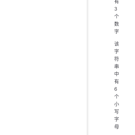
有
3
个
数
字
该
字
符
串
中
有
6
个
小
写
字
母