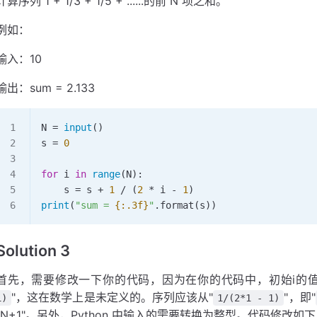
计算序列 1 + 1/3 + 1/5 + ......的前 N 项之和。
例如：
输入：10
输出：sum = 2.133
N 
=
 input
()
s 
=
 0
for
 i 
in
 range
(N):
    s 
=
 s 
+
 1
 /
 (
2
 *
 i 
-
 1
)
print
(
"sum = 
{
:.3f
}
"
.
format
(s))
Solution 3
首先，需要修改一下你的代码，因为在你的代码中，初始i的值
"，这在数学上是未定义的。序列应该从"
"，即"
1)
1/(2*1 - 1)
"N+1"。另外，Python 中输入的需要转换为整型。代码修改如