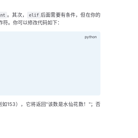
。其次，
后面需要有条件，但在你的
int
elif
作符。你可以修改代码如下：
153），它将返回"该数是水仙花数！"；否