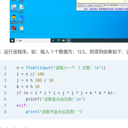
运行该程序。如：输入 1 个数据为：123，则得到结果如下
n 
=
 float
(
input
(
"请输入一个 3 位数：
\n
"
))
i 
=
 n 
//
 100
j 
=
 n 
%
 100
 /
 10
k 
=
 n 
%
 10
if
 (n = i 
*
 i 
*
 i 
+
 j 
*
 j 
*
 j 
+
 k 
*
 k 
*
 k):
    printf
(
"该数是水仙花数！
\n
"
)
elif
:
    print
(
"该数不是水仙花数！"
)