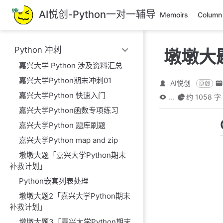
跳
AI悦创-Python一对一辅导
Memoirs
Column
至
主
要
Python 冲刺
墩墩大
內
容
嘉兴大学 Python 涉及资料汇总
嘉兴大学Python期末冲刺01
AI悦创
原创
嘉兴大学Python 快速入门
...
约 1058 字
嘉兴大学Python函数专项练习
嘉兴大学Python 题库刷题
嘉兴大学Python map and zip
墩墩大题「嘉兴大学Python期末
补救计划」
Python嵌套列表处理
墩墩大题2「嘉兴大学Python期末
补救计划」
墩墩大题3「嘉兴大学Python期末