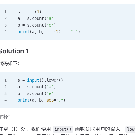
s 
=
 ___
(
1
)___
a 
=
 s.
count
(
'a'
)
b 
=
 s.
count
(
'e'
)
print
(a, b, 
___
(
2
)
___
=
","
)
Solution 1
代码如下：
s 
=
 input
().
lower
()
a 
=
 s.
count
(
'a'
)
b 
=
 s.
count
(
'e'
)
print
(a, b, 
sep
=
","
)
解释：
在空（1）处，我们使用
函数获取用户的输入。
input()
low