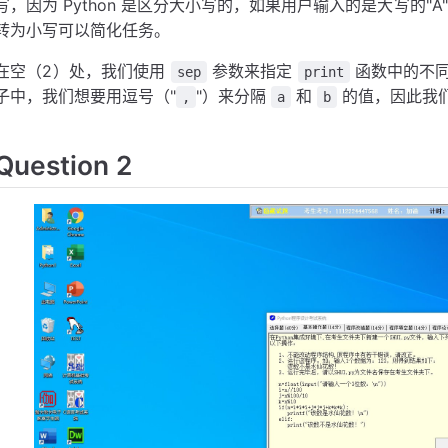
写，因为 Python 是区分大小写的，如果用户输入的是大写的"
转为小写可以简化任务。
在空（2）处，我们使用
参数来指定
函数中的不同
sep
print
子中，我们想要用逗号（"
"）来分隔
和
的值，因此我
,
a
b
Question 2