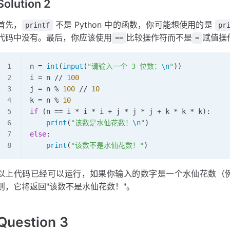
Solution 2
首先，
不是 Python 中的函数，你可能想使用的是
printf
pr
代码中没有。最后，你应该使用
比较操作符而不是
赋值操
==
=
n 
=
 int
(
input
(
"请输入一个 3 位数：
\n
"
))
i 
=
 n 
//
 100
j 
=
 n 
%
 100
 //
 10
k 
=
 n 
%
 10
if
 (n 
==
 i 
*
 i 
*
 i 
+
 j 
*
 j 
*
 j 
+
 k 
*
 k 
*
 k):
    print
(
"该数是水仙花数！
\n
"
)
else
:
    print
(
"该数不是水仙花数！"
)
以上代码已经可以运行，如果你输入的数字是一个水仙花数（例如
则，它将返回"该数不是水仙花数！"。
Question 3