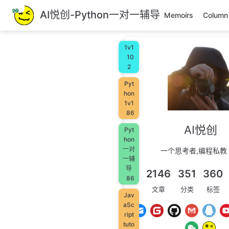
跳
AI悦创-Python一对一辅导
Memoirs
Column
至
主
要
1v1
內
10
容
2
Pyt
hon
1v1
86
AI悦创
Pyt
hon
一对
一个思考者,编程私教 1
一辅
导
2146
351
360
86
文章
分类
标签
Jav
aSc
ript
tuto