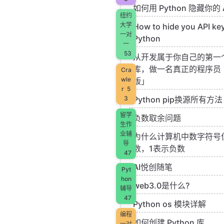
如何用 Python 隐藏你的 
纽约
大学
How to hide you API ke
一对
Python
一
53
从开发属于你自己的第一个 
库，做一名真正的程序员
Cra
wle
版」
r
5
3
Python pip换源所有方法
留学
负数取余问题
生作
业辅
为什么计算机中数字符号
导
数，1表示负数
47
AI悦创随笔
Pyt
hon
web3.0是什么?
辅导
47
Python os 模块详解
编程
如何创建 Python 库
一对