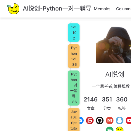
跳
AI悦创-Python一对一辅导
Memoirs
Column
至
主
要
1v1
內
10
容
2
Pyt
hon
1v1
86
AI悦创
Pyt
hon
一对
一个思考者,编程私教 1
一辅
导
2146
351
360
86
文章
分类
标签
Jav
aSc
ript
tuto