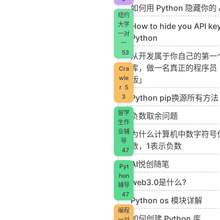
如何用 Python 隐藏你的 
纽约
大学
How to hide you API ke
一对
Python
一
53
从开发属于你自己的第一个 
库，做一名真正的程序员
Cra
wle
版」
r
5
3
Python pip换源所有方法
留学
负数取余问题
生作
业辅
为什么计算机中数字符号
导
数，1表示负数
47
AI悦创随笔
Pyt
hon
web3.0是什么?
辅导
47
Python os 模块详解
编程
如何创建 Python 库
一对