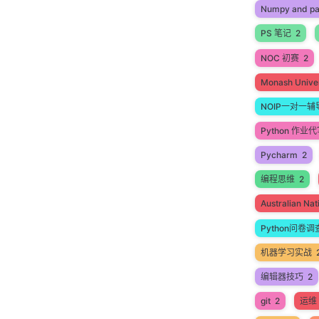
Numpy and p
PS 笔记
2
NOC 初赛
2
Monash Univer
NOIP一对一辅
Python 作业
Pycharm
2
编程思维
2
Australian N
Python问卷调
机器学习实战
编辑器技巧
2
git
2
运维