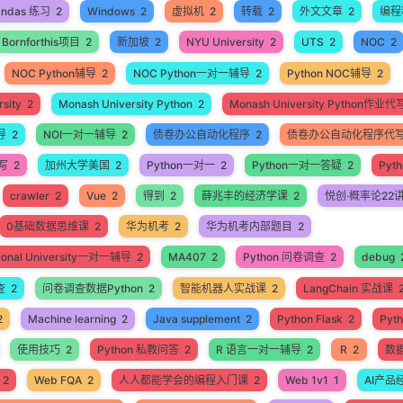
andas 练习
2
Windows
2
虚拟机
2
转载
2
外文文章
2
编程
Bornforthis项目
2
新加坡
2
NYU University
2
UTS
2
NOC
2
NOC Python辅导
2
NOC Python一对一辅导
2
Python NOC辅导
2
sity
2
Monash University Python
2
Monash University Python作业代
导
2
NOI一对一辅导
2
债卷办公自动化程序
2
债卷办公自动化程序代
代写
2
加州大学美国
2
Python一对一
2
Python一对一答疑
2
Pyt
crawler
2
Vue
2
得到
2
薛兆丰的经济学课
2
悦创·概率论22
0基础数据思维课
2
华为机考
2
华为机考内部题目
2
ational University一对一辅导
2
MA407
2
Python 问卷调查
2
debug
查
2
问卷调查数据Python
2
智能机器人实战课
2
LangChain 实战课
2
Machine learning
2
Java supplement
2
Python Flask
2
Pyt
使用技巧
2
Python 私教问答
2
R 语言一对一辅导
2
R
2
数
2
Web FQA
2
人人都能学会的编程入门课
2
Web 1v1
1
AI产品