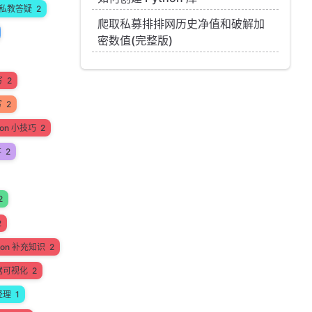
私教答疑
2
爬取私募排排网历史净值和破解加
密数值(完整版)
写
2
写
2
hon 小技巧
2
讲
2
2
2
hon 补充知识
2
据可视化
2
经理
1