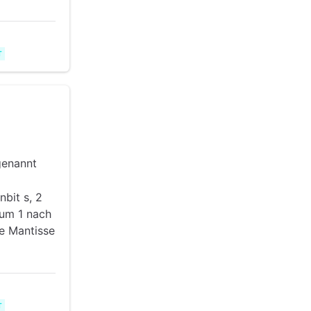
T
genannt
nbit s, 2
r um 1 nach
ie Mantisse
T