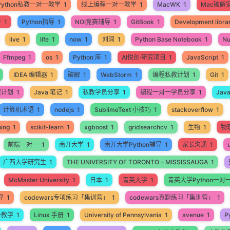
Python私教一对一教学
1
线上编程一对一教学
1
MacWK
1
Mac破解
开
1
Python指导
1
NOI竞赛辅导
1
GitBook
1
Development libra
live
1
life
1
now
1
刘润
1
Python Base Notebook
1
N
Ffmpeg
1
os
1
Python 库
1
AI悦创·研究项目
1
JavaScript
1
IDEA 编辑器
1
破解
1
WebStorm
1
编程私教计划
1
Git
1
程计划
1
Java 笔记
1
私教学员分享
1
编程一对一学员分享
1
Jav
计算机术语
1
nodejs
1
SublimeText 小技巧
1
stackoverflow
1
ning
1
scikit-learn
1
xgboost
1
gridsearchcv
1
生物
1
物
前端一对一
1
南开大学
1
南开大学Python辅导
1
家长沟通
1
广西大学研究生
1
THE UNIVERSITY OF TORONTO – MISSISSAUGA
1
McMaster University
1
日本
1
青英大学
1
青英大学Python一对
导
1
codewars专项练习「集训营」
1
codewars真题练习「集训营」
1
一教学
1
Linux 手册
1
University of Pennsylvania
1
avenue
1
P