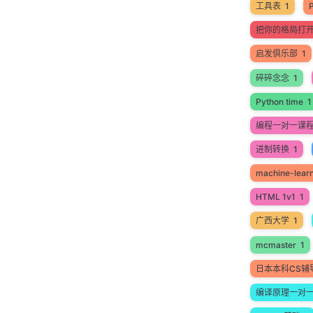
工具表
1
把你的格局打
启发俱乐部
1
碎碎念念
1
Python time
1
编程一对一课
进制转换
1
machine-lear
HTML 1v1
1
广西大学
1
mcmaster
1
日本本科CS辅
编译原理一对