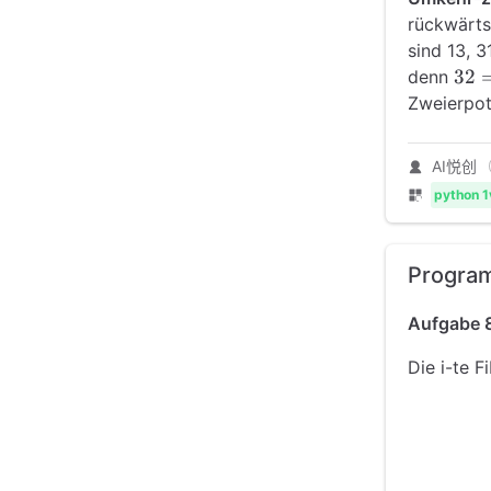
rückwärts
sind 13, 3
32
32
denn
=
Zweierpot
2^5
AI悦创
python 1
Progra
Aufgabe 
Die i-te F