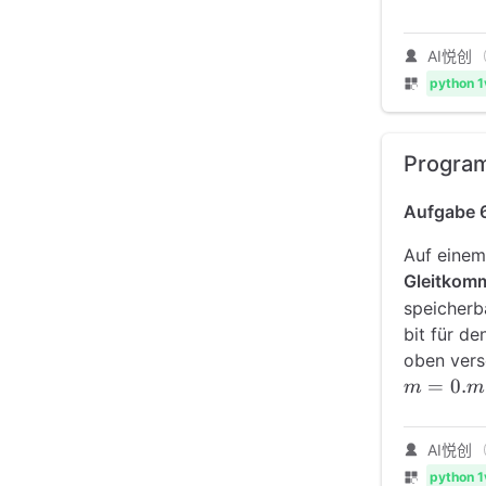
AI悦创
python 1
Progra
Aufgabe 
Auf einem 
Gleitkom
speicherba
bit für d
oben versc
m =
=
0.
m
m
0.m_1m
AI悦创
python 1