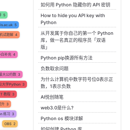
如何用 Python 隐藏你的 API 密钥
How to hide you API key with
导
5
Python
ris.ac.uk
5
从开发属于你自己的第一个 Python
机试题解
4
库，做一名真正的程序员「双语
版」
小白补充
4
Python pip换源所有方法
负数取余问题
最大公约数
3
为什么计算机中数字符号位0表示正
大学Python
3
数，1表示负数
PT 教程
3
AI悦创随笔
提升
3
web3.0是什么?
on 练习
3
Python os 模块详解
OBS
2
如何创建 Python 库