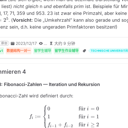
 liest)
nicht gleich
n
und ebenfalls prim
ist. Beispiele für M
1, 17, 71, 359 und 953. 23 ist zwar eine Primzahl, aber keine
5
=
2
. (
Vorsicht:
Die „Umkehrzahl“ kann also gerade und sog
enz sein, d.h. keine ungeraden Primfaktoren besitzen!)
2023/12/17
...
大约 9 分钟
原创
v1
数据结构一对一
留学生辅导
留学生作业辅导
TECHNISCHE UNIVERSITÄ
mmieren 4
8:
Fibonacci-Zahlen — Iteration und Rekursion
ibonacci-Zahl wird definiert durch:
⎧
f_i := \begin{cases} 0 & \t
0
f
u
¨
r
=
0
i
⎨
:=
1
f
u
¨
r
=
1
⎩
f
i
i
+
f
u
¨
r
≥
2
f
f
i
−
1
−
2
i
i