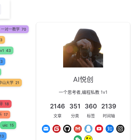
on 一对一教学
70
53
v1
43
33
AI悦创
中山大学
21
一个思考者,编程私教 1v1
辅导
18
2146
351
360
2139
析
17
文章
分类
标签
时间轴
uic
15
13