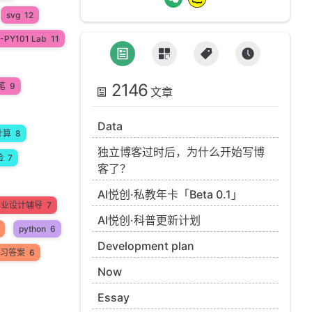
svg
12
-PY101 Lab
11
2146
笔
9
文章
Data
计算
8
独立博客过时后，为什么开始写博
验
7
客了？
AI悦创·私教年卡「Beta 0.1」
n毕业设计辅导
7
AI悦创·科普更新计划
python
6
Development plan
 练习答案
6
Now
Essay