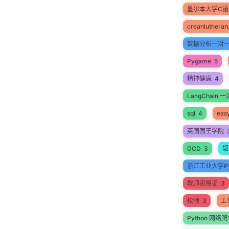
墨尔本大学C
creanlutheran
数据分析一对
Pygame
5
精神健康
4
LangChain
sql
4
easy
英国国王学院
GCD
3
辗
浙江工业大学Py
教师资格证
3
松弛
3
工
Python 网络