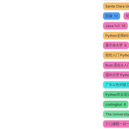
Santa Clara Un
前端
12
Java 1v1
10
Python全栈
墨尔本大学
9
轻松入门 Pyt
Rust 语言从
福州大学 Pyth
广东以色列理
Python毕业设
codingbat
6
The Universit
少儿编程一对