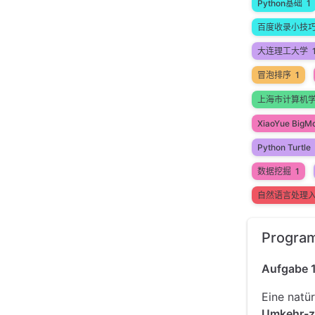
Python基础
1
百度收录小技
大连理工大学
冒泡排序
1
上海市计算机
XiaoYue BigM
Python Turtle
数据挖掘
1
自然语言处理
Progra
Aufgabe 1
Eine natü
Umkehr-z