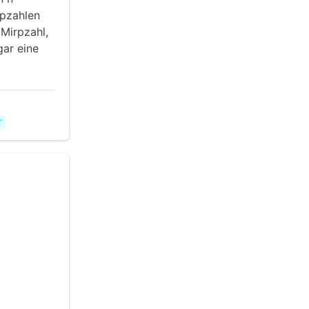
irpzahlen
 Mirpzahl,
ar eine
T
ext{für } i = 0 \\ 1 & \text{für } i = 1 \\ f_{i-1} + f