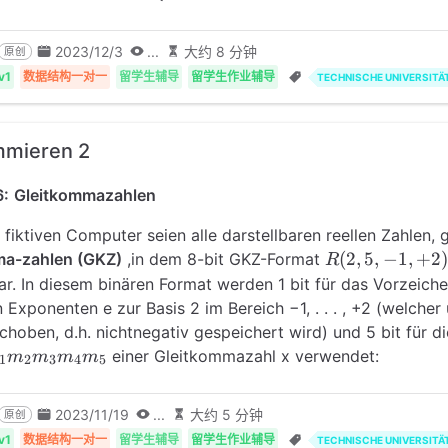
2023/12/3
...
大约 8 分钟
原创
v1
数据结构一对一
留学生辅导
留学生作业辅导
TECHNISCHE UNIVERSITÄ
mmieren 2
6:
Gleitkommazahlen
fiktiven Computer seien alle darstellbaren reellen Zahlen, 
R(2,5,−1,+2)
(
2
,
5
,
−
1
,
+
2
)
ma-zahlen (GKZ)
,in dem 8-bit GKZ-Format
R
r. In diesem binären Format werden 1 bit für das Vorzeiche
en Exponenten e zur Basis 2 im Bereich −1, . . . , +2 (welche
hoben, d.h. nichtnegativ gespeichert wird) und 5 bit für d
einer Gleitkommazahl x verwendet:
m
m
m
m
1
2
3
4
5
_2m_3m_4m_5
2023/11/19
...
大约 5 分钟
原创
v1
数据结构一对一
留学生辅导
留学生作业辅导
TECHNISCHE UNIVERSITÄ