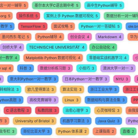
语言一对一辅导
5
墨尔本大学C语言期中考
5
高中生Python辅导
5
.org
5
操作系统
5
案例上手 Python 数据可视化
5
数据分析一对一辅
一教学
5
TensorFlow
5
面试攻略
5
Python一对一答疑帖
5
ole.b
墨问西东·笔记
5
Python辅导
4
创业会议
4
Markdown
4
华为
TECHNISCHE UNIVERSITÄT
4
剑桥大学
4
办公自动化
4
 一对一教学
4
Matplotlib Python 数据可视化
4
零基础实战机器学习
4
 sql
4
科普
3
数据分析练习题
3
小技巧
3
澳洲大学一对一
3
3
意大利Python一对一教学
3
日本Python一对一教学
3
NYU
3
转相除法
3
欧几里得算法
3
算法实现
3
浙江工业大学
3
浙江工业
thon真题
3
高校竞赛辅导
3
Linux
3
数据结构与算法合集
3
P
C 语言教程
3
私教回放
3
治愈心理学
3
心灵咖啡馆
3
自我
作
3
University of Bristol
3
机器学习算法
3
Java Quiz
3
Pyth
爬虫专栏
3
哥伦比亚大学
3
Python 体系课
2
上课指南
2
直播
2