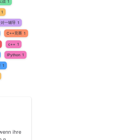
实战
1
1
一对一辅导
1
C++竞赛
1
c++
1
IPython
1
习
1
 wenn ihre
n n