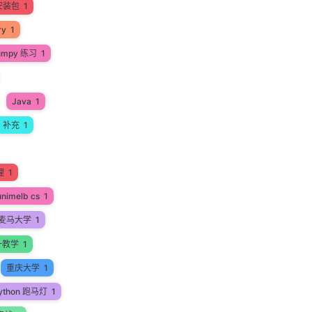
安装包
1
ry
1
umpy 练习
1
Java
1
a 补充
1
理
1
unimelb cs
1
麦马大学
1
一教学
1
重庆大学
1
ython 跑马灯
1