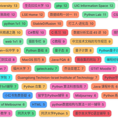
iversity
13
圣克拉拉大学
13
php
12
UIC Information Space
12
伦敦政经
12
LSE Home
12
数据结构一对一
11
Python Lab
11
CS
python 1v1
10
StableDiffusion
10
打工人·进化岛
10
60天精通之路
10
C#教程
10
C 练习
10
数据分析实战 45 讲
10
随
web 1v1
9
摄影专栏
9
C教程
9
中文技术文档的写作规范
9
hon—玩中学
9
Python 基础
8
量子态
8
量子计算
8
Python量子
入门到实战
8
MacOS 技巧
8
Java FQA
8
我收集的网站
7
编程经
on
7
福州大学
7
gatech.edu
7
乔治亚理工
7
GTIIT Moodle
7
工学院
7
Guangdong Technion-Israel Institute of Technology
7
Pytho
计1v1辅导
7
Python 合集
7
Python 算法科普指南
7
Java 课程补充
6
小红书免费答疑
6
留学生Python辅导
6
Midjourney
6
Python
y of Melbourne
6
HTML
5
python数据结构与算法一对一辅导
5
一教学
5
同济大学
5
同济大学Python
5
墨尔本大学C语言辅导
5