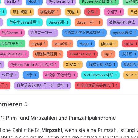
turtle
1
Host
1
Python auto
1
Python办公自动化
1
自动化
巧
1
软件破解
1
编程题解
1
友谊
1
幸福
1
心理学
1
自己
1
留学生Java辅导
1
Java辅导
1
Java一对一
1
数据结构与算法
PyCharm
1
C语言一对一
1
C语言大学不挂科辅导
1
python课设
1
学会竞赛平台
1
mysql
1
MacOS
1
Hugo
1
github
1
brew
1
odel README
1
编程私教题目
1
Final cut Pro
1
pip
1
小知识
1
1
Python Turtle 入门与实战
1
C FAQ
1
数据分析 FAQ
1
机器学
公开课
1
上手
1
AI悦创·天池计划
1
NYU Python 辅导
1
NLP
1
入门
1
自然语言处理入门一对一教学
1
中文自然语言处理入门
1
mmieren 5
1:
Prim- und Mirpzahlen und Primzahlpalindrome
rliche Zahl n heißt
Mirpzahl
, wenn sie eine Primzahl ist und
ahl
(die sich ergibt, wenn man die dezimale Darstellung vo