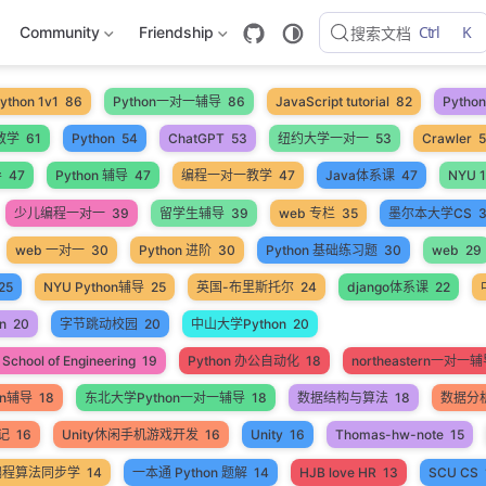
Ctrl
K
Community
Friendship
搜索文档
ython 1v1
86
Python一对一辅导
86
JavaScript tutorial
82
Pyth
教学
61
Python
54
ChatGPT
53
纽约大学一对一
53
Crawler
导
47
Python 辅导
47
编程一对一教学
47
Java体系课
47
NYU 1
少儿编程一对一
39
留学生辅导
39
web 专栏
35
墨尔本大学CS
web 一对一
30
Python 进阶
30
Python 基础练习题
30
web
29
25
NYU Python辅导
25
英国-布里斯托尔
24
django体系课
22
n
20
字节跳动校园
20
中山大学Python
20
School of Engineering
19
Python 办公自动化
18
northeastern一对一
on辅导
18
东北大学Python一对一辅导
18
数据结构与算法
18
数据分
笔记
16
Unity休闲手机游戏开发
16
Unity
16
Thomas-hw-note
15
编程算法同步学
14
一本通 Python 题解
14
HJB love HR
13
SCU CS