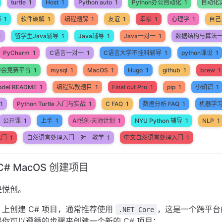
turtle
1
Host
1
Python auto
1
Python办公自动化
1
自动化
巧
1
软件破解
1
编程题解
1
友谊
1
幸福
1
心理学
1
自己
1
留学生Java辅导
1
Java辅导
1
Java一对一
1
数据结构与算法
PyCharm
1
C语言一对一
1
C语言大学不挂科辅导
1
python课设
1
学会竞赛平台
1
mysql
1
MacOS
1
Hugo
1
github
1
brew
1
odel README
1
编程私教题目
1
Final cut Pro
1
pip
1
小知识
1
1
Python Turtle 入门与实战
1
C FAQ
1
数据分析 FAQ
1
机器学
公开课
1
上手
1
AI悦创·天池计划
1
NYU Python 辅导
1
NLP
1
入门
1
自然语言处理入门一对一教学
1
中文自然语言处理入门
1
# MacOS 创建项目
是悦创。
OS 上创建 C# 项目，通常推荐使用
，这是一个跨平台
.NET Core
你可以遵循的步骤来创建一个新的 C# 项目：