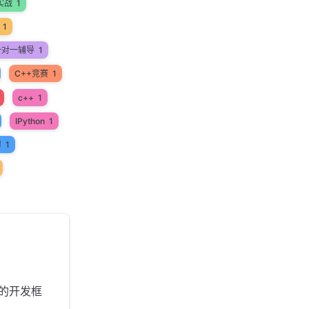
实战
1
1
一对一辅导
1
C++竞赛
1
c++
1
IPython
1
习
1
的开发框