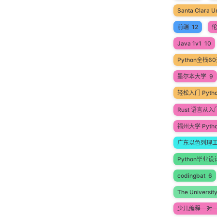
Santa Clara Un
前端
12
Java 1v1
10
Python全栈
墨尔本大学
9
轻松入门 Pyt
Rust 语言从
福州大学 Pyth
广东以色列理
Python毕业设
codingbat
6
The Universit
少儿编程一对