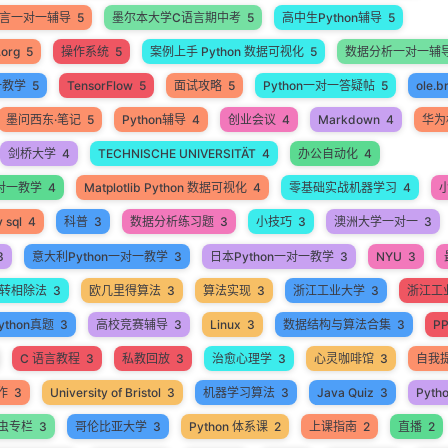
语言一对一辅导
5
墨尔本大学C语言期中考
5
高中生Python辅导
5
.org
5
操作系统
5
案例上手 Python 数据可视化
5
数据分析一对一辅
一教学
5
TensorFlow
5
面试攻略
5
Python一对一答疑帖
5
ole.b
墨问西东·笔记
5
Python辅导
4
创业会议
4
Markdown
4
华为
剑桥大学
4
TECHNISCHE UNIVERSITÄT
4
办公自动化
4
 一对一教学
4
Matplotlib Python 数据可视化
4
零基础实战机器学习
4
 sql
4
科普
3
数据分析练习题
3
小技巧
3
澳洲大学一对一
3
3
意大利Python一对一教学
3
日本Python一对一教学
3
NYU
3
转相除法
3
欧几里得算法
3
算法实现
3
浙江工业大学
3
浙江工业
thon真题
3
高校竞赛辅导
3
Linux
3
数据结构与算法合集
3
P
C 语言教程
3
私教回放
3
治愈心理学
3
心灵咖啡馆
3
自我
作
3
University of Bristol
3
机器学习算法
3
Java Quiz
3
Pyth
爬虫专栏
3
哥伦比亚大学
3
Python 体系课
2
上课指南
2
直播
2