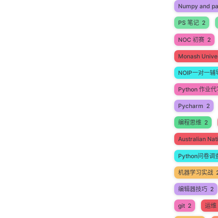
Numpy and p
PS 笔记
2
NOC 初赛
2
Monash Univer
NOIP一对一辅
Python 作业
Pycharm
2
编程思维
2
Australian N
Python问卷调
机器学习实战
编辑器技巧
2
git
2
运维