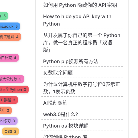
如何用 Python 隐藏你的 API 密钥
How to hide you API key with
导
5
Python
ris.ac.uk
5
从开发属于你自己的第一个 Python
机试题解
4
库，做一名真正的程序员「双语
版」
小白补充
4
Python pip换源所有方法
负数取余问题
最大公约数
3
为什么计算机中数字符号位0表示正
大学Python
3
数，1表示负数
PT 教程
3
AI悦创随笔
提升
3
web3.0是什么?
on 练习
3
Python os 模块详解
OBS
2
如何创建 Python 库