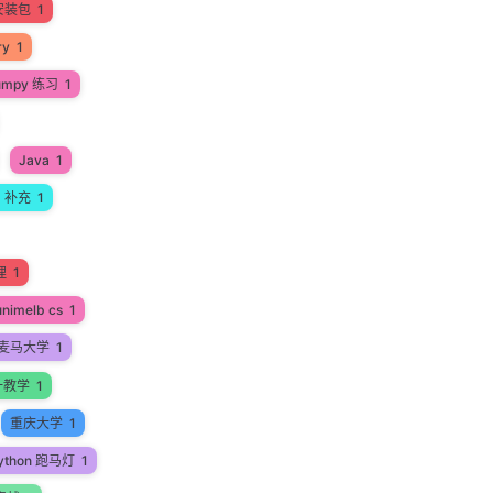
安装包
1
ry
1
umpy 练习
1
Java
1
a 补充
1
理
1
unimelb cs
1
麦马大学
1
一教学
1
重庆大学
1
ython 跑马灯
1