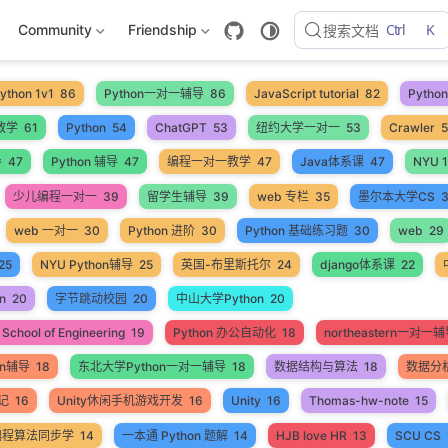
Ctrl
K
Community
Friendship
搜索文档
ython 1v1
86
Python一对一辅导
86
JavaScript tutorial
82
Pyth
教学
61
Python
54
ChatGPT
53
纽约大学一对一
53
Crawler
导
47
Python 辅导
47
编程一对一教学
47
Java体系课
47
NYU 1
少儿编程一对一
39
留学生辅导
39
web 专栏
35
墨尔本大学CS
web 一对一
30
Python 进阶
30
Python 基础练习题
30
web
29
25
NYU Python辅导
25
英国-布里斯托尔
24
django体系课
22
n
20
字节跳动校园
20
中山大学Python
20
School of Engineering
19
Python 办公自动化
18
northeastern一对一
on辅导
18
东北大学Python一对一辅导
18
数据结构与算法
18
数据分
笔记
16
Unity休闲手机游戏开发
16
Unity
16
Thomas-hw-note
15
编程算法同步学
14
一本通 Python 题解
14
HJB love HR
13
SCU CS