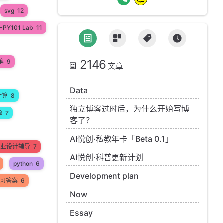
svg
12
-PY101 Lab
11
2146
笔
9
文章
Data
计算
8
独立博客过时后，为什么开始写博
验
7
客了？
AI悦创·私教年卡「Beta 0.1」
n毕业设计辅导
7
AI悦创·科普更新计划
python
6
Development plan
 练习答案
6
Now
Essay