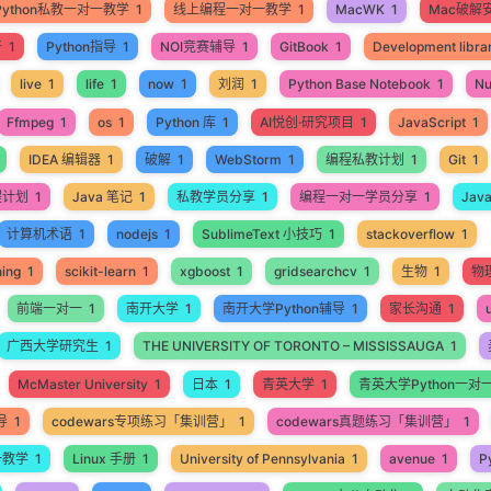
Python私教一对一教学
1
线上编程一对一教学
1
MacWK
1
Mac破解
开
1
Python指导
1
NOI竞赛辅导
1
GitBook
1
Development libra
live
1
life
1
now
1
刘润
1
Python Base Notebook
1
N
Ffmpeg
1
os
1
Python 库
1
AI悦创·研究项目
1
JavaScript
1
IDEA 编辑器
1
破解
1
WebStorm
1
编程私教计划
1
Git
1
程计划
1
Java 笔记
1
私教学员分享
1
编程一对一学员分享
1
Jav
计算机术语
1
nodejs
1
SublimeText 小技巧
1
stackoverflow
1
ning
1
scikit-learn
1
xgboost
1
gridsearchcv
1
生物
1
物
前端一对一
1
南开大学
1
南开大学Python辅导
1
家长沟通
1
广西大学研究生
1
THE UNIVERSITY OF TORONTO – MISSISSAUGA
1
McMaster University
1
日本
1
青英大学
1
青英大学Python一对
导
1
codewars专项练习「集训营」
1
codewars真题练习「集训营」
1
一教学
1
Linux 手册
1
University of Pennsylvania
1
avenue
1
P