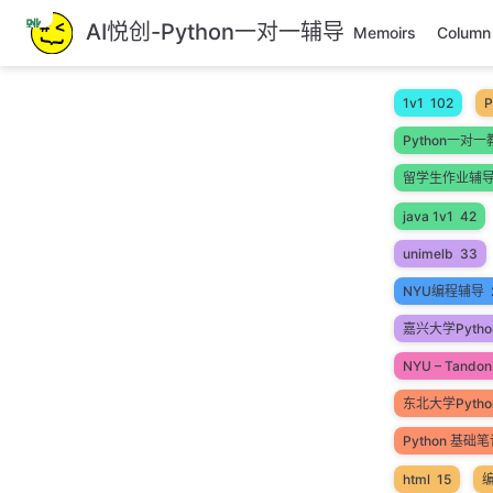
跳
AI悦创-Python一对一辅导
Memoirs
Column
至
主
要
1v1
102
P
內
Python一对一
容
留学生作业辅
java 1v1
42
unimelb
33
NYU编程辅导
嘉兴大学Pytho
NYU – Tandon 
东北大学Pyth
Python 基础
html
15