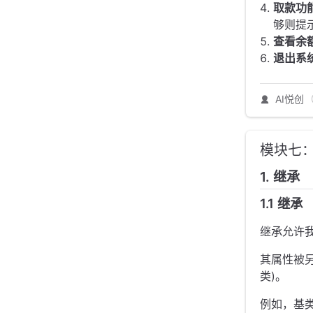
取款功
够则提
查看余
退出系
AI悦创
模块七
1. 继承
1.1 继承
继承允许
其属性被另一
类)。
例如，基类 