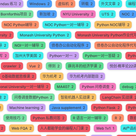
andas 练习
2
Windows
2
虚拟机
2
转载
2
外文文章
2
编程
Bornforthis项目
2
新加坡
2
NYU University
2
UTS
2
NOC
2
NOC Python辅导
2
NOC Python一对一辅导
2
Python NOC辅导
2
sity
2
Monash University Python
2
Monash University Python作业代
导
2
NOI一对一辅导
2
债卷办公自动化程序
2
债卷办公自动化程序代
代写
2
加州大学美国
2
Python一对一
2
Python一对一答疑
2
Pyt
crawler
2
Vue
2
得到
2
薛兆丰的经济学课
2
悦创·概率论22
0基础数据思维课
2
华为机考
2
华为机考内部题目
2
ational University一对一辅导
2
MA407
2
Python 问卷调查
2
debug
查
2
问卷调查数据Python
2
智能机器人实战课
2
LangChain 实战课
2
Machine learning
2
Java supplement
2
Python Flask
2
Pyt
使用技巧
2
Python 私教问答
2
R 语言一对一辅导
2
R
2
数
2
Web FQA
2
人人都能学会的编程入门课
2
Web 1v1
1
AI产品