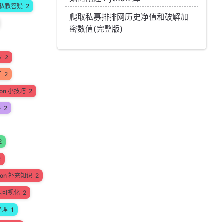
私教答疑
2
爬取私募排排网历史净值和破解加
密数值(完整版)
写
2
写
2
hon 小技巧
2
讲
2
2
2
hon 补充知识
2
据可视化
2
经理
1