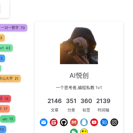
on 一对一教学
70
53
v1
43
33
AI悦创
中山大学
21
一个思考者,编程私教 1v1
辅导
18
2146
351
360
2139
析
17
文章
分类
标签
时间轴
uic
15
13