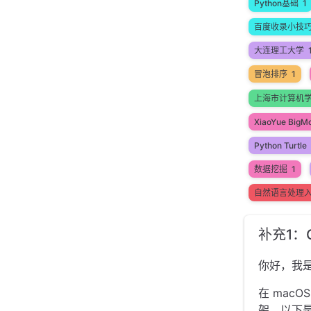
Python基础
1
百度收录小技
大连理工大学
冒泡排序
1
上海市计算机
XiaoYue BigM
Python Turtle
数据挖掘
1
自然语言处理
补充1：C
你好，我
在 mac
架。以下是