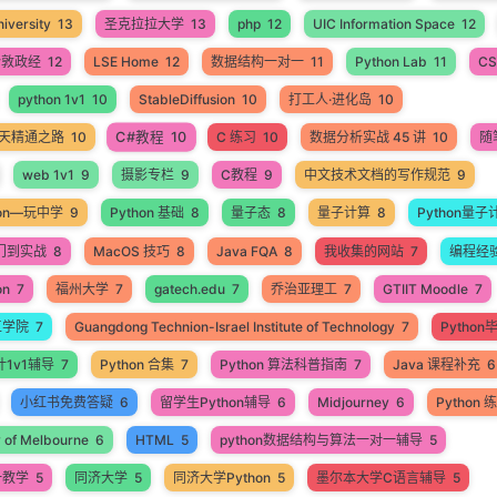
iversity
13
圣克拉拉大学
13
php
12
UIC Information Space
12
伦敦政经
12
LSE Home
12
数据结构一对一
11
Python Lab
11
CS
python 1v1
10
StableDiffusion
10
打工人·进化岛
10
C#教程
10
60天精通之路
10
C 练习
10
数据分析实战 45 讲
10
随
web 1v1
9
摄影专栏
9
C教程
9
中文技术文档的写作规范
9
hon—玩中学
9
Python 基础
8
量子态
8
量子计算
8
Python量子
入门到实战
8
MacOS 技巧
8
Java FQA
8
我收集的网站
7
编程经
on
7
福州大学
7
gatech.edu
7
乔治亚理工
7
GTIIT Moodle
7
工学院
7
Guangdong Technion-Israel Institute of Technology
7
Pytho
计1v1辅导
7
Python 合集
7
Python 算法科普指南
7
Java 课程补充
6
小红书免费答疑
6
留学生Python辅导
6
Midjourney
6
Python
y of Melbourne
6
HTML
5
python数据结构与算法一对一辅导
5
一教学
5
同济大学
5
同济大学Python
5
墨尔本大学C语言辅导
5