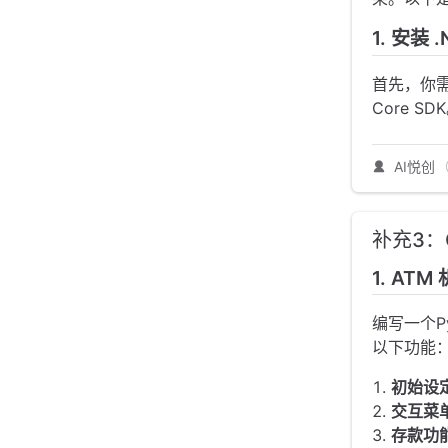
1. 安装 .
首先，你
Core 
AI悦创
补充3：
1. ATM
编写一个P
以下功能
初始设
交互菜
存款功