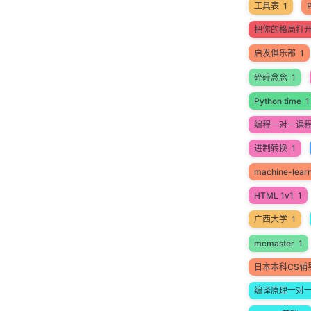
工具表
1
把你的格局打
启发俱乐部
1
碎碎念念
1
Python time
1
编程一对一课
进制转换
1
machine-lear
HTML 1v1
1
广西大学
1
mcmaster
1
日本本科CS辅
编译原理一对