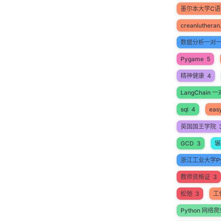
墨尔本大学C
creanlutheran
数据分析一对
Pygame
5
精神健康
4
LangChain
sql
4
easy
英国国王学院
GCD
3
辗
浙江工业大学Py
教师资格证
3
松弛
3
工
Python 网络