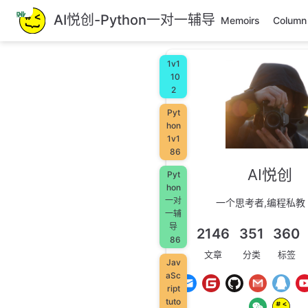
跳
AI悦创-Python一对一辅导
Memoirs
Column
至
主
要
1v1
內
10
容
2
Pyt
hon
1v1
86
AI悦创
Pyt
hon
一对
一个思考者,编程私教 1
一辅
导
2146
351
360
86
文章
分类
标签
Jav
aSc
ript
tuto