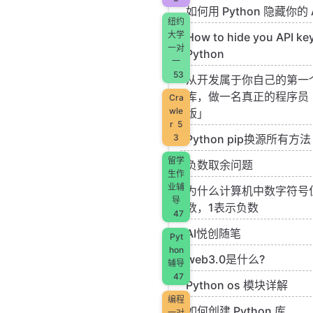
如何用 Python 隐藏你的 
纽约
大学
How to hide you API ke
一对
Python
一
53
从开发属于你自己的第一个 
库，做一名真正的程序员
Cra
wle
版」
r
5
3
Python pip换源所有方法
留学
负数取余问题
生作
业辅
为什么计算机中数字符号
导
数，1表示负数
47
AI悦创随笔
Pyt
hon
web3.0是什么?
辅导
47
Python os 模块详解
编程
如何创建 Python 库
一对