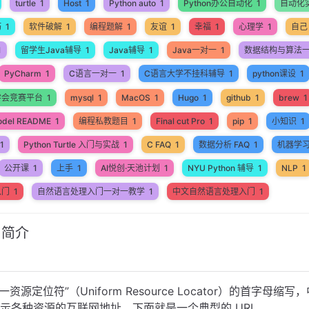
turtle
1
Host
1
Python auto
1
Python办公自动化
1
自动化
巧
1
软件破解
1
编程题解
1
友谊
1
幸福
1
心理学
1
自己
1
留学生Java辅导
1
Java辅导
1
Java一对一
1
数据结构与算法
PyCharm
1
C语言一对一
1
C语言大学不挂科辅导
1
python课设
1
学会竞赛平台
1
mysql
1
MacOS
1
Hugo
1
github
1
brew
1
odel README
1
编程私教题目
1
Final cut Pro
1
pip
1
小知识
1
1
Python Turtle 入门与实战
1
C FAQ
1
数据分析 FAQ
1
机器学
公开课
1
上手
1
AI悦创·天池计划
1
NYU Python 辅导
1
NLP
1
入门
1
自然语言处理入门一对一教学
1
中文自然语言处理入门
1
L 简介
统一资源定位符”（Uniform Resource Locator）的首字母缩
表示各种资源的互联网地址。下面就是一个典型的 URL。