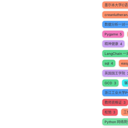
墨尔本大学C
creanlutheran
数据分析一对
Pygame
5
精神健康
4
LangChain
sql
4
easy
英国国王学院
GCD
3
辗
浙江工业大学Py
教师资格证
3
松弛
3
工
Python 网络