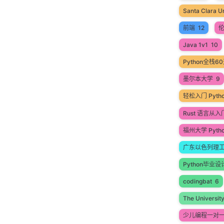
Santa Clara Un
前端
12
Java 1v1
10
Python全栈
墨尔本大学
9
轻松入门 Pyt
Rust 语言从
福州大学 Pyth
广东以色列理
Python毕业设
codingbat
6
The Universit
少儿编程一对