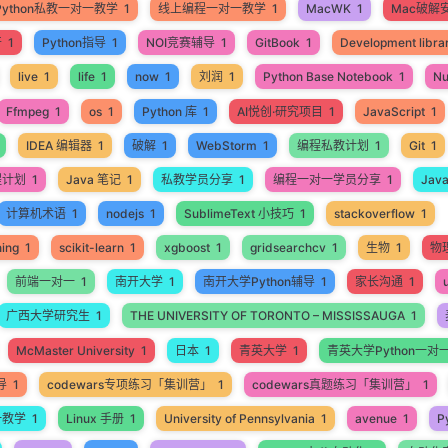
Python私教一对一教学
1
线上编程一对一教学
1
MacWK
1
Mac破解
开
1
Python指导
1
NOI竞赛辅导
1
GitBook
1
Development libra
live
1
life
1
now
1
刘润
1
Python Base Notebook
1
N
Ffmpeg
1
os
1
Python 库
1
AI悦创·研究项目
1
JavaScript
1
IDEA 编辑器
1
破解
1
WebStorm
1
编程私教计划
1
Git
1
程计划
1
Java 笔记
1
私教学员分享
1
编程一对一学员分享
1
Jav
计算机术语
1
nodejs
1
SublimeText 小技巧
1
stackoverflow
1
ning
1
scikit-learn
1
xgboost
1
gridsearchcv
1
生物
1
物
前端一对一
1
南开大学
1
南开大学Python辅导
1
家长沟通
1
广西大学研究生
1
THE UNIVERSITY OF TORONTO – MISSISSAUGA
1
McMaster University
1
日本
1
青英大学
1
青英大学Python一对
导
1
codewars专项练习「集训营」
1
codewars真题练习「集训营」
1
一教学
1
Linux 手册
1
University of Pennsylvania
1
avenue
1
P