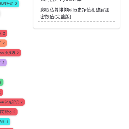
私教答疑
2
爬取私募排排网历史净值和破解加
密数值(完整版)
写
2
写
2
hon 小技巧
2
讲
2
2
2
hon 补充知识
2
据可视化
2
经理
1