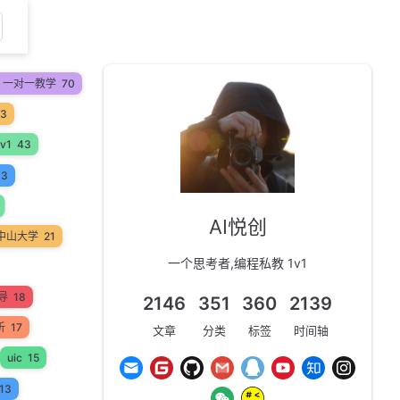
on 一对一教学
70
53
v1
43
33
AI悦创
中山大学
21
一个思考者,编程私教 1v1
辅导
18
2146
351
360
2139
析
17
文章
分类
标签
时间轴
uic
15
13