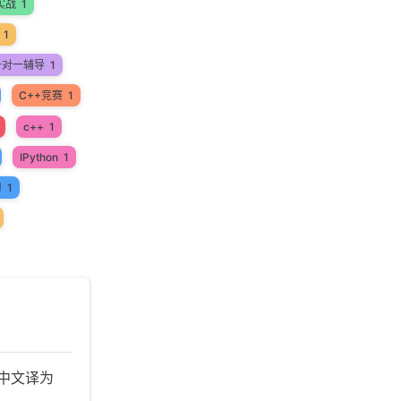
实战
1
1
一对一辅导
1
C++竞赛
1
c++
1
IPython
1
习
1
写，中文译为