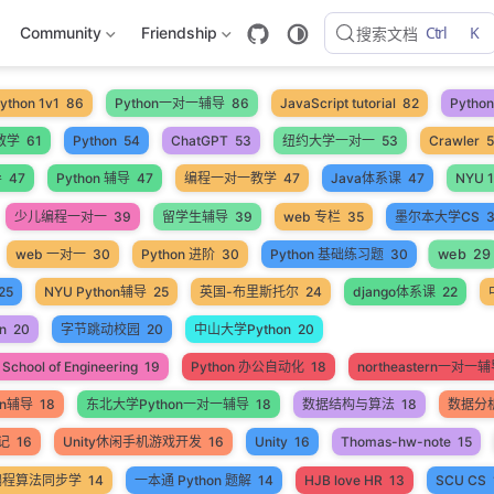
Ctrl
K
Community
Friendship
搜索文档
ython 1v1
86
Python一对一辅导
86
JavaScript tutorial
82
Pyth
教学
61
Python
54
ChatGPT
53
纽约大学一对一
53
Crawler
导
47
Python 辅导
47
编程一对一教学
47
Java体系课
47
NYU 1
少儿编程一对一
39
留学生辅导
39
web 专栏
35
墨尔本大学CS
web
29
web 一对一
30
Python 进阶
30
Python 基础练习题
30
25
NYU Python辅导
25
英国-布里斯托尔
24
django体系课
22
n
20
字节跳动校园
20
中山大学Python
20
School of Engineering
19
Python 办公自动化
18
northeastern一对一
on辅导
18
东北大学Python一对一辅导
18
数据结构与算法
18
数据分
笔记
16
Unity休闲手机游戏开发
16
Unity
16
Thomas-hw-note
15
编程算法同步学
14
一本通 Python 题解
14
HJB love HR
13
SCU CS