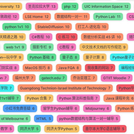
iversity
13
圣克拉拉大学
13
php
12
UIC Information Space
12
伦敦政经
12
LSE Home
12
数据结构一对一
11
Python Lab
11
CS
python 1v1
10
StableDiffusion
10
打工人·进化岛
10
60天精通之路
10
C#教程
10
C 练习
10
数据分析实战 45 讲
10
随
web 1v1
9
摄影专栏
9
C教程
9
中文技术文档的写作规范
9
hon—玩中学
9
Python 基础
8
量子态
8
量子计算
8
Python量子
入门到实战
8
MacOS 技巧
8
Java FQA
8
我收集的网站
7
编程经
on
7
福州大学
7
gatech.edu
7
乔治亚理工
7
GTIIT Moodle
7
工学院
7
Guangdong Technion-Israel Institute of Technology
7
Pytho
计1v1辅导
7
Python 合集
7
Python 算法科普指南
7
Java 课程补充
6
小红书免费答疑
6
留学生Python辅导
6
Midjourney
6
Python
y of Melbourne
6
HTML
5
python数据结构与算法一对一辅导
5
一教学
5
同济大学
5
同济大学Python
5
墨尔本大学C语言辅导
5