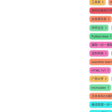
工具表
1
把你的格局打
启发俱乐部
1
碎碎念念
1
Python time
1
编程一对一课
进制转换
1
machine-lear
HTML 1v1
1
广西大学
1
mcmaster
1
日本本科CS辅
编译原理一对