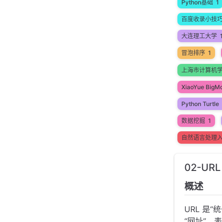
Python基础
1
百度收录小技
大连理工大学
冒泡排序
1
上海市计算机
XiaoYue BigM
Python Turtle
数据挖掘
1
自然语言处理
02-UR
概述
URL 是“
“网址”，