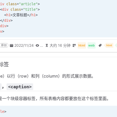
iv
 class
=
"article"
>
<
div
 class
=
"title"
>
  <
h1
>文章标题</
h1
>
</
div
>
div
>
v
>
2022/11/24
...
大约 16 分钟
html
web
原创
html
格标签
ble）以行（row）和列（column）的形式展示数据。
，
<caption>
是一个块级容器标签，所有表格内容都要放在这个标签里面。
le
>