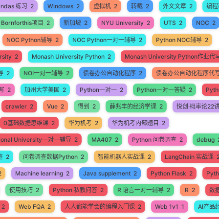
andas 练习
2
Windows
2
虚拟机
2
转载
2
外文文章
2
编程
Bornforthis项目
2
新加坡
2
NYU University
2
UTS
2
NOC
2
NOC Python辅导
2
NOC Python一对一辅导
2
Python NOC辅导
2
sity
2
Monash University Python
2
Monash University Python作业代
导
2
NOI一对一辅导
2
债卷办公自动化程序
2
债卷办公自动化程序代
代写
2
加州大学美国
2
Python一对一
2
Python一对一答疑
2
Pyt
crawler
2
Vue
2
得到
2
薛兆丰的经济学课
2
悦创·概率论22
0基础数据思维课
2
华为机考
2
华为机考内部题目
2
ational University一对一辅导
2
MA407
2
Python 问卷调查
2
debug
查
2
问卷调查数据Python
2
智能机器人实战课
2
LangChain 实战课
2
Machine learning
2
Java supplement
2
Python Flask
2
Pyt
使用技巧
2
Python 私教问答
2
R 语言一对一辅导
2
R
2
数
2
Web FQA
2
人人都能学会的编程入门课
2
Web 1v1
1
AI产品