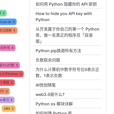
如何用 Python 隐藏你的 API 密钥
How to hide you API key with
导
5
Python
ris.ac.uk
5
从开发属于你自己的第一个 Python
机试题解
4
库，做一名真正的程序员「双语
版」
小白补充
4
Python pip换源所有方法
负数取余问题
最大公约数
3
为什么计算机中数字符号位0表示正
大学Python
3
数，1表示负数
PT 教程
3
AI悦创随笔
提升
3
web3.0是什么?
on 练习
3
Python os 模块详解
OBS
2
如何创建 Python 库