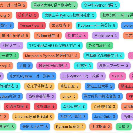
语言一对一辅导
5
墨尔本大学C语言期中考
5
高中生Python辅导
5
.org
5
操作系统
5
案例上手 Python 数据可视化
5
数据分析一对一辅
一教学
5
TensorFlow
5
面试攻略
5
Python一对一答疑帖
5
ole.b
墨问西东·笔记
5
Python辅导
4
创业会议
4
Markdown
4
华为
剑桥大学
4
TECHNISCHE UNIVERSITÄT
4
办公自动化
4
 一对一教学
4
Matplotlib Python 数据可视化
4
零基础实战机器学习
4
 sql
4
科普
3
数据分析练习题
3
小技巧
3
澳洲大学一对一
3
3
意大利Python一对一教学
3
日本Python一对一教学
3
NYU
3
转相除法
3
欧几里得算法
3
算法实现
3
浙江工业大学
3
浙江工业
thon真题
3
高校竞赛辅导
3
Linux
3
数据结构与算法合集
3
P
C 语言教程
3
私教回放
3
治愈心理学
3
心灵咖啡馆
3
自我
作
3
University of Bristol
3
机器学习算法
3
Java Quiz
3
Pyth
爬虫专栏
3
哥伦比亚大学
3
Python 体系课
2
上课指南
2
直播
2