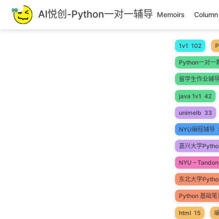
跳
AI悦创-Python一对一辅导
Memoirs
Column
至
主
要
1v1
102
P
內
Python一对一
容
留学生作业辅
java 1v1
42
unimelb
33
NYU编程辅导
嘉兴大学Pytho
NYU – Tandon 
东北大学Pyth
Python 基础
html
15