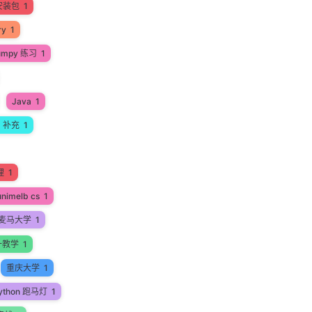
安装包
1
ry
1
umpy 练习
1
Java
1
a 补充
1
理
1
unimelb cs
1
麦马大学
1
一教学
1
重庆大学
1
ython 跑马灯
1