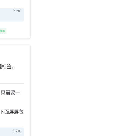
web
理标签。
网页需要一
，下面层层包