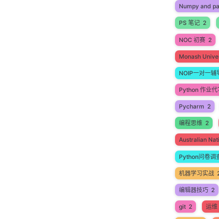
Numpy and p
PS 笔记
2
NOC 初赛
2
Monash Univer
NOIP一对一辅
Python 作业
Pycharm
2
编程思维
2
Australian N
Python问卷调
机器学习实战
编辑器技巧
2
git
2
运维