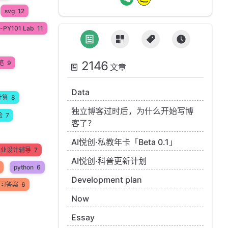
svg
12
-PY101 Lab
11
2146
笔
9
文章
Data
计算
8
独立博客过时后，为什么开始写博
验
7
客了？
AI悦创·私教年卡「Beta 0.1」
n毕业设计辅导
7
AI悦创·科普更新计划
python
6
Development plan
 练习答案
6
Now
Essay