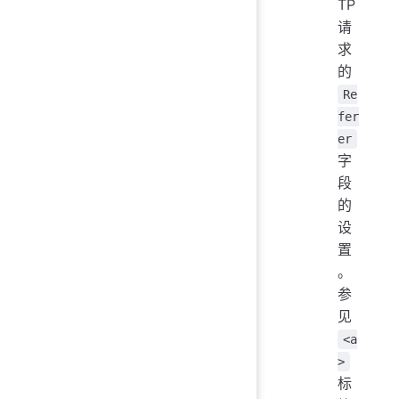
TP
请
求
的
Re
fer
er
字
段
的
设
置
。
参
见
<a
>
标