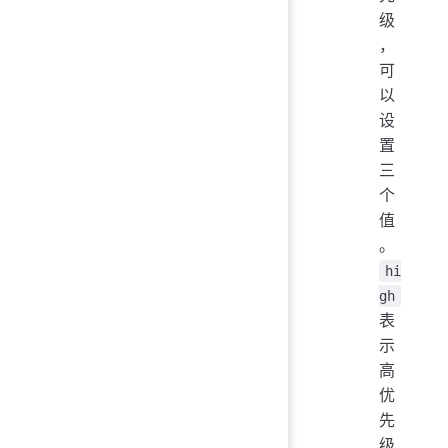
级
，
可
以
设
置
三
个
值
。
hi
gh
表
示
高
优
先
级