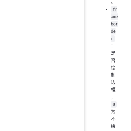
。
fr
ame
bor
de
r
：
是
否
绘
制
边
框
，
0
为
不
绘