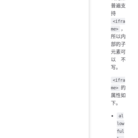
普遍支
持
<ifra
，
me>
所以内
部的子
元素可
以不
写。
<ifra
的
me>
属性如
下。
al
low
ful