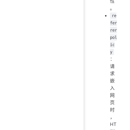
性
。
re
fer
rer
pol
ic
y
：
请
求
嵌
入
网
页
时
，
HT