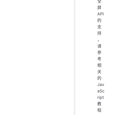
全
屏
API
的
支
持
，
请
参
考
相
关
的
Jav
aSc
ript
教
程