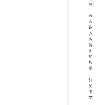
ox
：
设
置
嵌
入
的
网
页
的
权
限
，
详
见
下
文
。