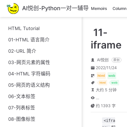
跳
AI悦创-Python一对一辅导
Memoirs
Column
至
主
要
HTML Tutorial
11-
內
容
01-HTML 语言简介
iframe
02-URL 简介
AI悦创
原创
03-网页元素的属性
2022/11/24
04-HTML 字符编码
html
web
html
web
05-网页的语义结构
大约 5 分钟
06-文本标签
...
约 1393 字
07-列表标签
08-图像标签
<ifra