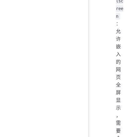
lsc
ree
n
：
允
许
嵌
入
的
网
页
全
屏
显
示
，
需
要