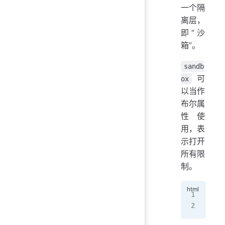
一个隔
离层，
即“沙
箱”。
sandb
可
ox
以当作
布尔属
性使
用，表
示打开
所有限
制。
<
if
</
i