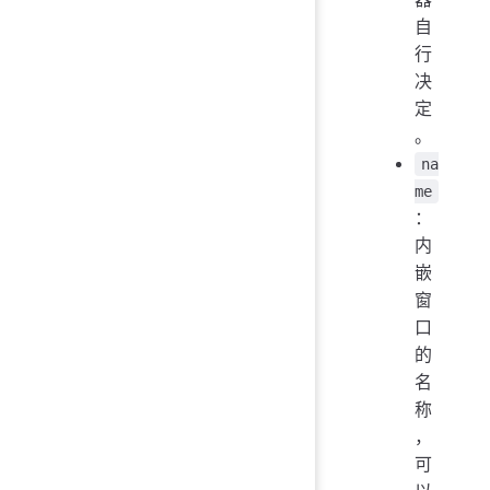
自
行
决
定
。
na
me
：
内
嵌
窗
口
的
名
称
，
可