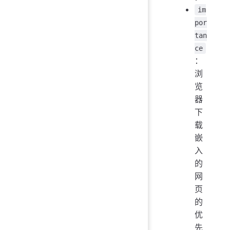
im
por
tan
ce
：
浏
览
器
下
载
嵌
入
的
网
页
的
优
先