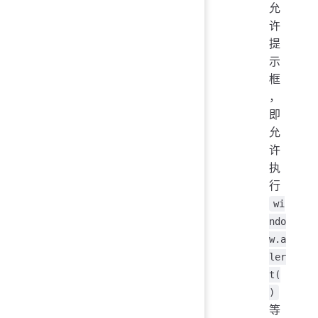
允
许
提
示
框
，
即
允
许
执
行
wi
ndo
w.a
ler
t(
)
等