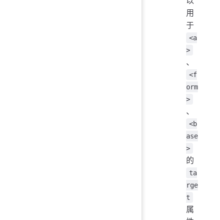
以
用
于
<a
>
、
<f
orm
>
、
<b
ase
>
的
ta
rge
t
属