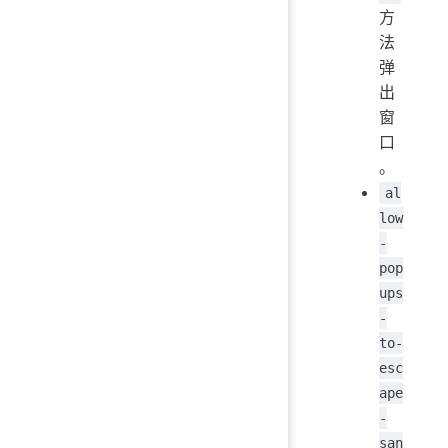
方
法
弹
出
窗
口
。
al
low
-
pop
ups
-
to-
esc
ape
-
san