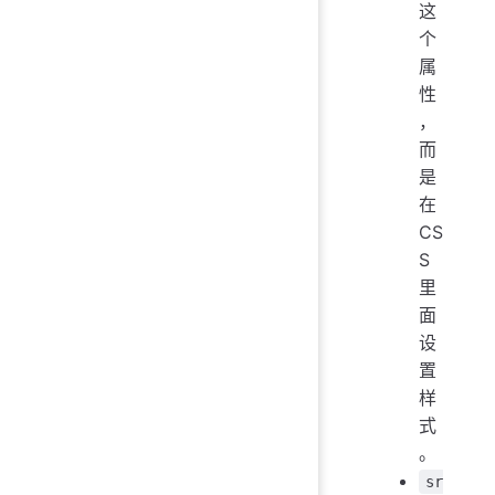
这
个
属
性
，
而
是
在
CS
S
里
面
设
置
样
式
。
sr