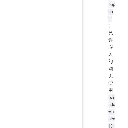
pop
up
s
：
允
许
嵌
入
的
网
页
使
用
wi
ndo
w.o
pen
()