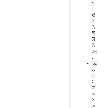
c
：
嵌
入
的
网
页
的
UR
L。
wi
dt
h
：
显
示
区
域