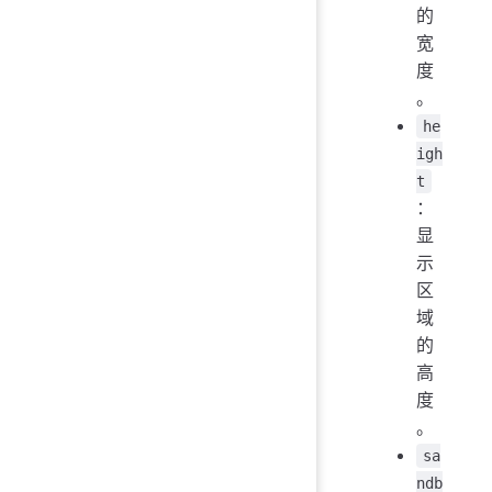
的
宽
度
。
he
igh
t
：
显
示
区
域
的
高
度
。
sa
ndb