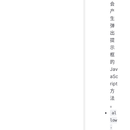
会
产
生
弹
出
提
示
框
的
Jav
aSc
ript
方
法
。
al
low
-