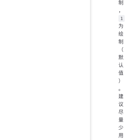
制
，
1
为
绘
制
（
默
认
值
）
。
建
议
尽
量
少
用