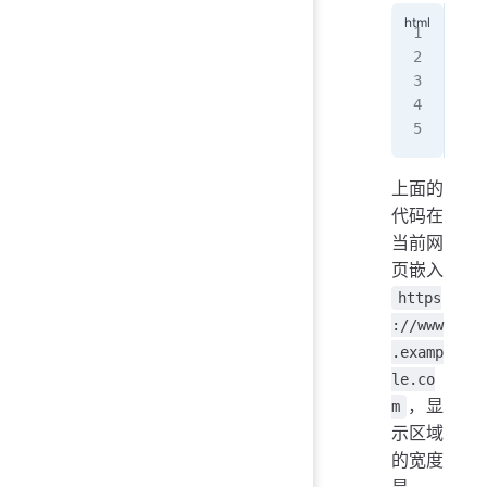
<
if
   
   
  <
</
i
上面的
代码在
当前网
页嵌入
https
://www
.examp
le.co
，显
m
示区域
的宽度
是