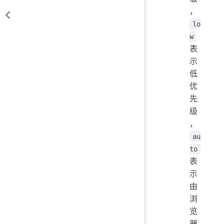
，
lo
w
表
示
低
优
先
级
，
au
to
表
示
由
浏
览
器