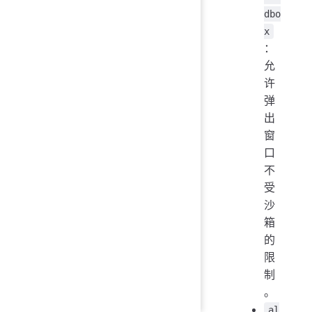
dbo
x
：
允
许
弹
出
窗
口
不
受
沙
箱
的
限
制
。
al