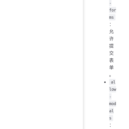
-
for
ms
：
允
许
提
交
表
单
。
al
low
-
mod
al
s
：