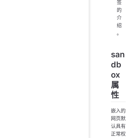
签
的
介
绍
。
san
db
ox
属
性
嵌入的
网页默
认具有
正常权