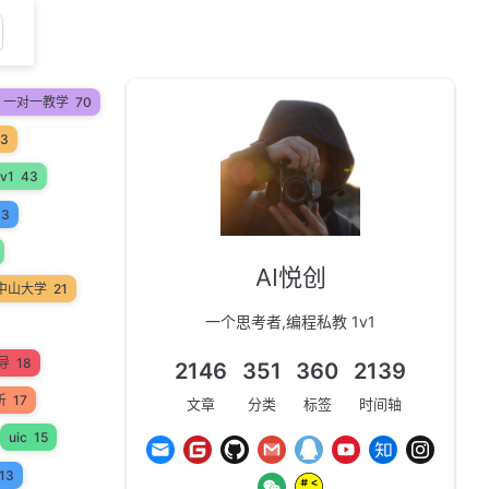
on 一对一教学
70
53
v1
43
33
AI悦创
中山大学
21
一个思考者,编程私教 1v1
辅导
18
2146
351
360
2139
析
17
文章
分类
标签
时间轴
uic
15
13