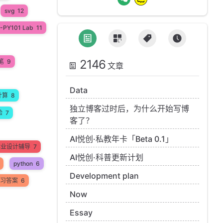
svg
12
-PY101 Lab
11
2146
笔
9
文章
Data
计算
8
独立博客过时后，为什么开始写博
验
7
客了？
AI悦创·私教年卡「Beta 0.1」
n毕业设计辅导
7
AI悦创·科普更新计划
python
6
Development plan
 练习答案
6
Now
Essay