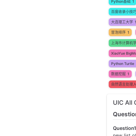
Python基础
1
百度收录小技
大连理工大学
冒泡排序
1
上海市计算机
XiaoYue BigM
Python Turtle
数据挖掘
1
自然语言处理
UIC A
Questio
Question
new list 