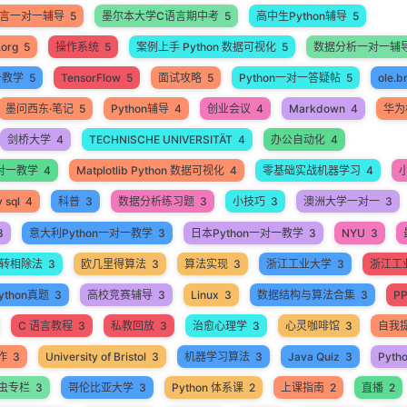
语言一对一辅导
5
墨尔本大学C语言期中考
5
高中生Python辅导
5
.org
5
操作系统
5
案例上手 Python 数据可视化
5
数据分析一对一辅
一教学
5
TensorFlow
5
面试攻略
5
Python一对一答疑帖
5
ole.b
墨问西东·笔记
5
Python辅导
4
创业会议
4
Markdown
4
华为
剑桥大学
4
TECHNISCHE UNIVERSITÄT
4
办公自动化
4
 一对一教学
4
Matplotlib Python 数据可视化
4
零基础实战机器学习
4
 sql
4
科普
3
数据分析练习题
3
小技巧
3
澳洲大学一对一
3
3
意大利Python一对一教学
3
日本Python一对一教学
3
NYU
3
转相除法
3
欧几里得算法
3
算法实现
3
浙江工业大学
3
浙江工业
thon真题
3
高校竞赛辅导
3
Linux
3
数据结构与算法合集
3
P
C 语言教程
3
私教回放
3
治愈心理学
3
心灵咖啡馆
3
自我
作
3
University of Bristol
3
机器学习算法
3
Java Quiz
3
Pyth
爬虫专栏
3
哥伦比亚大学
3
Python 体系课
2
上课指南
2
直播
2