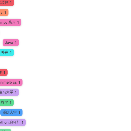
安装包
1
ry
1
umpy 练习
1
Java
1
a 补充
1
理
1
unimelb cs
1
麦马大学
1
一教学
1
重庆大学
1
ython 跑马灯
1