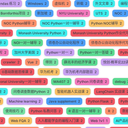
andas 练习
2
Windows
2
虚拟机
2
转载
2
外文文章
2
编程
Bornforthis项目
2
新加坡
2
NYU University
2
UTS
2
NOC
2
NOC Python辅导
2
NOC Python一对一辅导
2
Python NOC辅导
2
sity
2
Monash University Python
2
Monash University Python作业代
导
2
NOI一对一辅导
2
债卷办公自动化程序
2
债卷办公自动化程序代
代写
2
加州大学美国
2
Python一对一
2
Python一对一答疑
2
Pyt
crawler
2
Vue
2
得到
2
薛兆丰的经济学课
2
悦创·概率论22
0基础数据思维课
2
华为机考
2
华为机考内部题目
2
ational University一对一辅导
2
MA407
2
Python 问卷调查
2
debug
查
2
问卷调查数据Python
2
智能机器人实战课
2
LangChain 实战课
2
Machine learning
2
Java supplement
2
Python Flask
2
Pyt
使用技巧
2
Python 私教问答
2
R 语言一对一辅导
2
R
2
数
2
Web FQA
2
人人都能学会的编程入门课
2
Web 1v1
1
AI产品