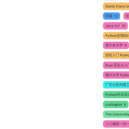
Santa Clara Un
前端
12
Java 1v1
10
Python全栈
墨尔本大学
9
轻松入门 Pyt
Rust 语言从
福州大学 Pyth
广东以色列理
Python毕业设
codingbat
6
The Universit
少儿编程一对