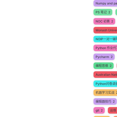
Numpy and p
PS 笔记
2
NOC 初赛
2
Monash Univer
NOIP一对一辅
Python 作业
Pycharm
2
编程思维
2
Australian N
Python问卷调
机器学习实战
编辑器技巧
2
git
2
运维