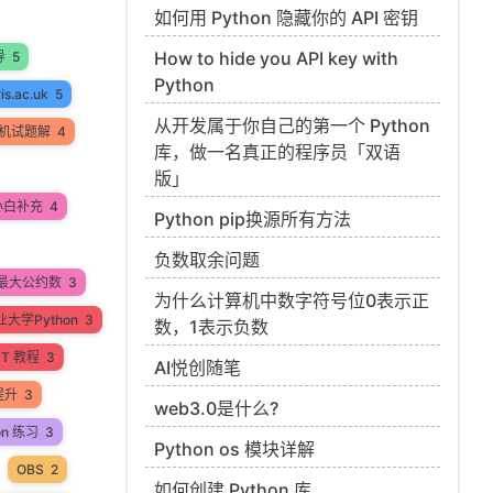
如何用 Python 隐藏你的 API 密钥
How to hide you API key with
导
5
Python
ris.ac.uk
5
从开发属于你自己的第一个 Python
机试题解
4
库，做一名真正的程序员「双语
版」
小白补充
4
Python pip换源所有方法
负数取余问题
最大公约数
3
为什么计算机中数字符号位0表示正
大学Python
3
数，1表示负数
PT 教程
3
AI悦创随笔
提升
3
web3.0是什么?
on 练习
3
Python os 模块详解
OBS
2
如何创建 Python 库