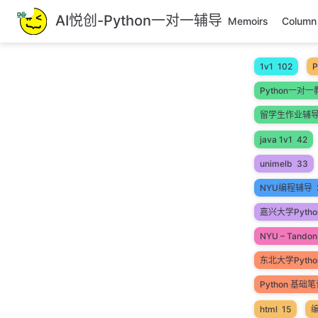
跳
AI悦创-Python一对一辅导
Memoirs
Column
至
主
要
1v1
102
P
內
Python一对一
容
留学生作业辅
java 1v1
42
unimelb
33
NYU编程辅导
嘉兴大学Pytho
NYU – Tandon 
东北大学Pyth
Python 基础
html
15