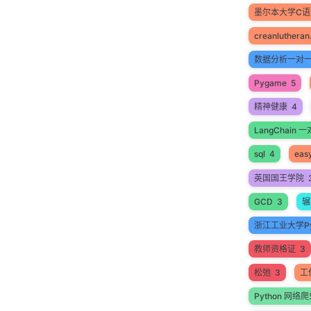
墨尔本大学C
creanlutheran
数据分析一对
Pygame
5
精神健康
4
LangChain
sql
4
easy
英国国王学院
GCD
3
辗
浙江工业大学Py
教师资格证
3
松弛
3
工
Python 网络