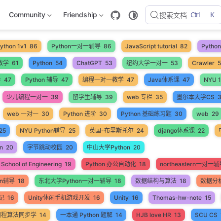
Ctrl
K
Community
Friendship
搜索文档
ython 1v1
86
Python一对一辅导
86
JavaScript tutorial
82
Pyth
教学
61
Python
54
ChatGPT
53
纽约大学一对一
53
Crawler
导
47
Python 辅导
47
编程一对一教学
47
Java体系课
47
NYU 1
少儿编程一对一
39
留学生辅导
39
web 专栏
35
墨尔本大学CS
web 一对一
30
Python 进阶
30
Python 基础练习题
30
web
29
25
NYU Python辅导
25
英国-布里斯托尔
24
django体系课
22
n
20
字节跳动校园
20
中山大学Python
20
School of Engineering
19
Python 办公自动化
18
northeastern一对一
on辅导
18
东北大学Python一对一辅导
18
数据结构与算法
18
数据分
笔记
16
Unity休闲手机游戏开发
16
Unity
16
Thomas-hw-note
15
编程算法同步学
14
一本通 Python 题解
14
HJB love HR
13
SCU CS