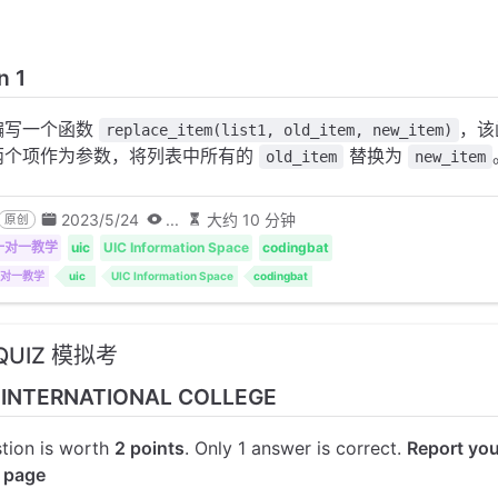
n 1
编写一个函数
，该
replace_item(list1, old_item, new_item)
两个项作为参数，将列表中所有的
替换为
old_item
new_item
2023/5/24
...
大约 10 分钟
原创
 一对一教学
uic
UIC Information Space
codingbat
 一对一教学
uic
UIC Information Space
codingbat
l QUIZ 模拟考
 INTERNATIONAL COLLEGE
tion is worth
2 points
. Only 1 answer is correct.
Report yo
t page