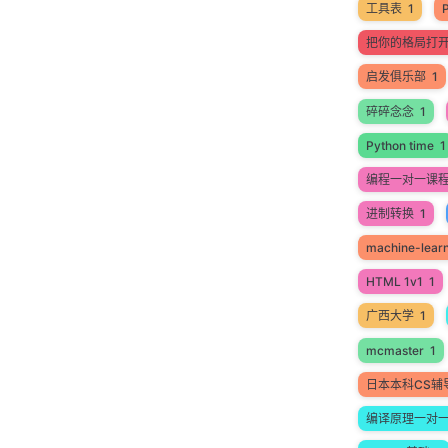
工具表
1
把你的格局打
启发俱乐部
1
碎碎念念
1
Python time
1
编程一对一课
进制转换
1
machine-lear
HTML 1v1
1
广西大学
1
mcmaster
1
日本本科CS辅
编译原理一对