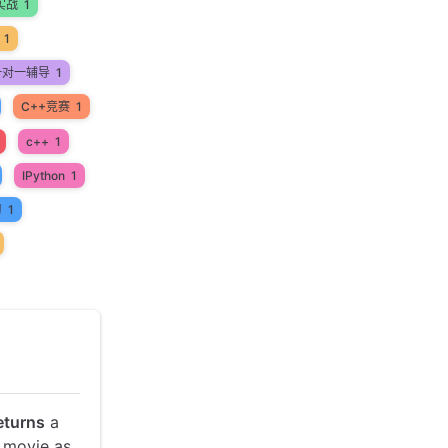
实战
1
1
一对一辅导
1
C++竞赛
1
c++
1
IPython
1
习
1
eturns
a
f movie as