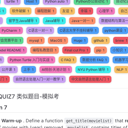
turtle
1
Host
1
Python auto
1
Python办公自动化
1
自动化
巧
1
软件破解
1
编程题解
1
友谊
1
幸福
1
心理学
1
自己
1
留学生Java辅导
1
Java辅导
1
Java一对一
1
数据结构与算法
PyCharm
1
C语言一对一
1
C语言大学不挂科辅导
1
python课设
1
学会竞赛平台
1
mysql
1
MacOS
1
Hugo
1
github
1
brew
1
odel README
1
编程私教题目
1
Final cut Pro
1
pip
1
小知识
1
1
Python Turtle 入门与实战
1
C FAQ
1
数据分析 FAQ
1
机器学
公开课
1
上手
1
AI悦创·天池计划
1
NYU Python 辅导
1
NLP
1
入门
1
自然语言处理入门一对一教学
1
中文自然语言处理入门
1
ll QUIZ7 类似题目-模拟考
n 7
1 Warm-up
. Define a function
that
r
get_title(movielist)
of movies with (year) removed.
contains titles o
movielist