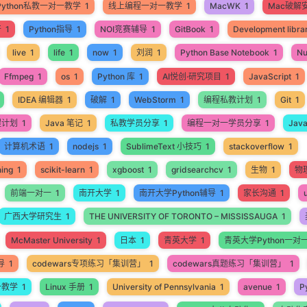
Python私教一对一教学
1
线上编程一对一教学
1
MacWK
1
Mac破解
开
1
Python指导
1
NOI竞赛辅导
1
GitBook
1
Development libra
live
1
life
1
now
1
刘润
1
Python Base Notebook
1
N
Ffmpeg
1
os
1
Python 库
1
AI悦创·研究项目
1
JavaScript
1
IDEA 编辑器
1
破解
1
WebStorm
1
编程私教计划
1
Git
1
程计划
1
Java 笔记
1
私教学员分享
1
编程一对一学员分享
1
Jav
计算机术语
1
nodejs
1
SublimeText 小技巧
1
stackoverflow
1
ning
1
scikit-learn
1
xgboost
1
gridsearchcv
1
生物
1
物
前端一对一
1
南开大学
1
南开大学Python辅导
1
家长沟通
1
广西大学研究生
1
THE UNIVERSITY OF TORONTO – MISSISSAUGA
1
McMaster University
1
日本
1
青英大学
1
青英大学Python一对
导
1
codewars专项练习「集训营」
1
codewars真题练习「集训营」
1
一教学
1
Linux 手册
1
University of Pennsylvania
1
avenue
1
P