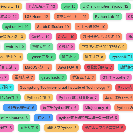
UIC Information Space
12
iversity
13
圣克拉拉大学
13
php
12
伦敦政经
12
LSE Home
12
数据结构一对一
11
Python Lab
11
CS
python 1v1
10
StableDiffusion
10
打工人·进化岛
10
60天精通之路
10
C#教程
10
C 练习
10
数据分析实战 45 讲
10
随
web 1v1
9
摄影专栏
9
C教程
9
中文技术文档的写作规范
9
hon—玩中学
9
Python 基础
8
量子态
8
量子计算
8
Python量子
入门到实战
8
MacOS 技巧
8
Java FQA
8
我收集的网站
7
编程经
on
7
福州大学
7
gatech.edu
7
乔治亚理工
7
GTIIT Moodle
7
工学院
7
Guangdong Technion-Israel Institute of Technology
7
Pytho
计1v1辅导
7
Python 合集
7
Python 算法科普指南
7
Java 课程补充
6
小红书免费答疑
6
留学生Python辅导
6
Midjourney
6
Python
y of Melbourne
6
HTML
5
python数据结构与算法一对一辅导
5
一教学
5
同济大学
5
同济大学Python
5
墨尔本大学C语言辅导
5