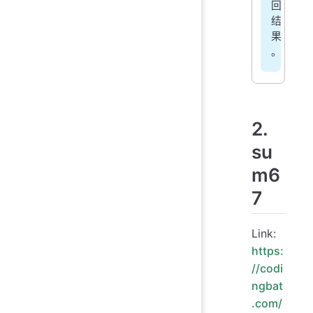
回
结
果
。
2.
su
m6
7
Link:
https:
//codi
ngbat
.com/