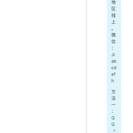
地
区
线
上
。
微
信
：
Ji
ab
cd
ef
h
方
法
一
：
Q
Q