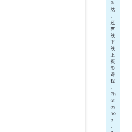
当
然
，
还
有
线
下
线
上
摄
影
课
程
、
Ph
ot
os
ho
p
、