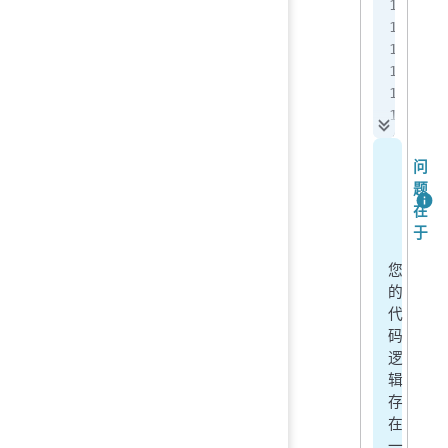
 
 
 
 
r
p
问
题
在
于
您
的
代
码
逻
辑
存
在
一