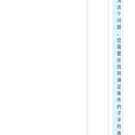
决
这
个
问
题
，
您
需
要
在
找
到
满
足
条
件
的
子
字
符
串