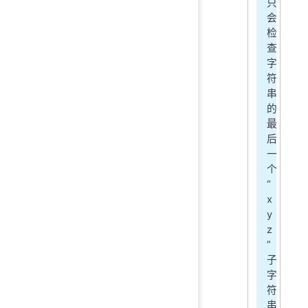
只
会
检
查
字
符
串
的
最
后
一
个
“
x
y
z
”
子
字
符
串