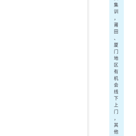
集
训
，
莆
田
、
厦
门
地
区
有
机
会
线
下
上
门
，
其
他