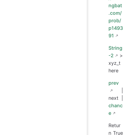
ngbat
.com/
prob/
p1493
91
String
-2
>
xyz_t
here
prev
|
next |
chanc
e
Retur
n True