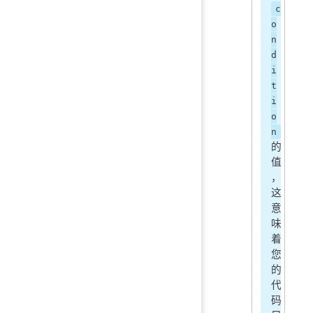
c
o
n
d
i
t
i
o
n
的
值
，
这
意
味
着
您
的
代
码