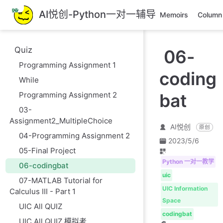
跳
AI悦创-Python一对一辅导
Memoirs
Column
至
主
要
Quiz
06-
內
Programming Assignment 1
容
coding
While
Programming Assignment 2
bat
03-
Assignment2_MultipleChoice
AI悦创
原创
04-Programming Assignment 2
2023/5/6
05-Final Project
Python 一对一教学
06-codingbat
uic
07-MATLAB Tutorial for
UIC Information
Calculus III - Part 1
Space
UIC All QUIZ
codingbat
UIC All QUIZ 模拟考