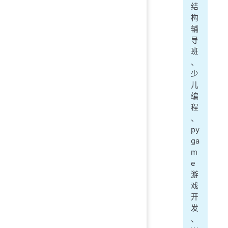
结
构
辅
导
班
、
少
儿
编
程
、
py
ga
m
e
游
戏
开
发
、