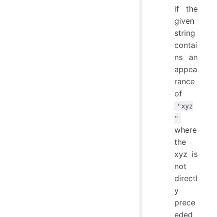
if the
given
string
contai
ns an
appea
rance
of
"xyz
"
where
the
xyz is
not
directl
y
prece
eded