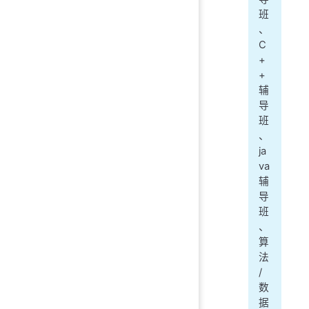
班
、
C
+
+
辅
导
班
、
ja
va
辅
导
班
、
算
法
/
数
据