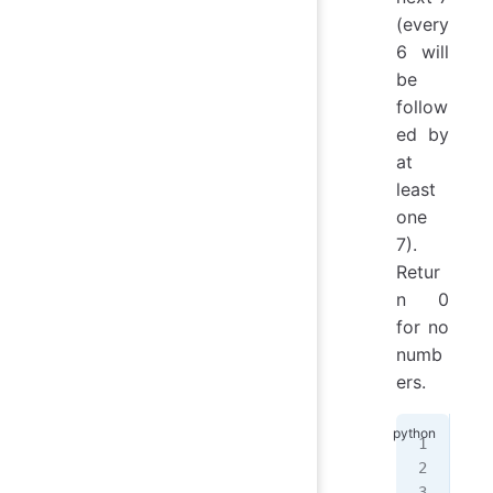
(every
6 will
be
follow
ed by
at
least
one
7).
Retur
n 0
for no
numb
ers.
sum
sum
sum