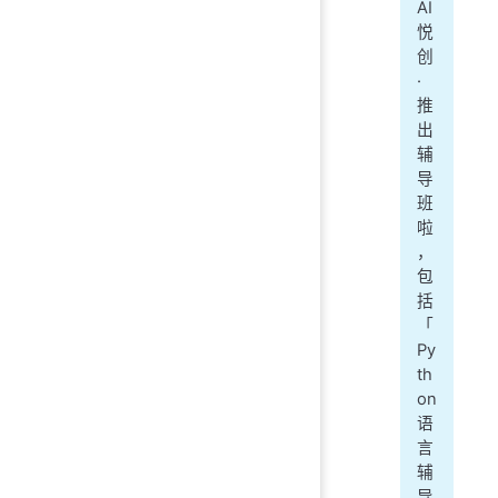
AI
悦
创
·
推
出
辅
导
班
啦
，
包
括
「
Py
th
on
语
言
辅
导