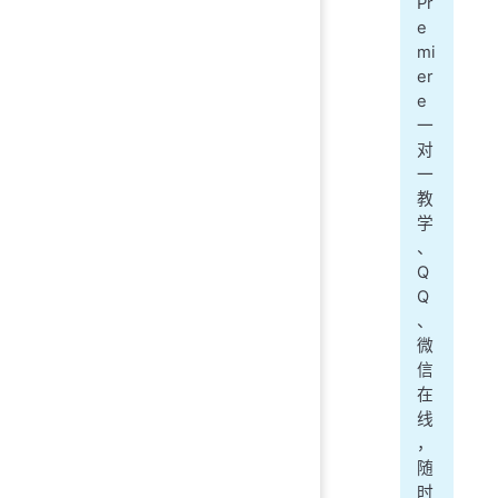
Pr
e
mi
er
e
一
对
一
教
学
、
Q
Q
、
微
信
在
线
，
随
时