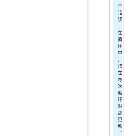
个
错
误
。
在
循
环
中
，
您
在
每
次
循
环
时
都
更
新
了