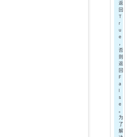
返
回
T
r
u
e
，
否
则
返
回
F
a
l
s
e
。
为
了
解