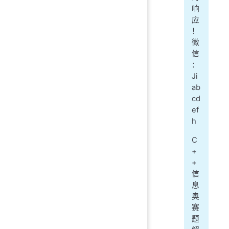
响
应
！
微
信
：
Ji
ab
cd
ef
h
C
+
+
信
息
奥
赛
题