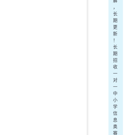
解
，
长
期
更
新
！
长
期
招
收
一
对
一
中
小
学
信
息
奥
赛