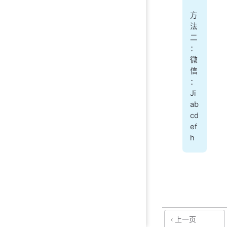
方
法
二
：
微
信
：
Ji
ab
cd
ef
h
上一页