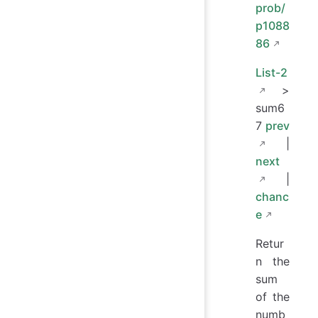
prob/
p1088
86
List-2
>
sum6
7
prev
|
next
|
chanc
e
Retur
n the
sum
of the
numb