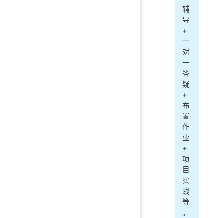
辅
导
+
一
对
一
答
疑
+
布
置
作
业
+
项
目
实
践
等
。