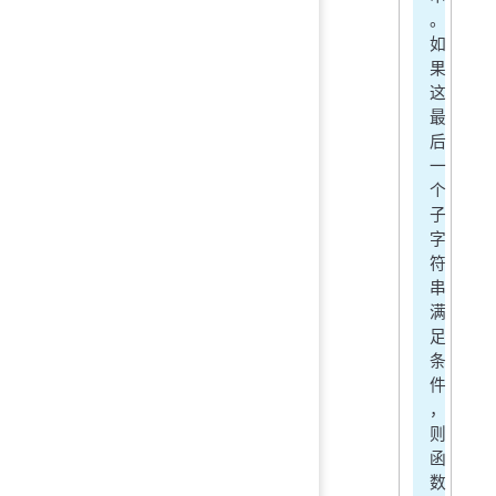
。
如
果
这
最
后
一
个
子
字
符
串
满
足
条
件
，
则
函
数