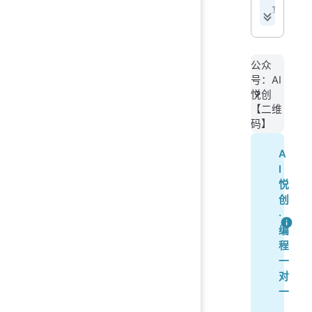
 
 
 
公众
 
号：AI
 
悦创
【二维
 
码】
 
A
I
p
悦
p
创
p
·
编
程
一
对
一