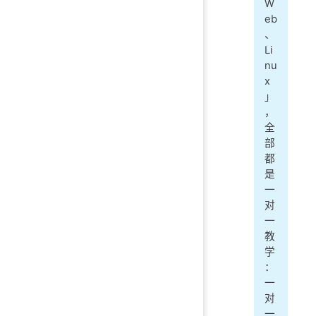
W
eb
、
Li
nu
x
」
，
全
部
都
是
一
对
一
教
学
：
一
对
一