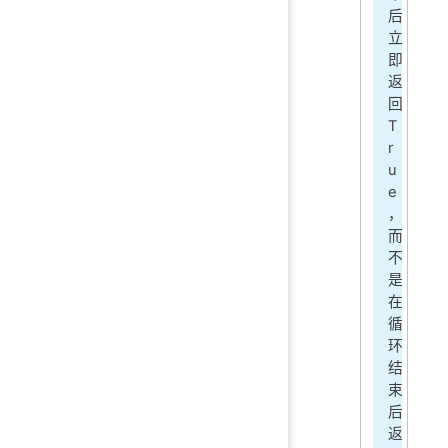
后
立
即
返
回
T
r
u
e
，
而
不
是
在
循
环
结
束
后
返