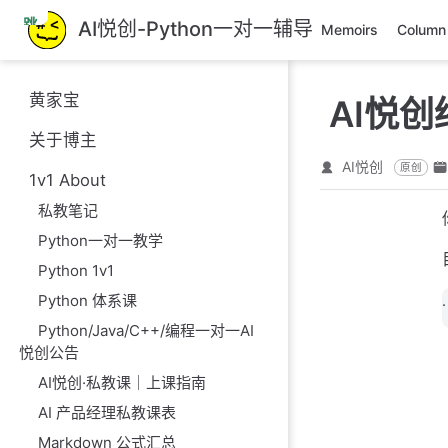
跳
AI悦创-Python一对一辅导
Memoirs
Column
至
主
要
黄家宝
AI悦创
內
容
关于博主
AI悦创
原创
1v1 About
私教笔记
Python一对一教学
Python 1v1
Python 体系课
.
Python/Java/C++/编程一对一AI
悦创公告
AI悦创·私教课｜上课指南
AI 产品经理私教课表
Markdown 公式汇总