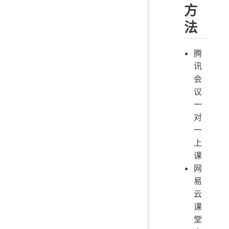
方
法
腾
讯
会
议
一
对
一
上
课
网
易
云
课
堂