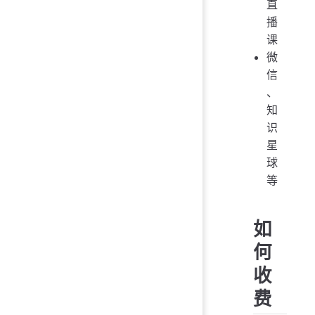
直
播
课
微
信
、
知
识
星
球
等
如
何
收
费