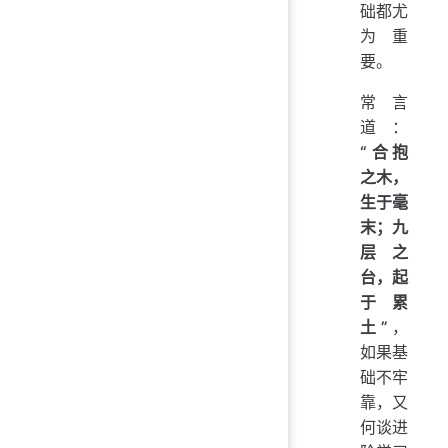
础都尤
为重
要。
常言
道：
“合抱
之木，
生于毫
末；九
层之
台，起
于累
土”
，
如果基
础不牢
靠，又
何谈进