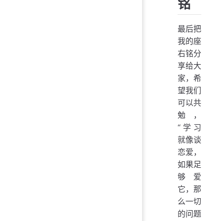
铭
最后把
我的座
右铭分
享给大
家，希
望我们
可以共
勉，
“学习
就像谈
恋爱，
如果足
够爱
它，那
么一切
的问题