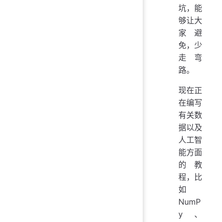
坑，能
够让大
家避
免，少
走弯
路。
现在正
在编写
有关数
据以及
人工智
能方面
的教
程，比
如
NumP
y、