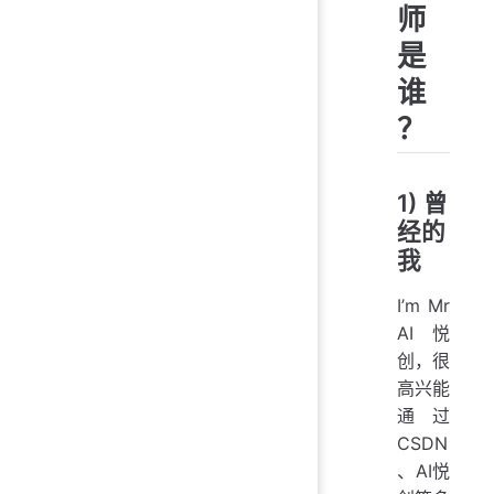
师
是
谁
？
1) 曾
经的
我
I’m Mr
AI悦
创，很
高兴能
通过
CSDN
、AI悦