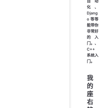
自动
化、
Djang
o 等等
能带你
非常好
的入
门。、
C++
系统入
门。
我
的
座
右