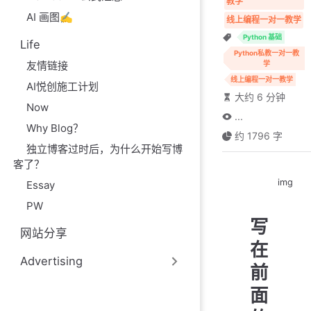
教学
AI 画图✍️
线上编程一对一教学
Python 基础
Life
Python私教一对一教
友情链接
学
线上编程一对一教学
AI悦创施工计划
大约 6 分钟
Now
...
Why Blog？
约 1796 字
独立博客过时后，为什么开始写博
客了？
img
Essay
PW
写
网站分享
在
Advertising
前
面