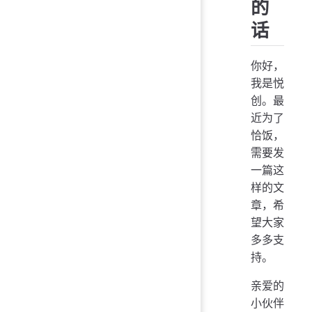
的
话
你好，
我是悦
创。最
近为了
恰饭，
需要发
一篇这
样的文
章，希
望大家
多多支
持。
亲爱的
小伙伴