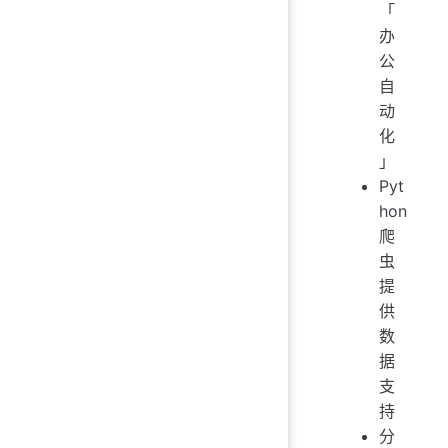
「
办
公
自
动
化
」
Pyt
hon
爬
虫
提
供
数
据
支
持
分