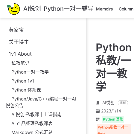
跳
AI悦创-Python一对一辅导
Memoirs
Column
至
主
要
黄家宝
內
容
关于博主
Python
1v1 About
私教/一
私教笔记
对一教
Python一对一教学
Python 1v1
学
Python 体系课
Python/Java/C++/编程一对一AI
AI悦创
原创
悦创公告
2023/1/14
AI悦创·私教课｜上课指南
Python 基础
AI 产品经理私教课表
Python私教一对一
Markdown 公式汇总