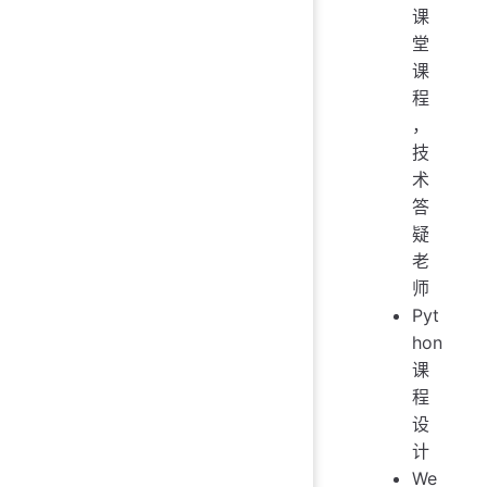
课
堂
课
程
，
技
术
答
疑
老
师
Pyt
hon
课
程
设
计
We