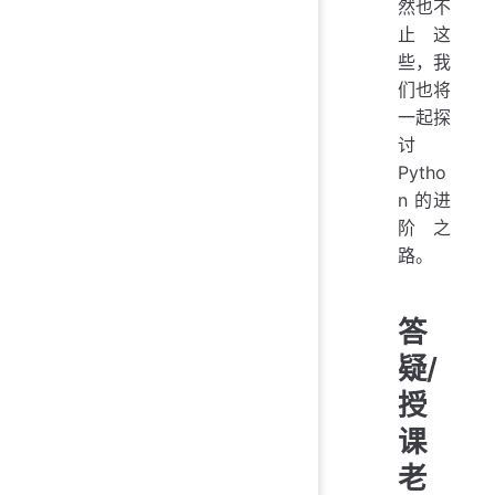
然也不
止这
些，我
们也将
一起探
讨
Pytho
n 的进
阶之
路。
答
疑/
授
课
老