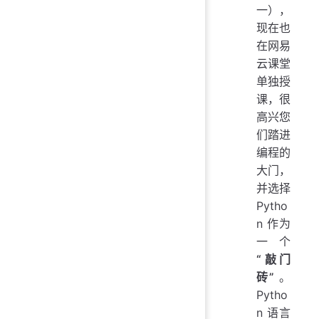
一），
现在也
在网易
云课堂
单独授
课，很
高兴您
们踏进
编程的
大门，
并选择
Pytho
n 作为
一个
“敲门
砖”
。
Pytho
n 语言