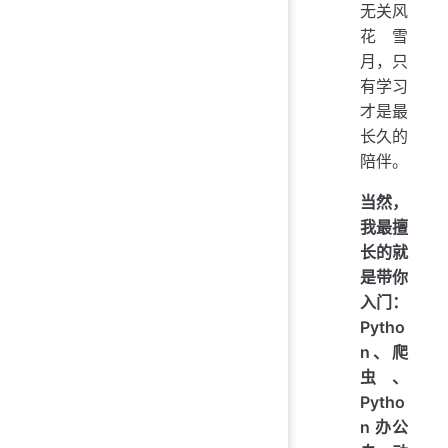
无关风
花雪
月，只
有学习
才是最
长久的
陪伴。
当然，
我最擅
长的就
是带你
入门：
Pytho
n、爬
虫、
Pytho
n 办公