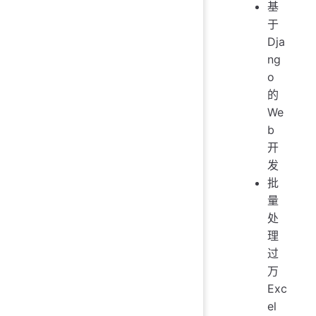
基
于
Dja
ng
o
的
We
b
开
发
批
量
处
理
过
万
Exc
el