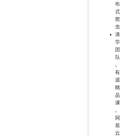
布
式
爬
虫
清
华
团
队
、
有
道
精
品
课
、
网
易
云