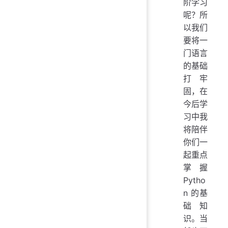
阶学习
呢？所
以我们
要将一
门语言
的基础
打牢
固，在
今后学
习中我
将陪伴
你们一
起重点
掌握
Pytho
n 的基
础知
识。当