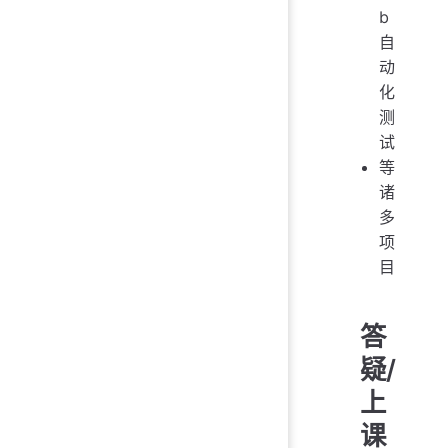
b
自
动
化
测
试
等
诸
多
项
目
答
疑/
上
课