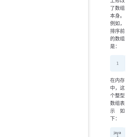
上修改
了数组
本身。
例如，
排序前
的数组
是：
int
在内存
中，这
个整型
数组表
示如
下：
   