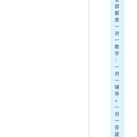
部
都
是
一
对
一
教
学
：
一
对
一
辅
导
+
一
对
一
答
疑