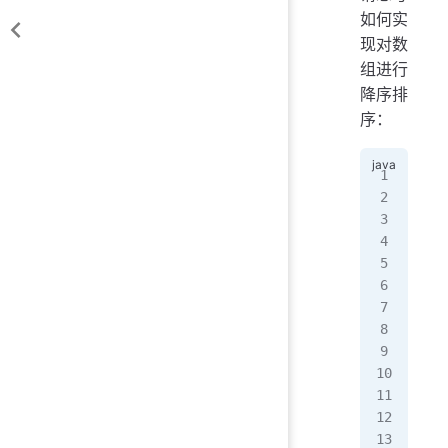
如何实
现对数
组进行
降序排
序：
//
imp
pub
   
   
  
   
   
  
   
   
   