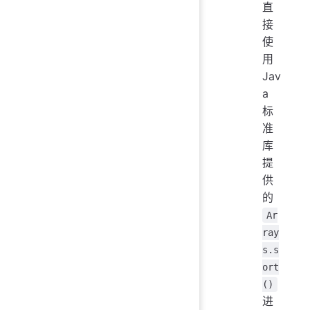
直
接
使
用
Jav
a
标
准
库
提
供
的
Ar
ray
s.s
ort
()
进