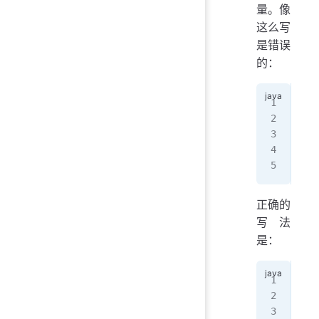
量。像
这么写
是错误
的：
int
int
x 
=
y 
=
正确的
写法
是：
int
int