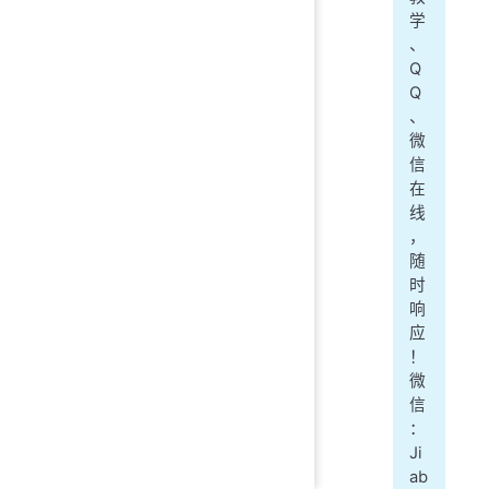
学
、
Q
Q
、
微
信
在
线
，
随
时
响
应
！
微
信
：
Ji
ab