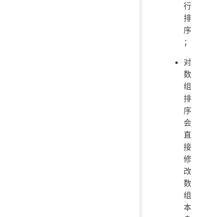
行
排
序
；
对
数
组
排
序
会
直
接
修
改
数
组
本