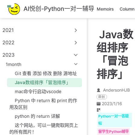
跳
AI悦创-Python一对一辅导
Memoirs
Column
至
主
要
2021
Java数
內
容
2022
组排序
2023
「冒泡
1month
排序」
Git 查看 添加 修改 删除 源地址
Java数组排序「冒泡排序」
AndersonHJB
mac命令行启动vscode
原创
Python 中 return 和 print 的作
2023/1/16
用及区别
python 的 return 详解
Python一对一答疑
帖
这个网站，可以一键爬取网页上
的所有图片！
留学生Python辅导