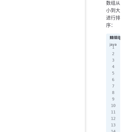
数组从
小到大
进行排
序：
精简版
imp
pub
   
   
  
   
   
   
   
  
   
   
   