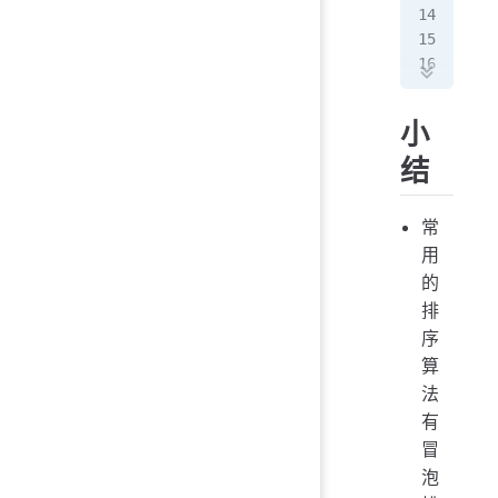
   
   
   
   
}
小
结
常
用
的
排
序
算
法
有
冒
泡