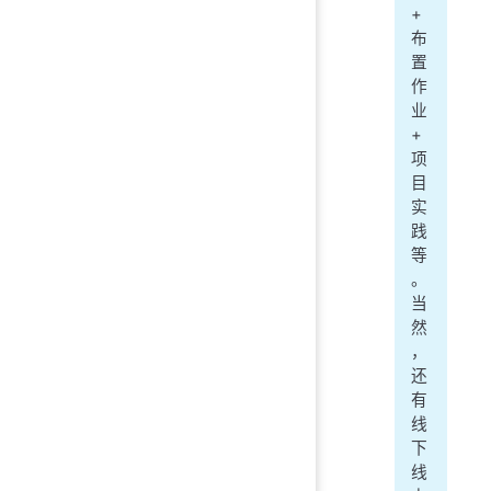
+
布
置
作
业
+
项
目
实
践
等
。
当
然
，
还
有
线
下
线