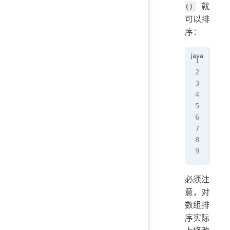
就
()
可以排
序：
imp
pub
   
   
   
   
   
}
必须注
意，对
数组排
序实际