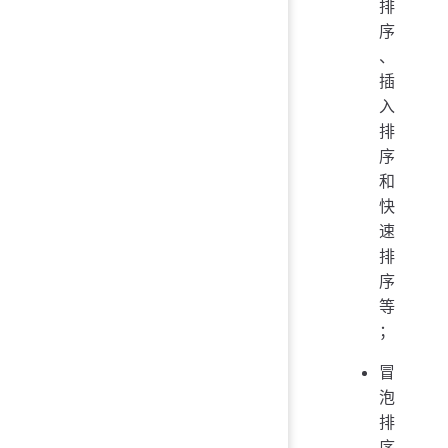
排
序
、
插
入
排
序
和
快
速
排
序
等
；
冒
泡
排
序