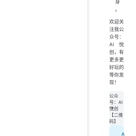
身
。
欢迎关
注我公
众号：
AI悦
创，有
更多更
好玩的
等你发
现！
公众
号：AI
悦创
【二维
码】
A