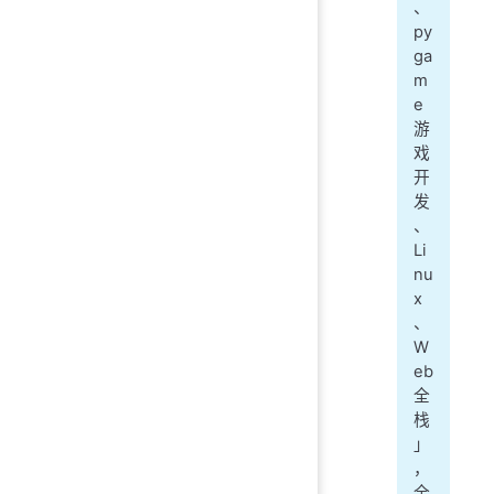
、
py
ga
m
e
游
戏
开
发
、
Li
nu
x
、
W
eb
全
栈
」
，
全