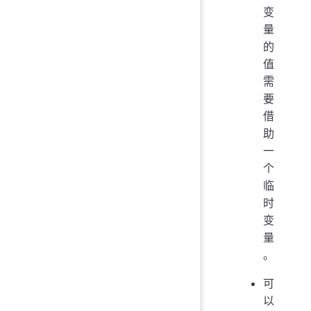
变
量
的
值
需
要
借
助
一
个
临
时
变
量
。
可
以