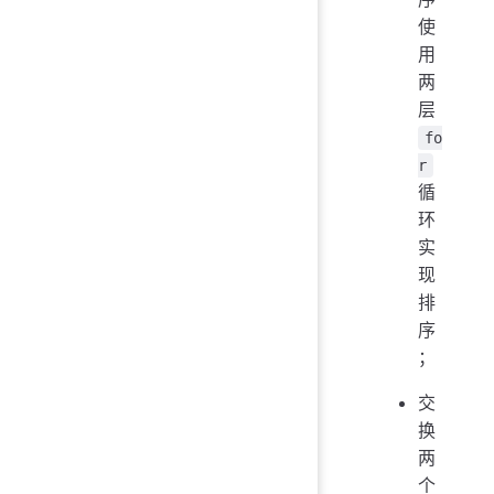
使
用
两
层
fo
r
循
环
实
现
排
序
；
交
换
两
个