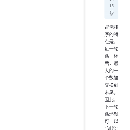
   
   
   
  
冒泡排
   
序的特
   
点是，
}
每一轮
循环
后，最
大的一
个数被
交换到
末尾，
因此，
下一轮
循环就
可以
“刨除”