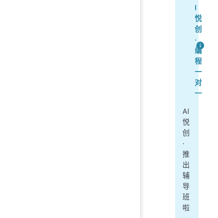
I
悦
创
·
编
程
一
对
一
AI
悦
创
·
推
出
辅
导
班
啦