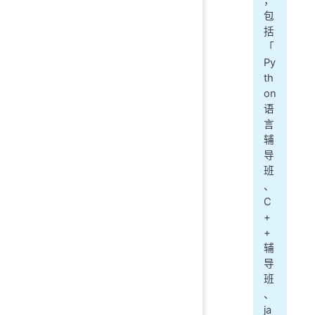
，
包
括
「
Py
th
on
语
言
辅
导
班
、
C
+
+
辅
导
班
、
ja