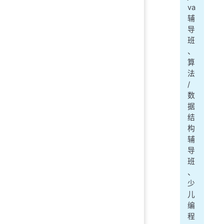
va
辅
导
班
、
算
法
/
数
据
结
构
辅
导
班
、
少
儿
编
程