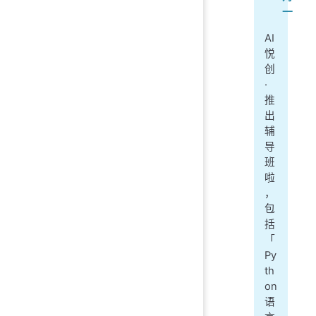
一
AI
悦
创
·
推
出
辅
导
班
啦
，
包
括
「
Py
th
on
语