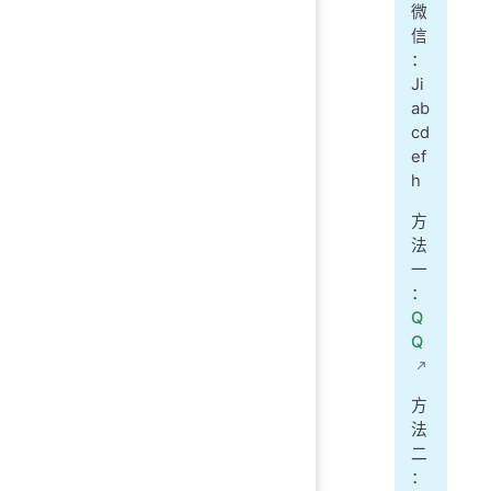
微
信
：
Ji
ab
cd
ef
h
方
法
一
：
Q
Q
方
法
二
：