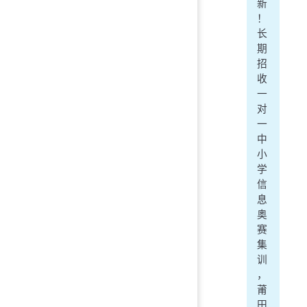
新
！
长
期
招
收
一
对
一
中
小
学
信
息
奥
赛
集
训
，
莆
田