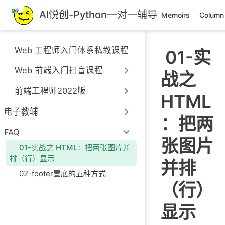
跳
AI悦创-Python一对一辅导
Memoirs
Column
至
主
要
Web 工程师入门体系私教课程
01-实
內
容
Web 前端入门扫盲课程
战之
前端工程师2022版
HTML
电子教辅
：把两
FAQ
张图片
01-实战之 HTML：把两张图片并
排（行）显示
并排
02-footer置底的五种方式
（行）
显示