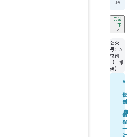
</
t
尝试
一下
公众
号：AI
悦创
【二维
码】
A
I
悦
创
·
编
程
一
对