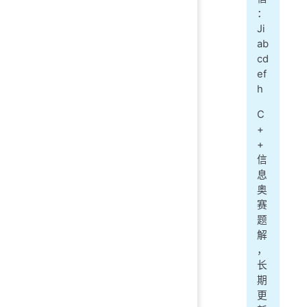
：
Ji
ab
cd
ef
h
C
+
+
信
息
奥
赛
题
解
，
长
期
更