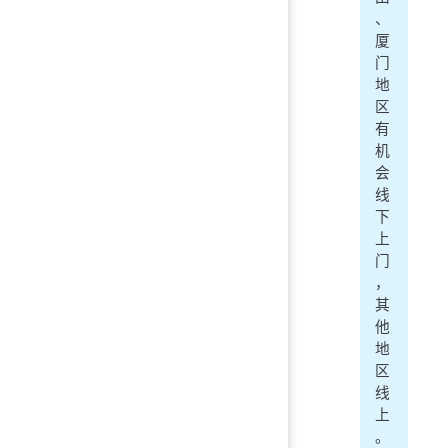
、
厦
门
地
区
有
机
会
线
下
上
门
，
其
他
地
区
线
上
。