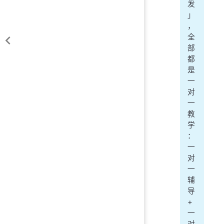
发
」
，
全
部
都
是
一
对
一
教
学
：
一
对
一
辅
导
+
一