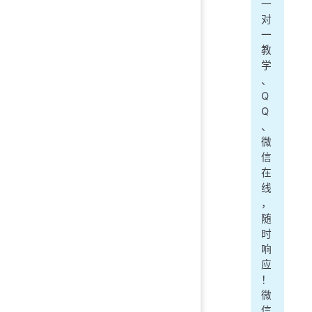
一
对
一
教
学
、
Q
Q
、
微
信
在
线
，
随
时
响
应
！
微
信