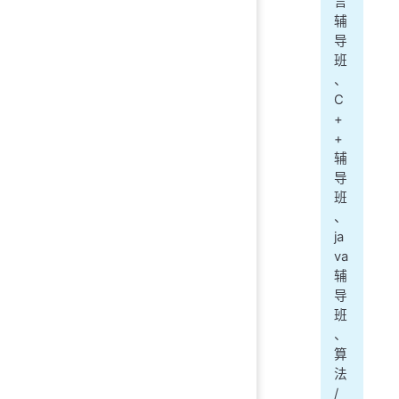
言
辅
导
班
、
C
+
+
辅
导
班
、
ja
va
辅
导
班
、
算
法
/