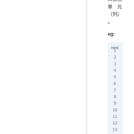
单元
（列）
。
eg:
#
<
br
无
<
br
那
<
br
武
<
ta
   
   
   
   
   