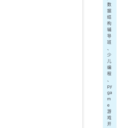
数
据
结
构
辅
导
班
、
少
儿
编
程
、
py
ga
m
e
游
戏
开