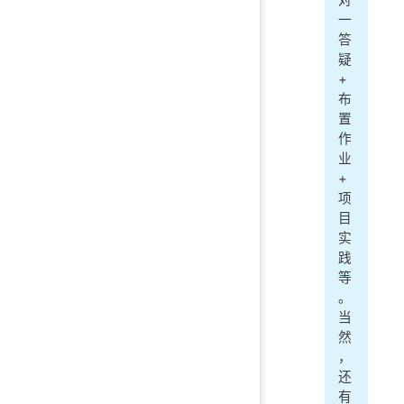
对
一
答
疑
+
布
置
作
业
+
项
目
实
践
等
。
当
然
，
还
有