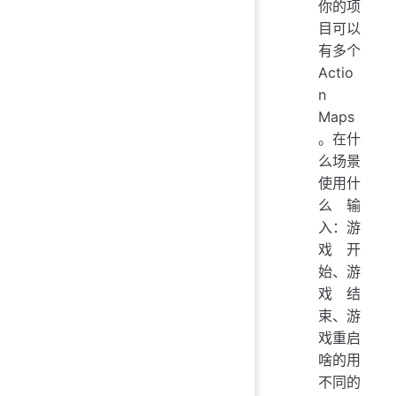
你的项
目可以
有多个
Actio
n
Maps
。在什
么场景
使用什
么输
入：游
戏开
始、游
戏结
束、游
戏重启
啥的用
不同的