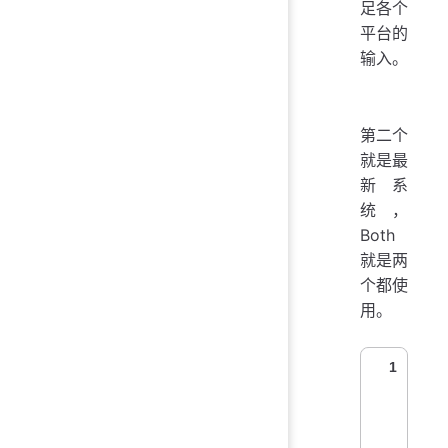
足各个
平台的
输入。
第二个
就是最
新系
统，
Both
就是两
个都使
用。
1