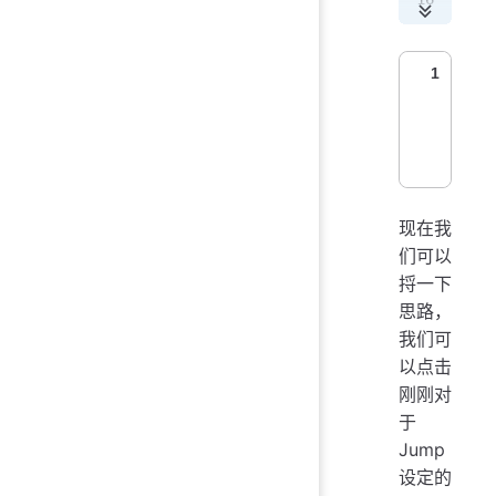
   
   
1
   
}
现在我
们可以
捋一下
思路，
我们可
以点击
刚刚对
于
Jump
设定的