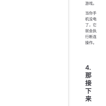
游戏。
当你手
机没电
了，它
就会执
行断连
操作。
4.
那
接
下
来