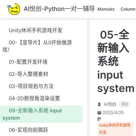
跳
AI悦创-Python一对一辅导
Memoirs
Column
至
主
要
Unity休闲手机游戏开发
05-全
內
容
00-【宣导片】从0开始做游
新输入
戏！
系统
01-配置开发环境
input
02-导入整理素材
system
03-项目规划与方法
04-2D俯视角渲染设置
AI悦创
原创
05-全新输入系统 input
2023/4/20
system
Unity休闲手机游戏
06-实现向前跳跃
开发