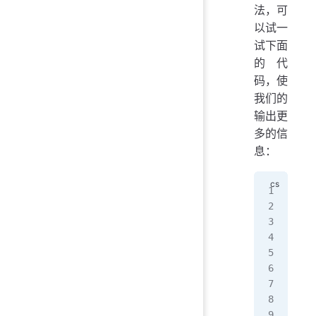
法，可
以试一
试下面
的代
码，使
我们的
输出更
多的信
息：
usi
usi
usi
usi
pub
{
   
   