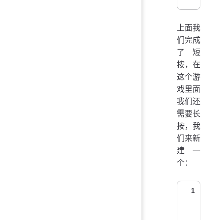
上面我
们完成
了短
按，在
这个游
戏里面
我们还
需要长
按，我
们来新
建一
个：
1