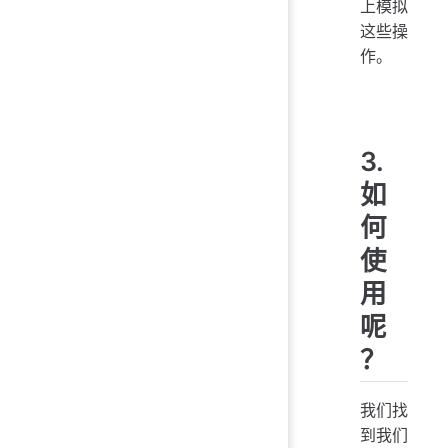
上模拟
这些操
作。
3.
如
何
使
用
呢
？
我们找
到我们