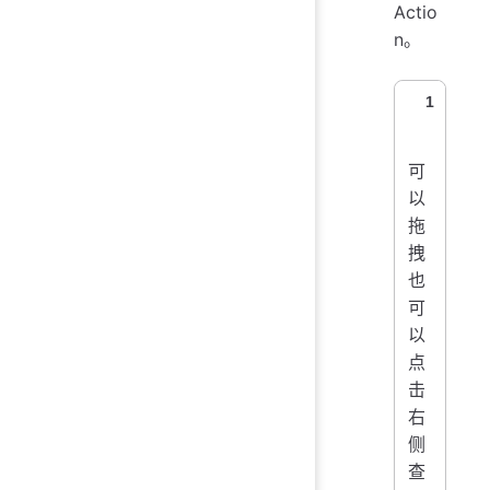
Actio
n。
1
可
以
拖
拽
也
可
以
点
击
右
侧
查