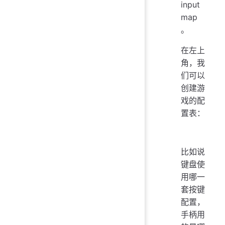
input
map
。
在左上
角，我
们可以
创建游
戏的配
置表：
比如说
键盘使
用哪一
套按键
配置，
手柄用