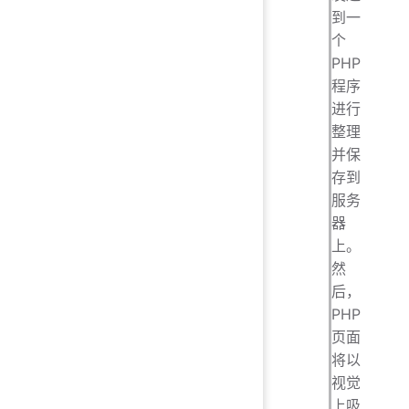
到一
个
PHP
程序
进行
整理
并保
存到
服务
器
上。
然
后，
PHP
页面
将以
视觉
上吸