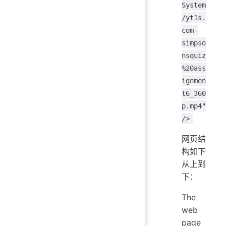
System
/yt1s.
com-
simpso
nsquiz
%20ass
ignmen
t6_360
p.mp4"
/>
网页结
构如下
从上到
下：
The
web
page