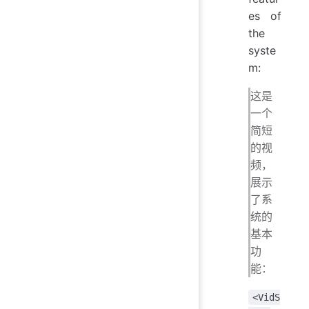
es of
the
syste
m:
这是
一个
简短
的视
频，
展示
了系
统的
基本
功
能：
<VidS