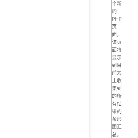
个新
的
PHP
页
面，
该页
面将
显示
到目
前为
止收
集到
的所
有结
果的
条形
图汇
总。