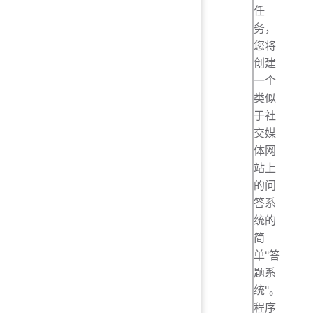
任
务，
您将
创建
一个
类似
于社
交媒
体网
站上
的问
答系
统的
简
单"答
题系
统"。
程序