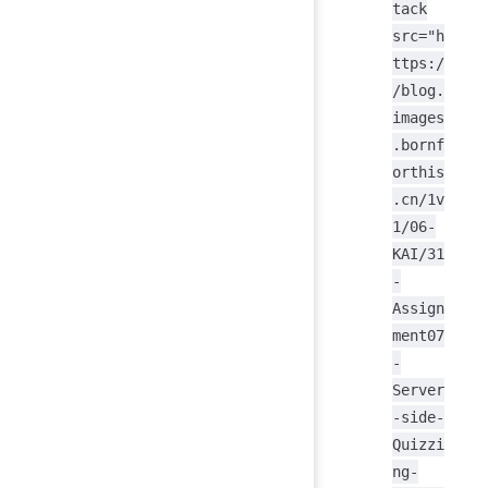
tack
src="h
ttps:/
/blog.
images
.bornf
orthis
.cn/1v
1/06-
KAI/31
-
Assign
ment07
-
Server
-side-
Quizzi
ng-