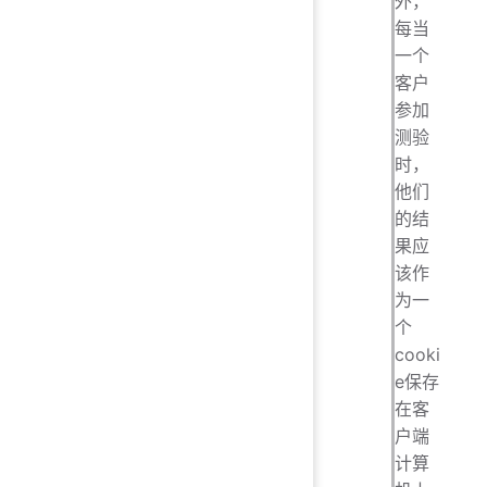
外，
每当
一个
客户
参加
测验
时，
他们
的结
果应
该作
为一
个
cooki
e保存
在客
户端
计算