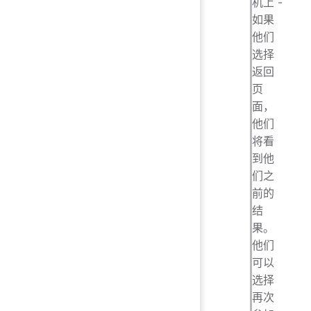
机上 -
如果
他们
选择
返回
页
面，
他们
将看
到他
们之
前的
结
果。
他们
可以
选择
再次