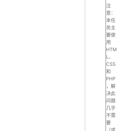
注
意：
本任
务主
要使
用
HTM
L、
CSS
和
PHP
，解
决此
问题
几乎
不需
要
（或