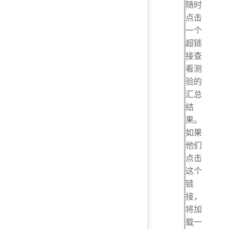
随时
点击
一个
超链
接查
看测
验的
汇总
结
果。
如果
他们
点击
这个
链
接，
将加
载一