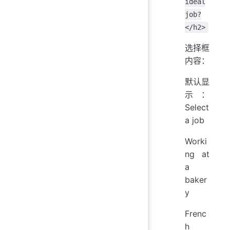
ideal
job?
</h2>
选择框
内容：
默认显
示：
Select
a job
Worki
ng at
a
baker
y
Frenc
h