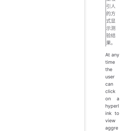
引人
的方
式显
示测
验结
果。
At any
time
the
user
can
click
on a
hyperl
ink to
view
aggre