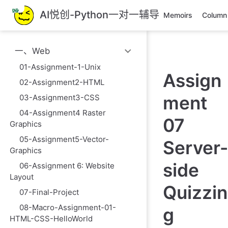
跳
AI悦创-Python一对一辅导
Memoirs
Column
至
主
要
一、Web
內
容
01-Assignment-1-Unix
Assign
02-Assignment2-HTML
ment
03-Assignment3-CSS
04-Assignment4 Raster
07
Graphics
05-Assignment5-Vector-
Server-
Graphics
side
06-Assignment 6: Website
Layout
Quizzin
07-Final-Project
08-Macro-Assignment-01-
g
HTML-CSS-HelloWorld