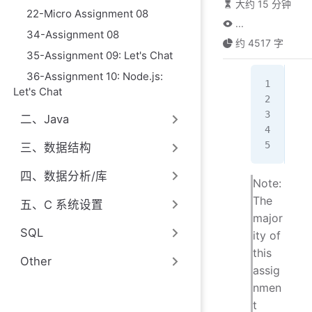
大约 15 分钟
22-Micro Assignment 08
...
34-Assignment 08
约 4517 字
35-Assignment 09: Let's Chat
36-Assignment 10: Node.js:
"qu
Let's Chat
"sa
二、Java
"re
三、数据结构
四、数据分析/库
Note:
The
五、C 系统设置
major
SQL
ity of
this
Other
assig
nmen
t