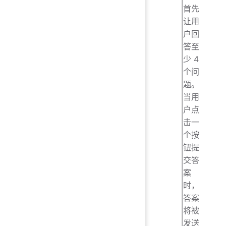
首先
让用
户回
答至
少 4
个问
题。
当用
户点
击一
个按
钮提
交答
案
时，
答案
将被
发送