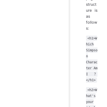
struct
ure is
as
follow
s:
<h1>W
hich
Simpso
n
Charac
ter Am
I？
</h1>
<h2>W
hat's
your