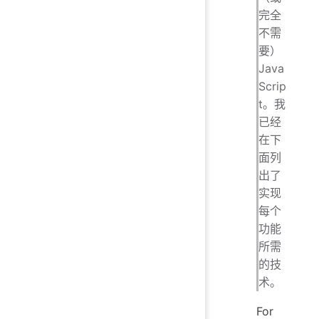
完全
不需
要）
Java
Scrip
t。我
已经
在下
面列
出了
实现
每个
功能
所需
的技
术。
For