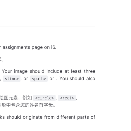
ur assignments page on i6.
形。
 Your image should include at least three
,
, or
or . You should also
<line>
<path>
个绘图元素，例如
,
,
<circle>
<rect>
图形中包含您的姓名首字母。
ks should originate from different parts of