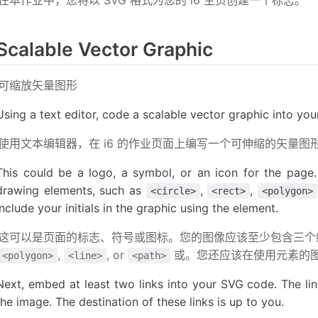
Scalable Vector Graphic
可缩放矢量图形
Using a text editor, code a scalable vector graphic into yo
使用文本编辑器，在 i6 的作业页面上编写一个可伸缩的矢量图
This could be a logo, a symbol, or an icon for the page.
drawing elements, such as
,
,
<circle>
<rect>
<polygon>
include your initials in the graphic using the element.
这可以是页面的标志、符号或图标。您的图像应该至少包含三
,
, or
或。您还应该在使用元素的
<polygon>
<line>
<path>
Next, embed at least two links into your SVG code. The lin
the image. The destination of these links is up to you.