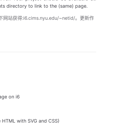
s directory to link to the (same) page.
6.cims.nyu.edu/~netid/。更新作
age on i6
the HTML with SVG and CSS)