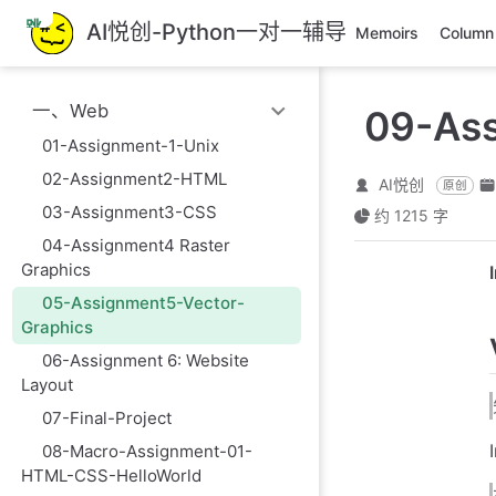
跳
AI悦创-Python一对一辅导
Memoirs
Column
至
主
要
一、Web
09-Ass
內
容
01-Assignment-1-Unix
02-Assignment2-HTML
AI悦创
原创
03-Assignment3-CSS
约 1215 字
04-Assignment4 Raster
Graphics
05-Assignment5-Vector-
Graphics
06-Assignment 6: Website
Layout
07-Final-Project
08-Macro-Assignment-01-
HTML-CSS-HelloWorld