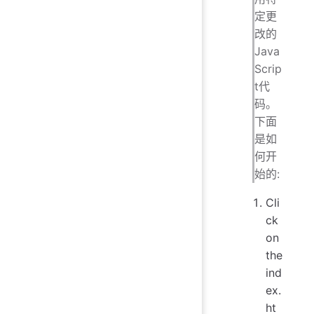
定更
改的
Java
Scrip
t代
码。
下面
是如
何开
始的:
Cli
ck
on
the
ind
ex.
ht