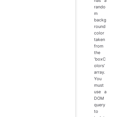
has a
rando
m
backg
round
color
taken
from
the
'boxC
olors'
array.
You
must
use a
DOM
query
to