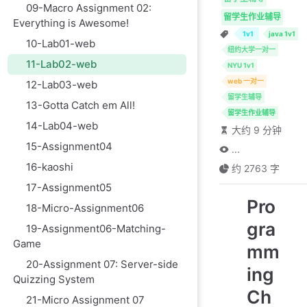
09-Macro Assignment 02:
留学生作业辅导
Everything is Awesome!
1v1
java 1v1
10-Lab01-web
纽约大学一对一
11-Lab02-web
NYU 1v1
web 一对一
12-Lab03-web
留学生辅导
13-Gotta Catch em All!
留学生作业辅导
14-Lab04-web
大约 9 分钟
15-Assignment04
...
16-kaoshi
约 2763 字
17-Assignment05
Pro
18-Micro-Assignment06
gra
19-Assignment06-Matching-
Game
mm
20-Assignment 07: Server-side
ing
Quizzing System
Ch
21-Micro Assignment 07