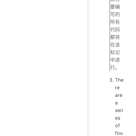
要编
写的
所有
代码
都将
在该
标记
中进
行。
The
re
are
a
seri
es
of
fou