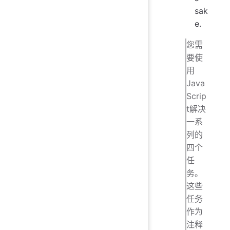
sak
e.
您需
要使
用
Java
Scrip
t解决
一系
列的
四个
任
务。
这些
任务
作为
注释