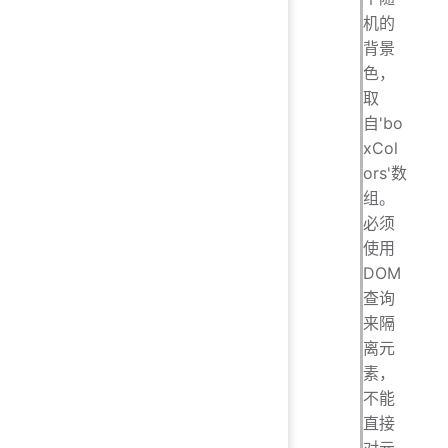
机的
背景
色，
取
自'bo
xCol
ors'数
组。
必须
使用
DOM
查询
来隔
离元
素，
不能
直接
对元