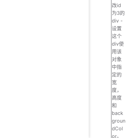
改id
为3的
div -
设置
这个
div使
用该
对象
中指
定的
宽
度，
高度
和
back
groun
dCol
or。