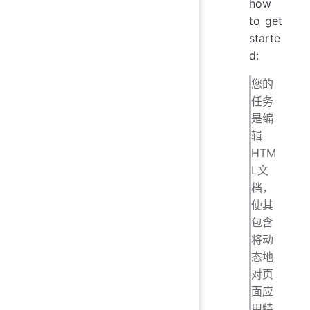
how
to get
starte
d:
您的
任务
是编
辑
HTM
L文
档，
使其
包含
将动
态地
对页
面应
用特