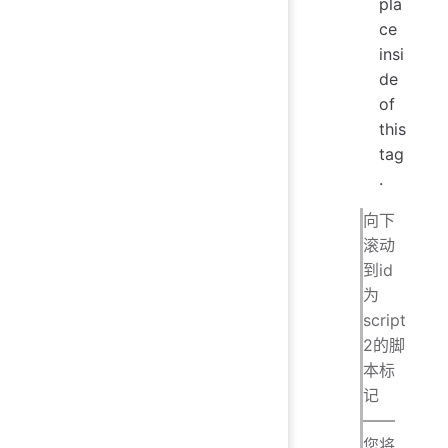
pla
ce
insi
de
of
this
tag
.
向下
滚动
到id
为
script
2的脚
本标
记
——
您将