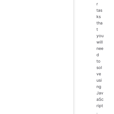
r
tas
ks
tha
t
you
will
nee
d
to
sol
ve
usi
ng
Jav
aSc
ript
.