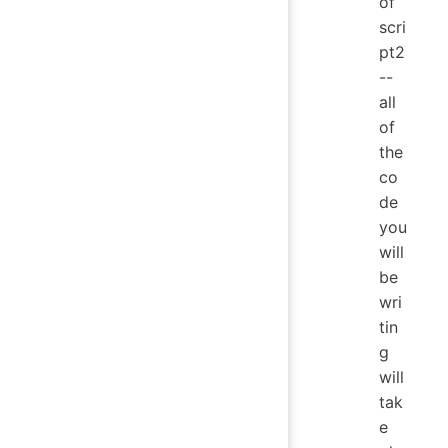
of
scri
pt2
--
all
of
the
co
de
you
will
be
wri
tin
g
will
tak
e