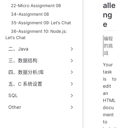
alle
22-Micro Assignment 08
ng
34-Assignment 08
e
35-Assignment 09: Let's Chat
36-Assignment 10: Node.js:
Let's Chat
编程
的挑
二、Java
战
三、数据结构
Your
task
四、数据分析/库
is to
五、C 系统设置
edit
an
SQL
HTML
Other
docu
ment
to