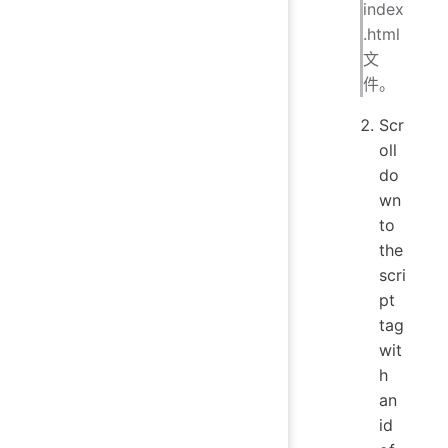
index
.html
文
件。
Scr
oll
do
wn
to
the
scri
pt
tag
wit
h
an
id