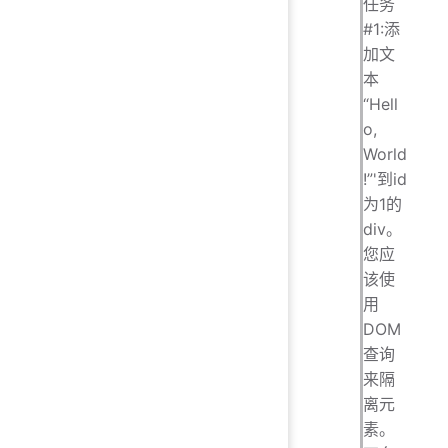
任务
#1:添
加文
本
“Hell
o,
World
!”'到id
为1的
div。
您应
该使
用
DOM
查询
来隔
离元
素。