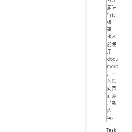
素进
行硬
编
码，
也不
能使
用
docu
ment
。写
入以
向页
面添
加新
内
容。
Task