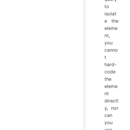
to
isolat
e the
eleme
nt,
you
canno
t
hard-
code
the
eleme
nt
directl
y, nor
can
you
use