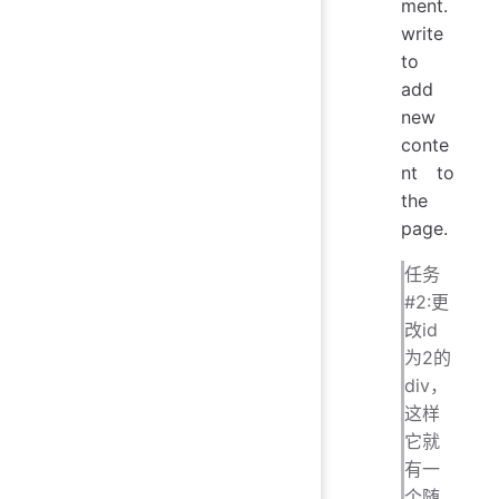
ment.
write
to
add
new
conte
nt to
the
page.
任务
#2:更
改id
为2的
div，
这样
它就
有一
个随