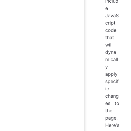
includ
e
JavaS
cript
code
that
will
dyna
micall
y
apply
specif
ic
chang
es to
the
page.
Here's