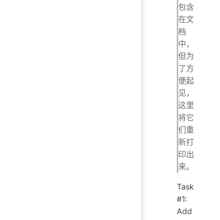
包含
在文
档
中，
但为
了方
便起
见，
这里
将它
们重
新打
印出
来。
Task
#1:
Add