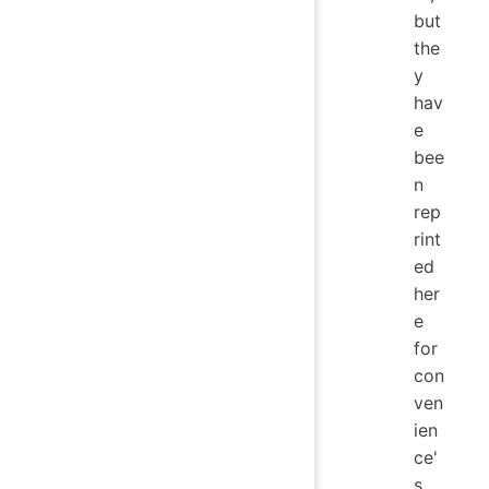
but
the
y
hav
e
bee
n
rep
rint
ed
her
e
for
con
ven
ien
ce'
s