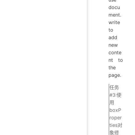
docu
ment.
write
to
add
new
conte
nt to
the
page.
任务
#3:使
用
boxP
roper
ties对
象修