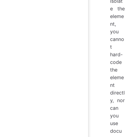
isolat
e the
eleme
nt,
you
canno
t
hard-
code
the
eleme
nt
directl
y, nor
can
you
use
docu