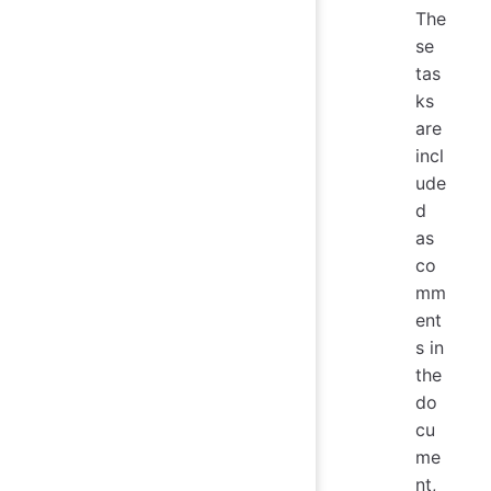
The
se
tas
ks
are
incl
ude
d
as
co
mm
ent
s in
the
do
cu
me
nt,