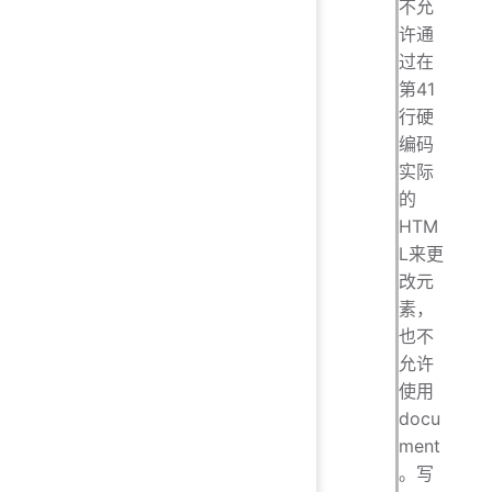
不允
许通
过在
第41
行硬
编码
实际
的
HTM
L来更
改元
素，
也不
允许
使用
docu
ment
。写