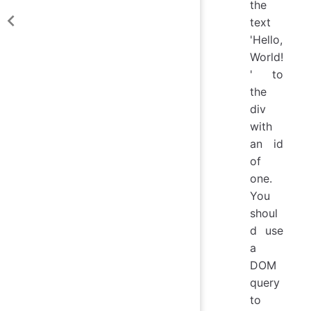
the
text
'Hello,
World!
' to
the
div
with
an id
of
one.
You
shoul
d use
a
DOM
query
to