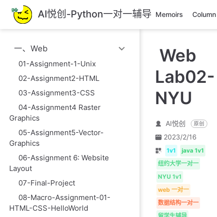
跳
AI悦创-Python一对一辅导
Memoirs
Column
至
主
要
一、Web
Web
內
容
01-Assignment-1-Unix
Lab02-
02-Assignment2-HTML
NYU
03-Assignment3-CSS
04-Assignment4 Raster
Graphics
AI悦创
原创
05-Assignment5-Vector-
2023/2/16
Graphics
1v1
java 1v1
06-Assignment 6: Website
纽约大学一对一
Layout
NYU 1v1
07-Final-Project
web 一对一
08-Macro-Assignment-01-
数据结构一对一
HTML-CSS-HelloWorld
留学生辅导