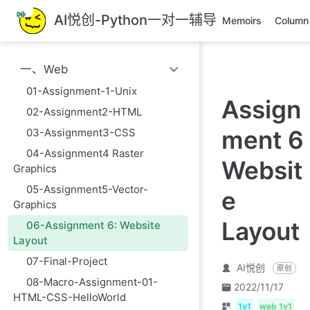
跳
AI悦创-Python一对一辅导
Memoirs
Column
至
主
要
一、Web
內
容
01-Assignment-1-Unix
Assign
02-Assignment2-HTML
ment 6
03-Assignment3-CSS
04-Assignment4 Raster
Websit
Graphics
05-Assignment5-Vector-
e
Graphics
Layout
06-Assignment 6: Website
Layout
07-Final-Project
AI悦创
原创
08-Macro-Assignment-01-
2022/11/17
HTML-CSS-HelloWorld
1v1
web 1v1