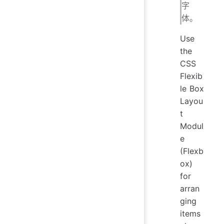
字
体。
Use
the
CSS
Flexib
le Box
Layou
t
Modul
e
(Flexb
ox)
for
arran
ging
items