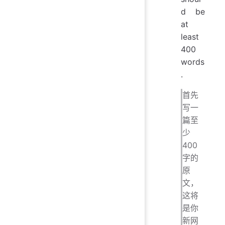
d be
at
least
400
words
.
首先
写一
篇至
少
400
字的
原
文，
这将
是你
新网