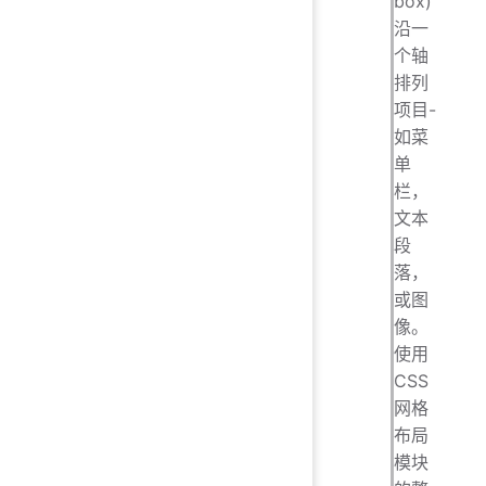
box)
沿一
个轴
排列
项目-
如菜
单
栏，
文本
段
落，
或图
像。
使用
CSS
网格
布局
模块