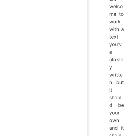
welco
me to
work
with a
text
you'v
e
alread
y
writte
n but
it
shoul
d be
your
own
and it
shoul