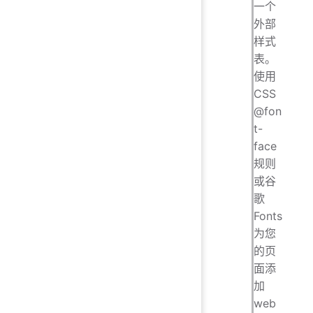
一个
外部
样式
表。
使用
CSS
@fon
t-
face
规则
或谷
歌
Fonts
为您
的页
面添
加
web