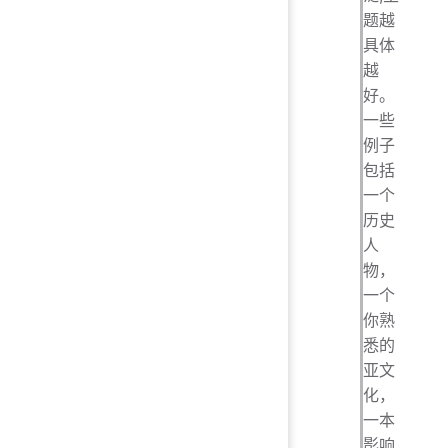
题越
具体
越
好。
一些
例子
包括
一个
历史
人
物，
一个
你熟
悉的
亚文
化，
一本
影响