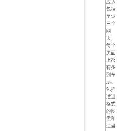
应该
包括
至少
三个
网
页，
每个
页面
上都
有多
列布
局。
包括
适当
格式
的图
像和
适当