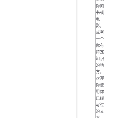
你的
书或
电
影，
或者
一个
你有
特定
知识
的地
方。
欢迎
你使
用你
已经
写过
的文
本，