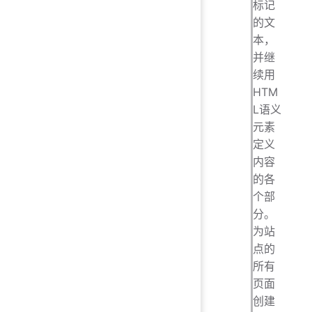
标记
的文
本，
并继
续用
HTM
L语义
元素
定义
内容
的各
个部
分。
为站
点的
所有
页面
创建