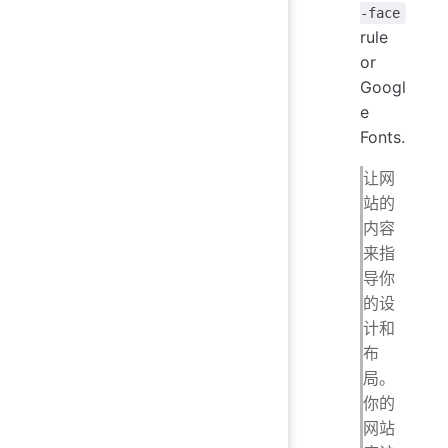
-face
rule
or
Googl
e
Fonts.
让网
站的
内容
来指
导你
的设
计和
布
局。
你的
网站