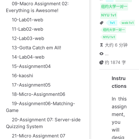
09-Macro Assignment 02:
纽约大学一对一
Everything is Awesome!
NYU 1v1
10-Lab01-web
1v1
web 1v1
11-Lab02-web
纽约大学一对一
NYU 1v1
12-Lab03-web
大约 6 分钟
13-Gotta Catch em All!
...
14-Lab04-web
约 1874 字
15-Assignment04
16-kaoshi
Instru
17-Assignment05
ctions
18-Micro-Assignment06
In this
19-Assignment06-Matching-
assign
Game
ment,
20-Assignment 07: Server-side
you
Quizzing System
will
21-Micro Assignment 07
desig