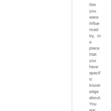
film
you
were
influe
nced
by, or
a
place
that
you
have
specif
ic
knowl
edge
about.
You
are