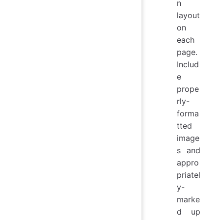
n
layout
on
each
page.
Includ
e
prope
rly-
forma
tted
image
s and
appro
priatel
y-
marke
d up