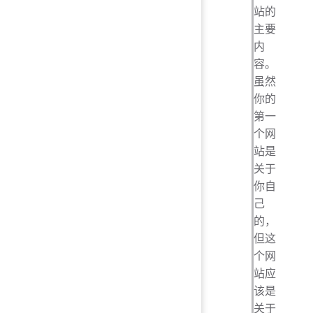
站的
主要
内
容。
虽然
你的
第一
个网
站是
关于
你自
己
的，
但这
个网
站应
该是
关于