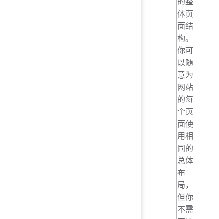
的整
体页
面结
构。
你可
以随
意为
网站
的每
个页
面使
用相
同的
总体
布
局，
但你
不需