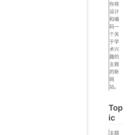
你将
设计
和编
码一
个关
于学
术兴
趣的
主题
的新
网
站。
Top
ic
主题