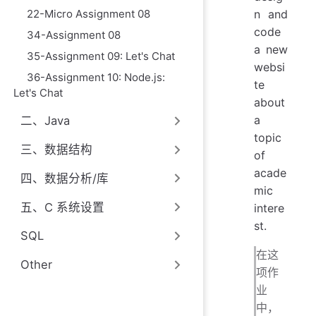
22-Micro Assignment 08
n and
code
34-Assignment 08
a new
35-Assignment 09: Let's Chat
websi
36-Assignment 10: Node.js:
te
Let's Chat
about
a
二、Java
topic
三、数据结构
of
acade
四、数据分析/库
mic
五、C 系统设置
intere
st.
SQL
在这
Other
项作
业
中，