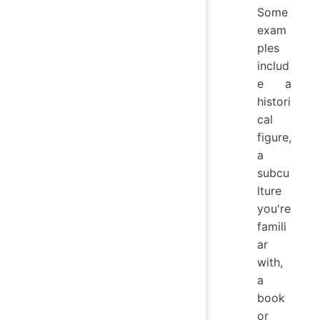
Some
exam
ples
includ
e a
histori
cal
figure,
a
subcu
lture
you're
famili
ar
with,
a
book
or