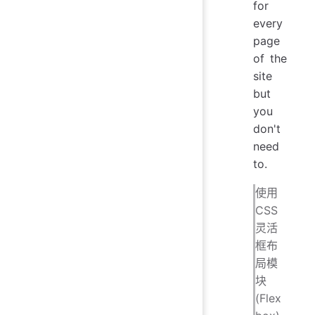
for
every
page
of the
site
but
you
don't
need
to.
使用
CSS
灵活
框布
局模
块
(Flex