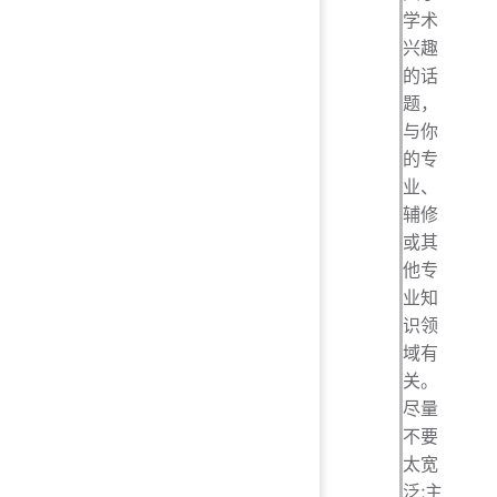
学术
兴趣
的话
题，
与你
的专
业、
辅修
或其
他专
业知
识领
域有
关。
尽量
不要
太宽
泛;主