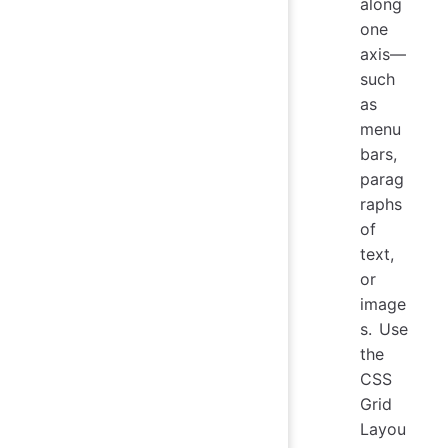
along
one
axis—
such
as
menu
bars,
parag
raphs
of
text,
or
image
s. Use
the
CSS
Grid
Layou