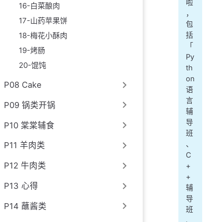
啦
16-白菜酿肉
，
17-山药苹果饼
包
18-梅花小酥肉
括
「
19-烤肠
Py
20-馄饨
th
on
P08 Cake
语
言
P09 锅类开锅
辅
导
P10 棠棠辅食
班
、
P11 羊肉类
C
P12 牛肉类
+
+
P13 心得
辅
导
P14 蘸酱类
班
、