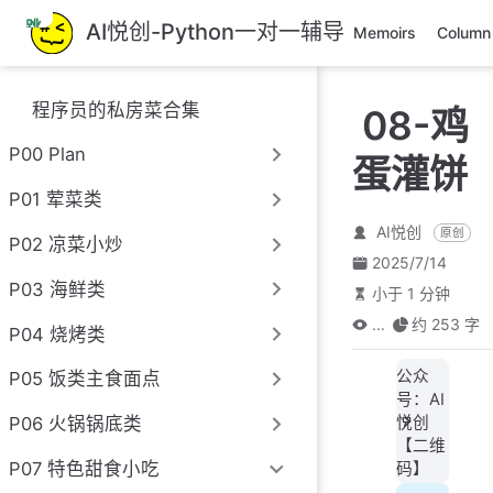
跳
AI悦创-Python一对一辅导
Memoirs
Column
至
主
要
程序员的私房菜合集
08-鸡
內
容
P00 Plan
蛋灌饼
P01 荤菜类
AI悦创
原创
P02 凉菜小炒
2025/7/14
P03 海鲜类
小于 1 分钟
...
约 253 字
P04 烧烤类
公众
P05 饭类主食面点
号：AI
悦创
P06 火锅锅底类
【二维
P07 特色甜食小吃
码】