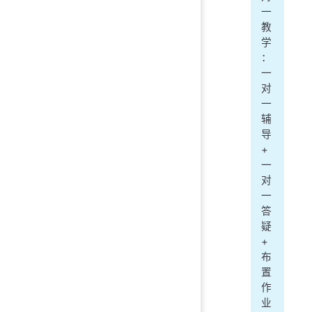
一
教
学
：
一
对
一
辅
导
+
一
对
一
答
疑
+
布
置
作
业