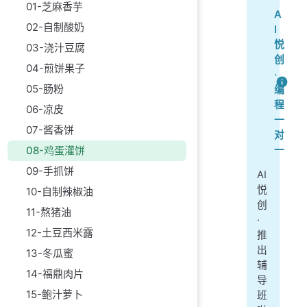
01-芝麻香芋
A
02-自制酸奶
I
悦
03-浇汁豆腐
创
04-煎饼果子
·
05-肠粉
编
程
06-凉皮
一
07-酱香饼
对
08-鸡蛋灌饼
一
09-手抓饼
AI
悦
10-自制辣椒油
创
11-熬猪油
·
12-土豆西米露
推
出
13-冬瓜蜜
辅
14-福鼎肉片
导
15-鲍汁萝卜
班