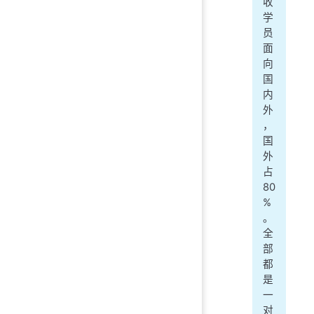
收
学
员
面
向
国
内
外
，
国
外
占
80
%
。
全
部
都
是
一
对