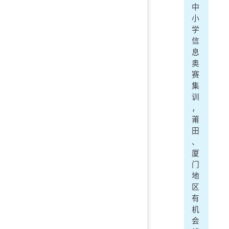
中
小
学
信
息
奥
赛
集
训
，
莆
田
、
厦
门
地
区
有
机
会