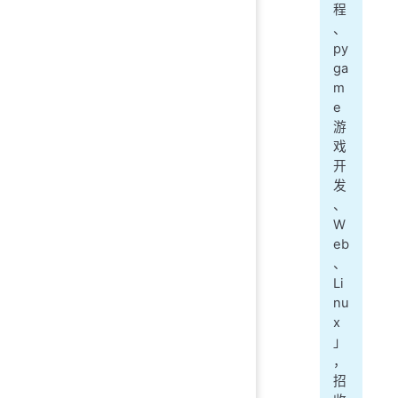
程
、
py
ga
m
e
游
戏
开
发
、
W
eb
、
Li
nu
x
」
，
招