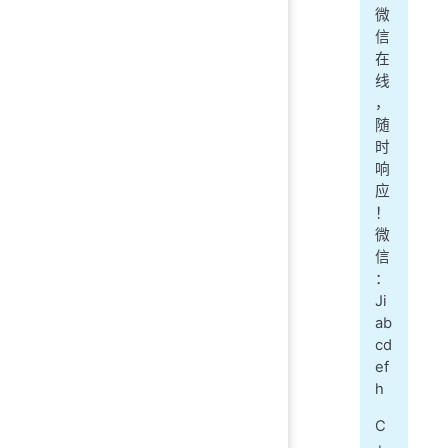
微
信
在
线
，
随
时
响
应
！
微
信
：
Ji
ab
cd
ef
h
C