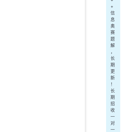
+
+
信
息
奥
赛
题
解
，
长
期
更
新
！
长
期
招
收
一
对
一