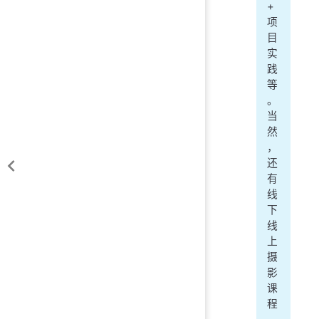
+
项
目
实
践
等
。
当
然
，
还
有
线
下
线
上
摄
影
课
程