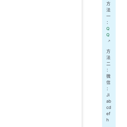
方
法
一
：
Q
Q
方
法
二
：
微
信
：
Ji
ab
cd
ef
h