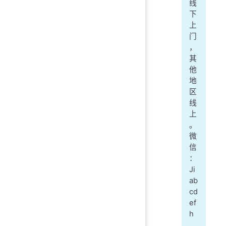
线
下
上
门
，
其
他
地
区
线
上
。
微
信
：
Ji
ab
cd
ef
h