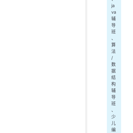
ja
va
辅
导
班
、
算
法
/
数
据
结
构
辅
导
班
、
少
儿
编